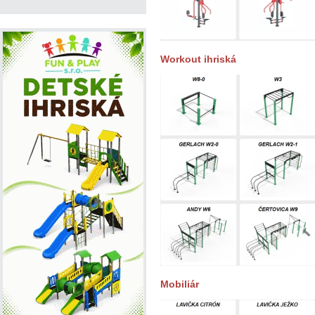
Workout ihriská
Mobiliár