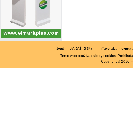
Úvod
ZADAŤ DOPYT
Zľavy, akcie, výpreda
Tento web používa súbory cookies. Prehliada
Copyright © 2010.
w