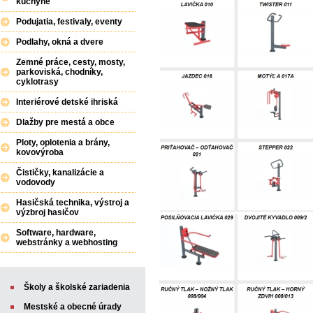
kuchyne
Podujatia, festivaly, eventy
Podlahy, okná a dvere
Zemné práce, cesty, mosty,
parkoviská, chodníky,
cyklotrasy
Interiérové detské ihriská
Dlažby pre mestá a obce
Ploty, oplotenia a brány,
kovovýroba
Čističky, kanalizácie a
vodovody
Hasičská technika, výstroj a
výzbroj hasičov
Software, hardware,
webstránky a webhosting
Školy a školské zariadenia
Mestské a obecné úrady