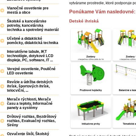
vytvárame prostredie, ktoré podporuje po
Vianočné osvetlenie pre
Ponúkame Vám nasledovné:
mestá a obce
Detské ihriská
Školské a kancelárske
potreby, kancelárska
technika a spotrebný materiál
Učebné a didaktické
pomôcky, didaktická technika
Interaktívne tabule, IKT
technológie, dotykové LCD
displeje, PC, software, IT ...
Verejné osvetlenie, Pouličné
LED osvetlenie
Revízie a údržba detských
ihrísk, športových ihrísk,
telocviční, ...
Merače rýchlosti, Merače
času a teploty, Informačné
panely a systémy
Drôtový rozhlas, Bezdrôtový
rozhlas, Evakuačný rozhlas,
Sirény
Ozvučenie škôl, Školský