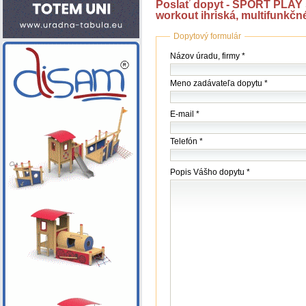
Poslať dopyt - SPORT PLAY s.r
workout ihriská, multifunkčné
Dopytový formulár
Názov
Názov úradu, firmy *
(firmy
/
Meno zadávateľa dopytu *
úradu)
*
E-mail *
Telefón *
Popis Vášho dopytu *