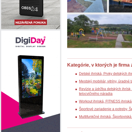
Kategórie, v ktorých je firma
Detské ihriská, Prvky detských ih
Mestský mobiliár, vitríny, úradné
Revízie a údržba detských ihrísk, 
telocvičného náradia
Workout ihriská, FITNESS ihrisk
Športové zariadenie a potreby, 
Multifunkčné ihriská, Športovisk