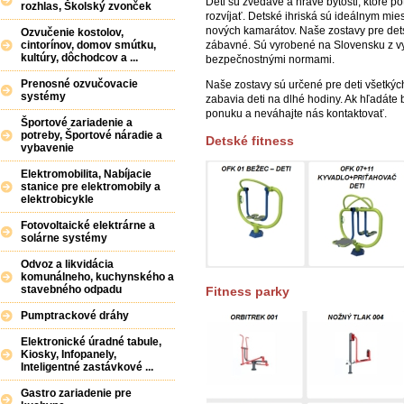
Deti sú zvedavé a hravé bytosti, ktoré p
rozhlas, Školský zvonček
rozvíjať. Detské ihriská sú ideálnym mi
nových kamarátov. Naše zostavy pre dets
Ozvučenie kostolov,
zábavné. Sú vyrobené na Slovensku z vys
cintorínov, domov smútku,
kultúry, dôchodcov a ...
bezpečnostnými normami.
Prenosné ozvučovacie
Naše zostavy sú určené pre deti všetkých
systémy
zabavia deti na dlhé hodiny. Ak hľadáte 
ponuku a neváhajte nás kontaktovať.
Športové zariadenie a
potreby, Športové náradie a
Detské fitness
vybavenie
Elektromobilita, Nabíjacie
stanice pre elektromobily a
elektrobicykle
Fotovoltaické elektrárne a
solárne systémy
Odvoz a likvidácia
komunálneho, kuchynského a
stavebného odpadu
Fitness parky
Pumptrackové dráhy
Elektronické úradné tabule,
Kiosky, Infopanely,
Inteligentné zastávkové ...
Gastro zariadenie pre