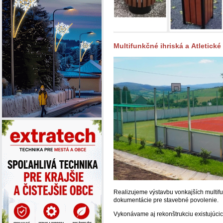
Multifunkčné ihriská a Atletické
Realizujeme výstavbu vonkajších multifu
dokumentácie pre stavebné povolenie.
Vykonávame aj rekonštrukciu existujúcic