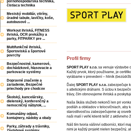
poľnohospodárska technika,
čistiaca technika
Mestský mobiliár, vitríny,
úradné tabule, lavičky, koše,
autobusové ...
Workout ihriská, FITNESS
ihriská, OCR prekážky a
parky, FITPARKY pre ...
Multifunkčné ihriská,
Športoviská a športové
povrchy
Profil firmy
Bezpečnostné, kamerové,
SPORT PLAY s.r.o.
sa venuje výstavbe de
dochádzkové, hlasovacie a
Každý prvok, ktorý používame, je certif
parkovacie systémy
vyrábame v prevedení – hliník (bezúdržb
Dopravné značenie a
zariadenie, Bezpečné
Ďalej
SPORT PLAY s.r.o.
zabezpečuje ko
priechody pre chodcov
s atletickými dráhami. S úctou k bezpeč
trávy, čím obnovujeme ihriská a poskytu
Školský, kancelársky,
dielenský, konferenčný a
Naša škála služieb nekončí len pri vonk
nemocničný nábytok, ...
podláh a obkladov v telocvičniach, aby 
starostlivosťou zabezpečujeme aj osvetle
Komunálny odpad,
naši malí i veľkí klienti tešiť z aktívneho
kontajnery, nádoby a obaly
Náš tím tvoria vášniví odborníci, ktorí ma
Parky, záhrady a trávniky,
nimi je každý projekt nielen bezpečný, a
Závlahové systémy