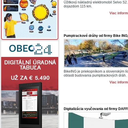
Úžitkový nákladný elektromobil Selvo S
dojazdom 115 km.
Viac inform
Pumptrackové dráhy od firmy Bike ING, s
BikeING je priekopníkom a slovenským lí
oblasti budovania pumptrackových dráh.
Viac inform
Digitalizácia vyučovania od firmy DAFFE