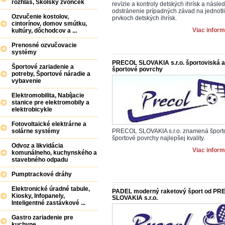
rozhlas, Školský zvonček
revízie a kontroly detských ihrísk a násle
odstránenie prípadných závad na jednotl
Ozvučenie kostolov,
prvkoch detských ihrísk.
cintorínov, domov smútku,
Viac inform
kultúry, dôchodcov a ...
Prenosné ozvučovacie
systémy
PRECOL SLOVAKIA s.r.o. športoviská a
Športové zariadenie a
športové povrchy
potreby, Športové náradie a
vybavenie
Elektromobilita, Nabíjacie
stanice pre elektromobily a
elektrobicykle
Fotovoltaické elektrárne a
solárne systémy
PRECOL SLOVAKIA s.r.o. znamená športo
športové povrchy najlepšej kvality.
Odvoz a likvidácia
Viac inform
komunálneho, kuchynského a
stavebného odpadu
Pumptrackové dráhy
Elektronické úradné tabule,
PADEL moderný raketový šport od PR
Kiosky, Infopanely,
SLOVAKIA s.r.o.
Inteligentné zastávkové ...
Gastro zariadenie pre
kuchyne