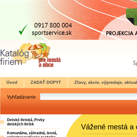
Úvod
ZADAŤ DOPYT
Zľavy, akcie, výpredaje, aktual
Detské ihriská, Prvky
detských ihrísk
Vážené mestá a 
Komunálna, záhradná, lesná,