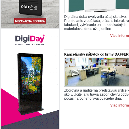
Digitálna doba ovplyvnila už aj školstvo.
Premietanie z počítača, práca s interaktí
tabuľami, vytváranie online edukačných
materiálov a dnes už aj online
Viac inform
Kancelársky nábytok od firmy DAFFER s
Zborovňa a riaditeľňa predstavujú srdce 
školy. Učitelia tu trávia aspoň chvíľu odd
počas náročného vyučovacieho dňa.
Viac inform