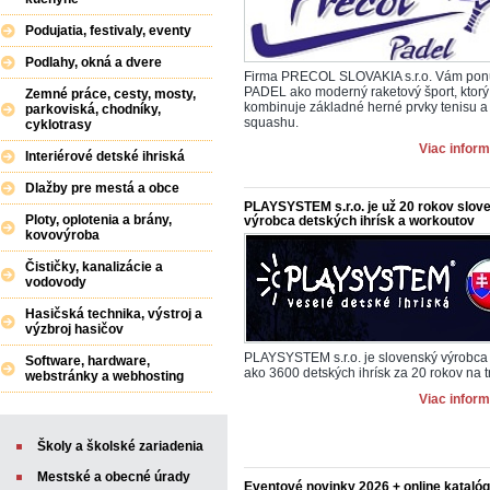
Podujatia, festivaly, eventy
Podlahy, okná a dvere
Firma PRECOL SLOVAKIA s.r.o. Vám po
PADEL ako moderný raketový šport, ktorý
Zemné práce, cesty, mosty,
kombinuje základné herné prvky tenisu a
parkoviská, chodníky,
squashu.
cyklotrasy
Viac inform
Interiérové detské ihriská
Dlažby pre mestá a obce
PLAYSYSTEM s.r.o. je už 20 rokov slov
Ploty, oplotenia a brány,
výrobca detských ihrísk a workoutov
kovovýroba
Čističky, kanalizácie a
vodovody
Hasičská technika, výstroj a
výzbroj hasičov
PLAYSYSTEM s.r.o. je slovenský výrobca 
Software, hardware,
ako 3600 detských ihrísk za 20 rokov na t
webstránky a webhosting
Viac inform
Školy a školské zariadenia
Mestské a obecné úrady
Eventové novinky 2026 + online katalóg