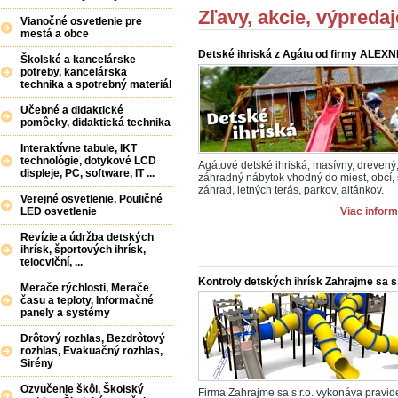
Zľavy, akcie, výpredaj
Vianočné osvetlenie pre
mestá a obce
Detské ihriská z Agátu od firmy ALEXNIN
Školské a kancelárske
potreby, kancelárska
technika a spotrebný materiál
Učebné a didaktické
pomôcky, didaktická technika
Interaktívne tabule, IKT
technológie, dotykové LCD
Agátové detské ihriská, masívny, drevený
displeje, PC, software, IT ...
záhradný nábytok vhodný do miest, obcí, 
záhrad, letných terás, parkov, altánkov.
Verejné osvetlenie, Pouličné
LED osvetlenie
Viac inform
Revízie a údržba detských
ihrísk, športových ihrísk,
telocviční, ...
Kontroly detských ihrísk Zahrajme sa s.
Merače rýchlosti, Merače
času a teploty, Informačné
panely a systémy
Drôtový rozhlas, Bezdrôtový
rozhlas, Evakuačný rozhlas,
Sirény
Ozvučenie škôl, Školský
Firma Zahrajme sa s.r.o. vykonáva pravid