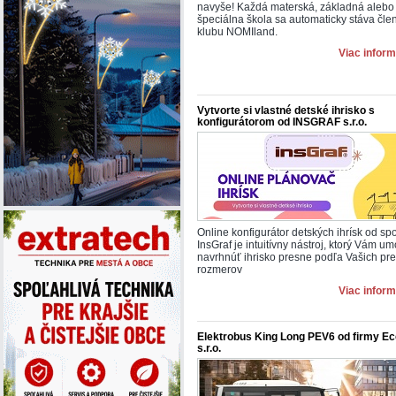
navyše! Každá materská, základná alebo
špeciálna škola sa automaticky stáva čl
klubu NOMIland.
Viac inform
Vytvorte si vlastné detské ihrisko s
konfigurátorom od INSGRAF s.r.o.
Online konfigurátor detských ihrísk od sp
InsGraf je intuitívny nástroj, ktorý Vám u
navrhnúť ihrisko presne podľa Vašich pre
rozmerov
Viac inform
Elektrobus King Long PEV6 od firmy Ec
s.r.o.