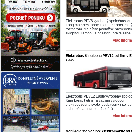
Elektrobus PEV6 vyrobený spoločnosťou
Long má priestranný interier napriek mal
rozmerom. Má nízko podlažné prevedeni
sklopnou rampou a priestoru pre telesne
Viac inform
Elektrobus King Long PEV12 od firmy 
s.r.o.
Elektrobus PEV12 Eastervyrobený spolo
King Long, tretím najväčším výrobcom
elektrobusovna svete jevybavený intelig
technológiami pre udržateľnú
Viac inform
Nabíjacie stanice pre elektromobily od 