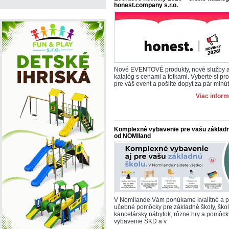
honest.company s.r.o.
Nové EVENTOVÉ produkty, nové služby a
katalóg s cenami a fotkami. Vyberte si pr
pre váš event a pošlite dopyt za pár minút
Viac inform
Komplexné vybavenie pre vašu základn
od NOMIland
V Nomilande Vám ponúkame kvalitné a p
učebné pomôcky pre základné školy, škol
kancelársky nábytok, rôzne hry a pomôcky
vybavenie ŠKD a v