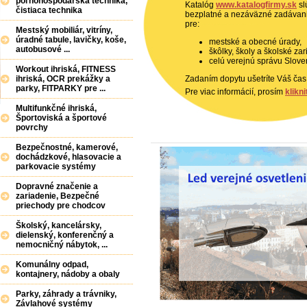
poľnohospodárska technika,
Katalóg
www.katalogfirmy.sk
sl
čistiaca technika
bezplatné a nezáväzné zadávan
pre:
Mestský mobiliár, vitríny,
úradné tabule, lavičky, koše,
mestské a obecné úrady,
autobusové ...
škôlky, školy a školské zar
celú verejnú správu Slove
Workout ihriská, FITNESS
ihriská, OCR prekážky a
Zadaním dopytu ušetríte Váš čas
parky, FITPARKY pre ...
Pre viac informácií, prosím
klikni
Multifunkčné ihriská,
Športoviská a športové
povrchy
Bezpečnostné, kamerové,
dochádzkové, hlasovacie a
parkovacie systémy
Dopravné značenie a
zariadenie, Bezpečné
priechody pre chodcov
Školský, kancelársky,
dielenský, konferenčný a
nemocničný nábytok, ...
Komunálny odpad,
kontajnery, nádoby a obaly
Parky, záhrady a trávniky,
Závlahové systémy