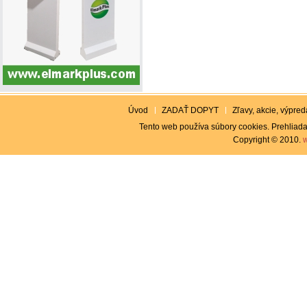
Úvod
ZADAŤ DOPYT
Zľavy, akcie, výpreda
Tento web používa súbory cookies. Prehliada
Copyright © 2010.
w