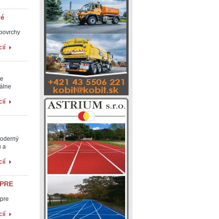
vé
povrchy
ií
te
nálne
ií
moderný
u a
ií
 PRE
 pre
ií