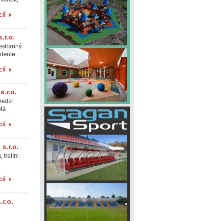
ií
.r.o.
estranný
edenie
ií
.r.o.
medzi
 Má
ií
s.r.o.
 tretím
ií
.r.o.