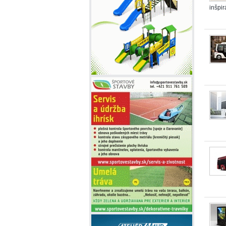
inšpirá