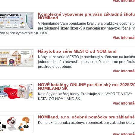
Viac informác
Komplexné vybavenie pre vašu základnú školu
NOMIland
V Nomilande Vám ponúkame kvalitné a praktické učebné 
pre základné školy, školský a kancelársky nábytok, rôzne hr
ky aj pre vybavenie ŠKD a v ...
Viac informác
Nábytok zo série MESTO od NOMIland
Nábytok zo série MESTO je navrhnutý s dôrazom na funkčn
jednoduchosť a hravosť – presne to, čo moderné predškol
prostredie potrebuje.
Viac informác
NOVÉ katalógy ONLINE pre školský rok 2025/2
NOMILAND SK
Katalógy do každej triedy. Prelistujte si aj VÝPREDAJOVÝ
KATALOG NOMILAND SK.
Viac informác
NOMIland, s.r.o. učebné pomôcky pre základné
Komplexná ponuka učebných pomôcok pre základné školy.
Viac informác