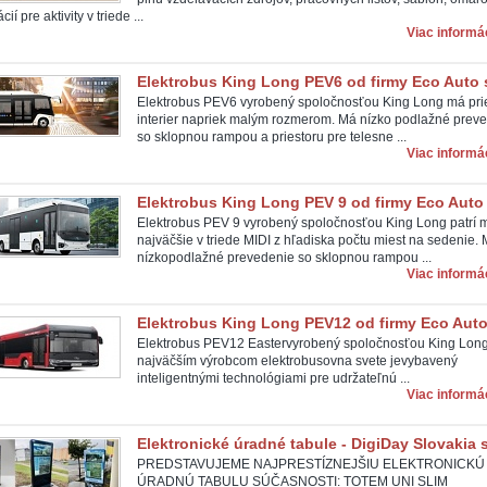
cií pre aktivity v triede ...
Viac informác
Elektrobus King Long PEV6 od firmy Eco Auto s
Elektrobus PEV6 vyrobený spoločnosťou King Long má pri
interier napriek malým rozmerom. Má nízko podlažné prev
so sklopnou rampou a priestoru pre telesne ...
Viac informác
Elektrobus King Long PEV 9 od firmy Eco Auto s
Elektrobus PEV 9 vyrobený spoločnosťou King Long patrí 
najväčšie v triede MIDI z hľadiska počtu miest na sedenie.
nízkopodlažné prevedenie so sklopnou rampou ...
Viac informác
Elektrobus King Long PEV12 od firmy Eco Auto 
Elektrobus PEV12 Eastervyrobený spoločnosťou King Long,
najväčším výrobcom elektrobusovna svete jevybavený
inteligentnými technológiami pre udržateľnú ...
Viac informác
Elektronické úradné tabule - DigiDay Slovakia s
PREDSTAVUJEME NAJPRESTÍZNEJŠIU ELEKTRONICKÚ
ÚRADNÚ TABULU SÚČASNOSTI: TOTEM UNI SLIM