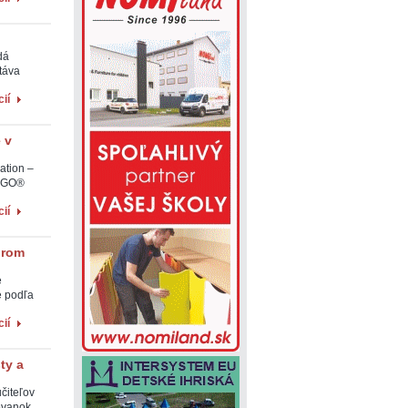
dá
táva
ií
 v
ation –
LEGO®
ií
orom
e
e podľa
ií
ty a
čiteľov
ovanok,