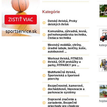
Kategórie
Detské ihriská, Prvky
detských ihrísk
Komunálna, záhradná, lesná,
poľnohospodárska technika,
čistiaca technika
Mestský mobiliár, vitríny,
kategó
úradné tabule, lavičky, koše,
autobusové ...
Workout ihriská, FITNESS
ihriská, OCR prekážky a
parky, FITPARKY pre ...
Multifunkčné ihriská,
Športoviská a športové
povrchy
Bezpečnostné, kamerové,
dochádzkové, hlasovacie a
parkovacie systémy
Dopravné značenie a
hojdač
zariadenie, Bezpečné
priechody pre chodcov