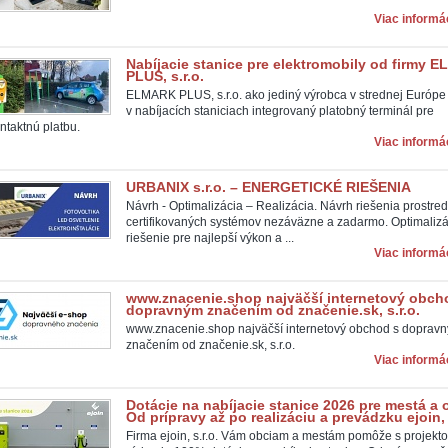
Viac informác
Nabíjacie stanice pre elektromobily od firmy 
PLUS, s.r.o.
ELMARK PLUS, s.r.o. ako jediný výrobca v strednej Európ
v nabíjacích staniciach integrovaný platobný terminál pre
ntaktnú platbu.
Viac informác
URBANIX s.r.o. – ENERGETICKÉ RIEŠENIA
Návrh - Optimalizácia – Realizácia. Návrh riešenia prostre
certifikovaných systémov nezáväzne a zadarmo. Optimalizá
riešenie pre najlepší výkon a ...
Viac informác
www.znacenie.shop najväčší internetový obch
dopravným značením od značenie.sk, s.r.o.
www.znacenie.shop najväčší internetový obchod s doprav
značením od značenie.sk, s.r.o.
Viac informác
Dotácie na nabíjacie stanice 2026 pre mestá a 
Od prípravy až po realizáciu a prevádzku ejoin, 
Firma ejoin, s.r.o. Vám obciam a mestám pomôže s projekt