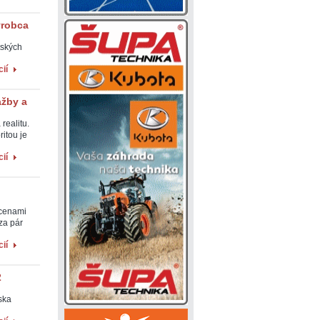
ýrobca
tských
ií
ažby a
realitu.
itou je
ií
 cenami
 za pár
ií
2
ska