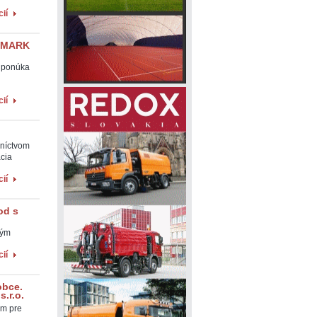
ií
ELMARK
e ponúka
ií
dníctvom
cia
ií
od s
ným
ií
obce.
s.r.o.
om pre