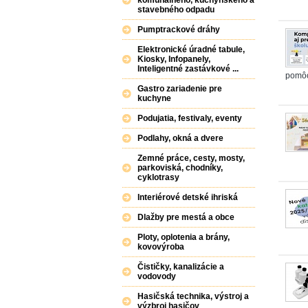
stavebného odpadu
Pumptrackové dráhy
Elektronické úradné tabule,
Kiosky, Infopanely,
Inteligentné zastávkové ...
pomôc
Gastro zariadenie pre
kuchyne
Podujatia, festivaly, eventy
Podlahy, okná a dvere
Zemné práce, cesty, mosty,
parkoviská, chodníky,
cyklotrasy
Interiérové detské ihriská
Dlažby pre mestá a obce
Ploty, oplotenia a brány,
kovovýroba
Čističky, kanalizácie a
vodovody
Hasičská technika, výstroj a
výzbroj hasičov