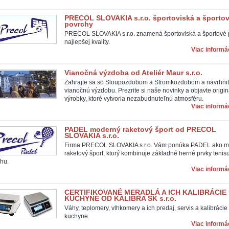
PRECOL SLOVAKIA s.r.o. športoviská a športo
povrchy
PRECOL SLOVAKIA s.r.o. znamená športoviská a športové 
najlepšej kvality.
Viac informác
Vianočná výzdoba od Ateliér Maur s.r.o.
Zahrajte sa so Sloupozdobom a Stromkozdobom a navrhni
vianočnú výzdobu. Prezrite si naše novinky a objavte origi
výrobky, ktoré vytvoria nezabudnuteľnú atmosféru.
Viac informác
PADEL moderný raketový šport od PRECOL
SLOVAKIA s.r.o.
Firma PRECOL SLOVAKIA s.r.o. Vám ponúka PADEL ako 
raketový šport, ktorý kombinuje základné herné prvky tenis
hu.
Viac informác
CERTIFIKOVANÉ MERADLÁ A ICH KALIBRÁCIE
KUCHYNE OD KALIBRA SK s.r.o.
Váhy, teplomery, vlhkomery a ich predaj, servis a kalibrácie
kuchyne.
Viac informác