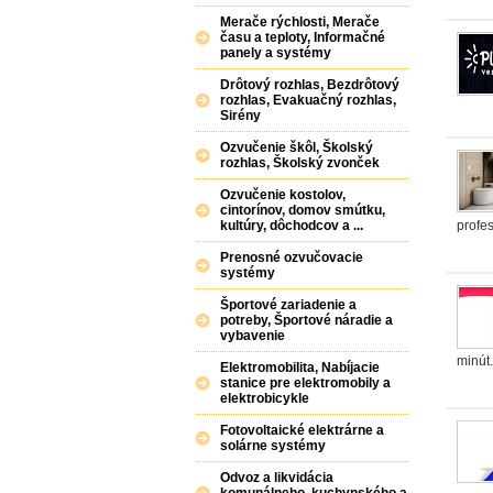
Merače rýchlosti, Merače
času a teploty, Informačné
panely a systémy
Drôtový rozhlas, Bezdrôtový
rozhlas, Evakuačný rozhlas,
Sirény
Ozvučenie škôl, Školský
rozhlas, Školský zvonček
Ozvučenie kostolov,
cintorínov, domov smútku,
kultúry, dôchodcov a ...
profes
Prenosné ozvučovacie
systémy
Športové zariadenie a
potreby, Športové náradie a
vybavenie
minút.
Elektromobilita, Nabíjacie
stanice pre elektromobily a
elektrobicykle
Fotovoltaické elektrárne a
solárne systémy
Odvoz a likvidácia
komunálneho, kuchynského a