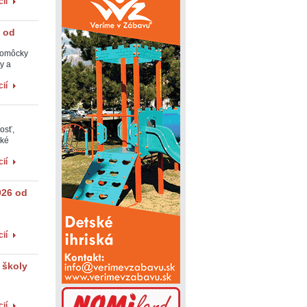
ií
 od
pomôcky
y a
ií
osť,
ské
ií
026 od
ií
 školy
ií