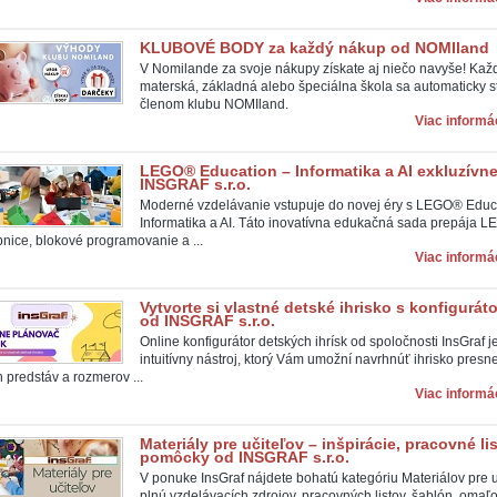
KLUBOVÉ BODY za každý nákup od NOMIland
V Nomilande za svoje nákupy získate aj niečo navyše! Kaž
materská, základná alebo špeciálna škola sa automaticky s
členom klubu NOMIland.
Viac informác
LEGO® Education – Informatika a AI exkluzívne
INSGRAF s.r.o.
Moderné vzdelávanie vstupuje do novej éry s LEGO® Educ
Informatika a AI. Táto inovatívna edukačná sada prepája 
bnice, blokové programovanie a ...
Viac informác
Vytvorte si vlastné detské ihrisko s konfigurát
od INSGRAF s.r.o.
Online konfigurátor detských ihrísk od spoločnosti InsGraf j
intuitívny nástroj, ktorý Vám umožní navrhnúť ihrisko presn
 predstáv a rozmerov ...
Viac informác
Materiály pre učiteľov – inšpirácie, pracovné lis
pomôcky od INSGRAF s.r.o.
V ponuke InsGraf nájdete bohatú kategóriu Materiálov pre u
plnú vzdelávacích zdrojov, pracovných listov, šablón, omaľ