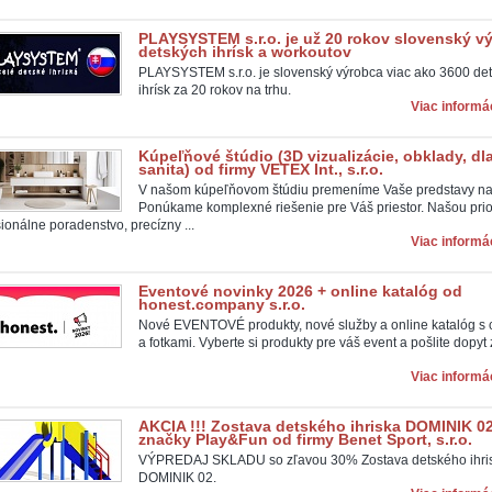
PLAYSYSTEM s.r.o. je už 20 rokov slovenský v
detských ihrísk a workoutov
PLAYSYSTEM s.r.o. je slovenský výrobca viac ako 3600 de
ihrísk za 20 rokov na trhu.
Viac informác
Kúpeľňové štúdio (3D vizualizácie, obklady, dl
sanita) od firmy VETEX Int., s.r.o.
V našom kúpeľňovom štúdiu premeníme Vaše predstavy na 
Ponúkame komplexné riešenie pre Váš priestor. Našou prior
ionálne poradenstvo, precízny ...
Viac informác
Eventové novinky 2026 + online katalóg od
honest.company s.r.o.
Nové EVENTOVÉ produkty, nové služby a online katalóg s
a fotkami. Vyberte si produkty pre váš event a pošlite dopyt
Viac informác
AKCIA !!! Zostava detského ihriska DOMINIK 0
značky Play&Fun od firmy Benet Sport, s.r.o.
VÝPREDAJ SKLADU so zľavou 30% Zostava detského ihri
DOMINIK 02.