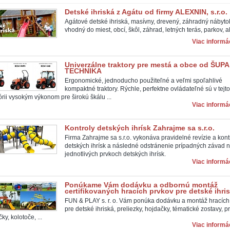
Detské ihriská z Agátu od firmy ALEXNIN, s.r.o.
Agátové detské ihriská, masívny, drevený, záhradný nábyto
vhodný do miest, obcí, škôl, záhrad, letných terás, parkov, a
Viac informác
Univerzálne traktory pre mestá a obce od ŠUPA
TECHNIKA
Ergonomické, jednoducho použiteľné a veľmi spoľahlivé
kompaktné traktory. Rýchle, perfektne ovládateľné sú v tejto
rii vysokým výkonom pre širokú škálu ...
Viac informác
Kontroly detských ihrísk Zahrajme sa s.r.o.
Firma Zahrajme sa s.r.o. vykonáva pravidelné revízie a kont
detských ihrísk a následné odstránenie prípadných závad 
jednotlivých prvkoch detských ihrísk.
Viac informác
Ponúkame Vám dodávku a odbornú montáž
certifikovaných hracích prvkov pre detské ihris
FUN & PLAY s. r. o. Vám ponúka dodávku a montáž hracích
pre detské ihriská, preliezky, hojdačky, tématické zostavy, 
ky, kolotoče, ...
Viac informác