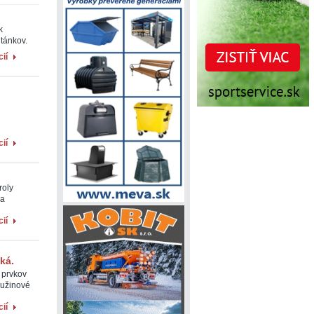
k
ltánkov.
ií
ií
roly
na
ií
ká.
 prvkov
pružinové
ií