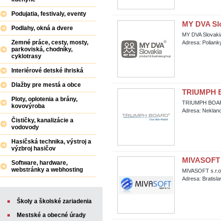
Podujatia, festivaly, eventy
MY DVA Slov
Podlahy, okná a dvere
MY DVA Slovakia,
Zemné práce, cesty, mosty,
Adresa: Polianky
parkoviská, chodníky,
cyklotrasy
Interiérové detské ihriská
Dlažby pre mestá a obce
TRIUMPH B
Ploty, oplotenia a brány,
TRIUMPH BOAR
kovovýroba
Adresa: Neklano
Čističky, kanalizácie a
vodovody
Hasičská technika, výstroj a
výzbroj hasičov
MIVASOFT s.
Software, hardware,
webstránky a webhosting
MIVASOFT s.r.o.
Adresa: Bratisl
Školy a školské zariadenia
Mestské a obecné úrady