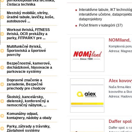
poľnohospodárska technika,
čistiaca technika
Interaktívne tabule, IKT technoló
Mestský mobiliár, vitríny,
interaktívne učebne, dataprojekto
úradné tabule, lavičky, koše,
dataprojektory
autobusové ...
Počet firiem v kategórii (37)
Workout ihriská, FITNESS
ihriská, OCR prekážky a
parky, FITPARKY pre ...
NOMIland, s
Multifunkčné ihriská,
Komplexná ponu
Športoviská a športové
Adresa: Magnezi
povrchy
Bezpečnostné, kamerové,
dochádzkové, hlasovacie a
parkovacie systémy
Dopravné značenie a
Alex kovový
zariadenie, Bezpečné
Naša firma Alex
priechody pre chodcov
kovového a škol
Adresa: Hadovs
Školský, kancelársky,
dielenský, konferenčný a
nemocničný nábytok, ...
Komunálny odpad,
kontajnery, nádoby a obaly
Daffer spol.
Parky, záhrady a trávniky,
Daffer spol. s r.o
Závlahové systémy