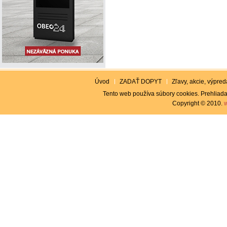
Úvod
ZADAŤ DOPYT
Zľavy, akcie, výpreda
Tento web používa súbory cookies. Prehliada
Copyright © 2010.
w