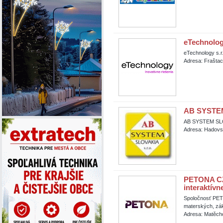
eTechnology
eTechnology s.r
Adresa: Fraštac
AB SYSTEM
AB SYSTEM SLO
Adresa: Hadovs
PETONA CZE
interaktívn
Spoločnosť PET
materských, zák
Adresa: Matěcho