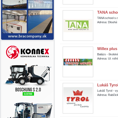
TANA school
TANA school s.r
Adresa: Dlouhá 
Willex plus 
Balázs - školsk
Adresa: Ul. roľ
Lukáš Tyrol
Lukáš Tyrol - v
Adresa: Rabčic