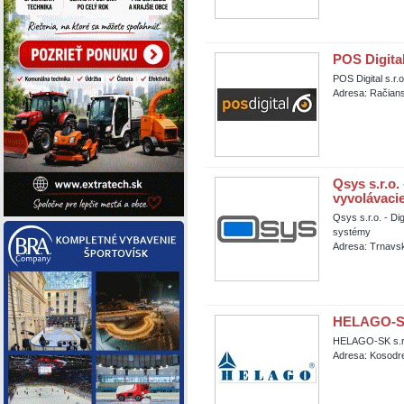
POS Digital
POS Digital s.r.o
Adresa: Račians
Qsys s.r.o.
vyvolávaci
Qsys s.r.o. - Di
systémy
Adresa: Trnavsk
HELAGO-SK
HELAGO-SK s.r
Adresa: Kosodre