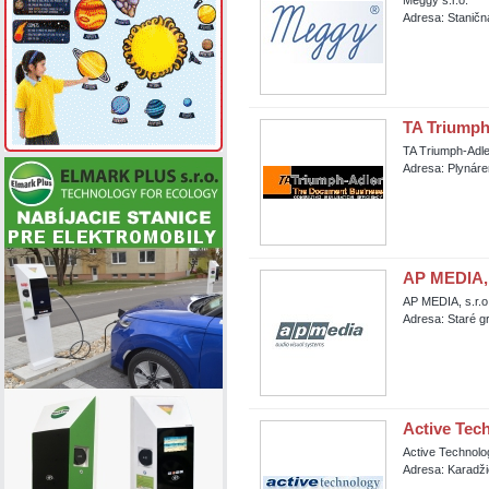
Meggy s.r.o.
Adresa: Staničn
TA Triumph-
TA Triumph-Adler
Adresa: Plynáre
AP MEDIA, 
AP MEDIA, s.r.o
Adresa: Staré gr
Active Tech
Active Technolog
Adresa: Karadži