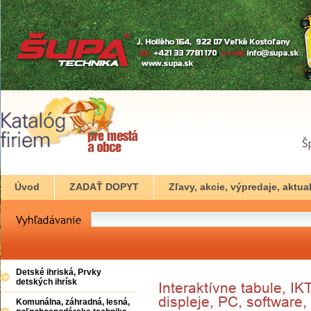
Úvod
ZADAŤ DOPYT
Zľavy, akcie, výpredaje, aktual
Detské ihriská, Prvky
detských ihrísk
Komunálna, záhradná, lesná,