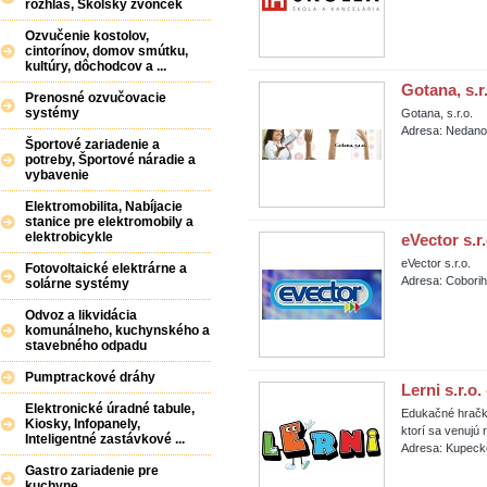
rozhlas, Školský zvonček
Ozvučenie kostolov,
cintorínov, domov smútku,
kultúry, dôchodcov a ...
Gotana, s.r
Prenosné ozvučovacie
systémy
Gotana, s.r.o.
Adresa: Nedano
Športové zariadenie a
potreby, Športové náradie a
vybavenie
Elektromobilita, Nabíjacie
stanice pre elektromobily a
elektrobicykle
eVector s.r.
eVector s.r.o.
Fotovoltaické elektrárne a
Adresa: Coborih
solárne systémy
Odvoz a likvidácia
komunálneho, kuchynského a
stavebného odpadu
Pumptrackové dráhy
Lerni s.r.o
Elektronické úradné tabule,
Edukačné hračky
Kiosky, Infopanely,
ktorí sa venujú
Inteligentné zastávkové ...
Adresa: Kupeck
Gastro zariadenie pre
kuchyne