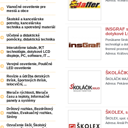
Adresa: Včelárs
Vianočné osvetlenie pre
mestá a obce
Školské a kancelárske
potreby, kancelárska
technika a spotrebný materiál
INSGRAF s.r
dotykové L
Učebné a didaktické
pomôcky, didaktická technika
Ponúkame široký
technológií a d
Interaktívne tabule, IKT
firemné prostred
technológie, dotykové LCD
Adresa: Kráľovs
displeje, PC, software, IT ...
Verejné osvetlenie, Pouličné
LED osvetlenie
ŠKOLÁČIK 
Revízie a údržba detských
ŠKOLÁČIK MAJO
ihrísk, športových ihrísk,
Adresa: Pekáre
telocviční, ...
Merače rýchlosti, Merače
času a teploty, Informačné
panely a systémy
Drôtový rozhlas, Bezdrôtový
ŠKOLEX, spo
rozhlas, Evakuačný rozhlas,
Sirény
ŠKOLEX, spol. s
Adresa: Areál Pr
Ozvučenie škôl, Školský