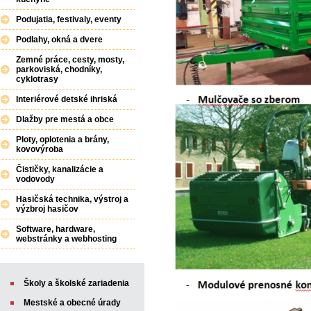
Podujatia, festivaly, eventy
Podlahy, okná a dvere
Zemné práce, cesty, mosty,
parkoviská, chodníky,
cyklotrasy
Interiérové detské ihriská
Dlažby pre mestá a obce
Ploty, oplotenia a brány,
kovovýroba
Čističky, kanalizácie a
vodovody
Hasičská technika, výstroj a
výzbroj hasičov
Software, hardware,
webstránky a webhosting
Školy a školské zariadenia
Mestské a obecné úrady