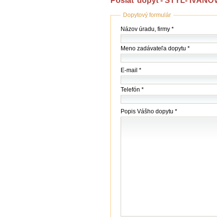
Poslať dopyt - ŠTÝL- IVANOV 
Dopytový formulár
Názov
Názov úradu, firmy *
(firmy
/
Meno zadávateľa dopytu *
úradu)
*
E-mail *
Telefón *
Popis Vášho dopytu *