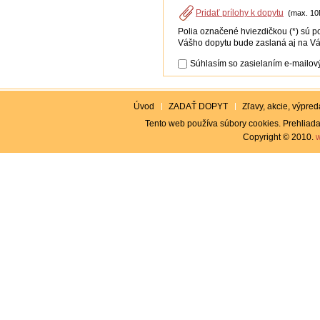
Pridať prílohy k dopytu
(max. 10
Polia označené hviezdičkou (*) sú p
Vášho dopytu bude zaslaná aj na Vá
Súhlasím so zasielaním e-mailový
Úvod
ZADAŤ DOPYT
Zľavy, akcie, výpreda
Tento web používa súbory cookies. Prehliada
Copyright © 2010.
w