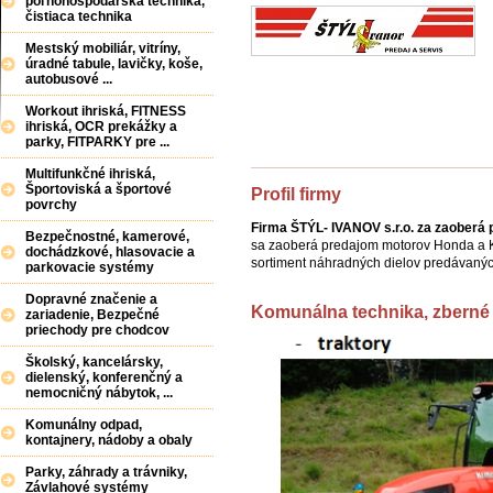
poľnohospodárska technika,
čistiaca technika
Mestský mobiliár, vitríny,
úradné tabule, lavičky, koše,
autobusové ...
Workout ihriská, FITNESS
ihriská, OCR prekážky a
parky, FITPARKY pre ...
Multifunkčné ihriská,
Športoviská a športové
Profil firmy
povrchy
Firma ŠTÝL- IVANOV s.r.o. za zaoberá 
Bezpečnostné, kamerové,
sa zaoberá predajom motorov Honda a 
dochádzkové, hlasovacie a
sortiment náhradných dielov predávaný
parkovacie systémy
Ivanov
Dopravné značenie a
Komunálna technika, zberné
zariadenie, Bezpečné
priechody pre chodcov
Školský, kancelársky,
dielenský, konferenčný a
nemocničný nábytok, ...
Komunálny odpad,
kontajnery, nádoby a obaly
Parky, záhrady a trávniky,
Závlahové systémy