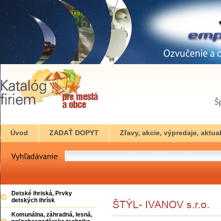
Úvod
ZADAŤ DOPYT
Zľavy, akcie, výpredaje, aktual
Detské ihriská, Prvky
detských ihrísk
Komunálna, záhradná, lesná,