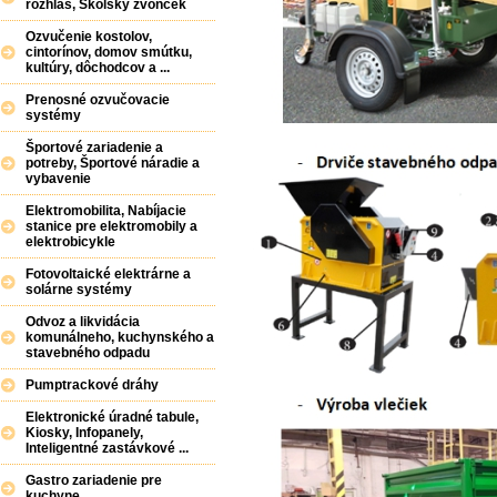
rozhlas, Školský zvonček
Ozvučenie kostolov,
cintorínov, domov smútku,
kultúry, dôchodcov a ...
Prenosné ozvučovacie
systémy
Športové zariadenie a
potreby, Športové náradie a
vybavenie
Elektromobilita, Nabíjacie
stanice pre elektromobily a
elektrobicykle
Fotovoltaické elektrárne a
solárne systémy
Odvoz a likvidácia
komunálneho, kuchynského a
stavebného odpadu
Pumptrackové dráhy
Elektronické úradné tabule,
Kiosky, Infopanely,
Inteligentné zastávkové ...
Gastro zariadenie pre
kuchyne