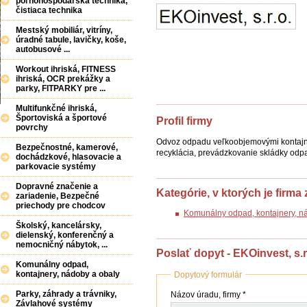
poľnohospodárska technika,
čistiaca technika
Mestský mobiliár, vitríny,
úradné tabule, lavičky, koše,
autobusové ...
Workout ihriská, FITNESS
ihriská, OCR prekážky a
parky, FITPARKY pre ...
Multifunkčné ihriská,
Športoviská a športové
Profil firmy
povrchy
Odvoz odpadu veľkoobjemovými kontajne
Bezpečnostné, kamerové,
recyklácia, prevádzkovanie skládky odp
dochádzkové, hlasovacie a
parkovacie systémy
Dopravné značenie a
Kategórie, v ktorých je firma
zariadenie, Bezpečné
priechody pre chodcov
Komunálny odpad, kontajnery, n
Školský, kancelársky,
dielenský, konferenčný a
nemocničný nábytok, ...
Poslať dopyt - EKOinvest, s.r
Komunálny odpad,
kontajnery, nádoby a obaly
Dopytový formulár
Názov
Parky, záhrady a trávniky,
Názov úradu, firmy *
(firmy
Závlahové systémy