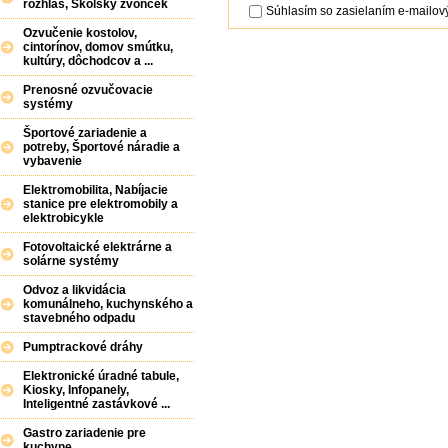
rozhlas, Školský zvonček
Súhlasím so zasielaním e-mailový
Ozvučenie kostolov,
cintorínov, domov smútku,
kultúry, dôchodcov a ...
Prenosné ozvučovacie
systémy
Športové zariadenie a
potreby, Športové náradie a
vybavenie
Elektromobilita, Nabíjacie
stanice pre elektromobily a
elektrobicykle
Fotovoltaické elektrárne a
solárne systémy
Odvoz a likvidácia
komunálneho, kuchynského a
stavebného odpadu
Pumptrackové dráhy
Elektronické úradné tabule,
Kiosky, Infopanely,
Inteligentné zastávkové ...
Gastro zariadenie pre
kuchyne