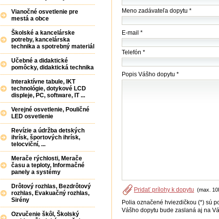
/
Meno zadávateľa dopytu *
Vianočné osvetlenie pre
úradu)
mestá a obce
*
E-mail *
Školské a kancelárske
potreby, kancelárska
technika a spotrebný materiál
Telefón *
Učebné a didaktické
pomôcky, didaktická technika
Popis Vášho dopytu *
Interaktívne tabule, IKT
technológie, dotykové LCD
displeje, PC, software, IT ...
Verejné osvetlenie, Pouličné
LED osvetlenie
Revízie a údržba detských
ihrísk, športových ihrísk,
telocviční, ...
Merače rýchlosti, Merače
času a teploty, Informačné
panely a systémy
Drôtový rozhlas, Bezdrôtový
Pridať prílohy k dopytu
(max. 10
rozhlas, Evakuačný rozhlas,
Sirény
Polia označené hviezdičkou (*) sú p
Vášho dopytu bude zaslaná aj na Vá
Ozvučenie škôl, Školský