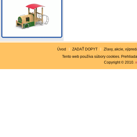
Úvod
ZADAŤ DOPYT
Zľavy, akcie, výpreda
Tento web používa súbory cookies. Prehliada
Copyright © 2010.
w