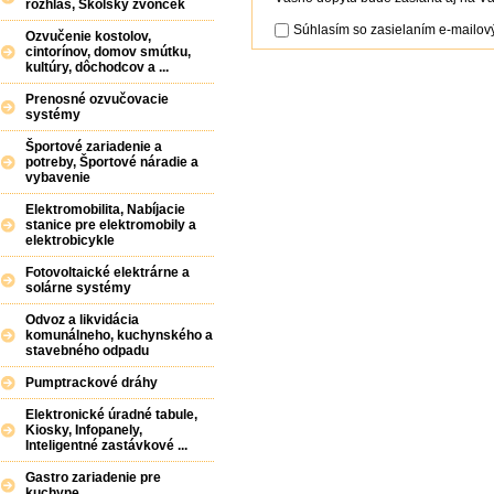
rozhlas, Školský zvonček
Súhlasím so zasielaním e-mailový
Ozvučenie kostolov,
cintorínov, domov smútku,
kultúry, dôchodcov a ...
Prenosné ozvučovacie
systémy
Športové zariadenie a
potreby, Športové náradie a
vybavenie
Elektromobilita, Nabíjacie
stanice pre elektromobily a
elektrobicykle
Fotovoltaické elektrárne a
solárne systémy
Odvoz a likvidácia
komunálneho, kuchynského a
stavebného odpadu
Pumptrackové dráhy
Elektronické úradné tabule,
Kiosky, Infopanely,
Inteligentné zastávkové ...
Gastro zariadenie pre
kuchyne