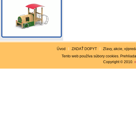
Úvod
ZADAŤ DOPYT
Zľavy, akcie, výpreda
Tento web používa súbory cookies. Prehliada
Copyright © 2010.
w