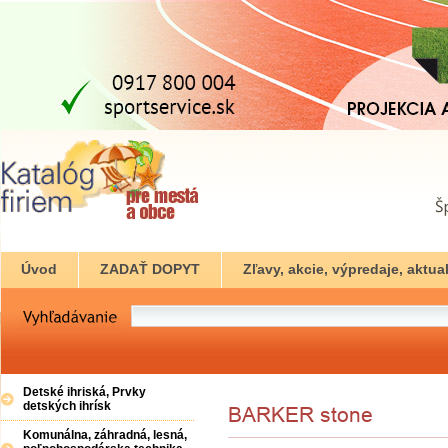
Úvod
ZADAŤ DOPYT
Zľavy, akcie, výpredaje, aktual
Detské ihriská, Prvky
detských ihrísk
Komunálna, záhradná, lesná,