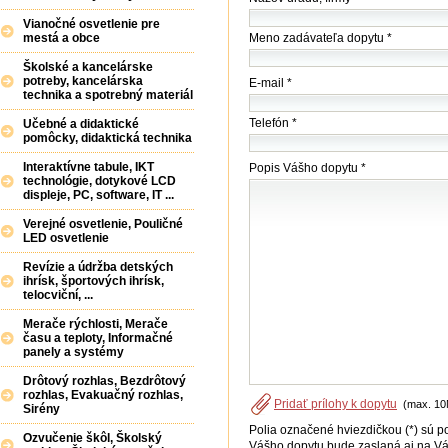
(firmy
Vianočné osvetlenie pre
/
Meno zadávateľa dopytu *
mestá a obce
úradu)
*
Školské a kancelárske
potreby, kancelárska
E-mail *
technika a spotrebný materiál
Telefón *
Učebné a didaktické
pomôcky, didaktická technika
Interaktívne tabule, IKT
Popis Vášho dopytu *
technológie, dotykové LCD
displeje, PC, software, IT ...
Verejné osvetlenie, Pouličné
LED osvetlenie
Revízie a údržba detských
ihrísk, športových ihrísk,
telocviční, ...
Merače rýchlosti, Merače
času a teploty, Informačné
panely a systémy
Drôtový rozhlas, Bezdrôtový
rozhlas, Evakuačný rozhlas,
Pridať prílohy k dopytu
(max. 10
Sirény
Polia označené hviezdičkou (*) sú p
Ozvučenie škôl, Školský
Vášho dopytu bude zaslaná aj na Vá