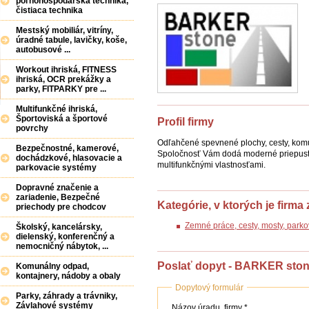
poľnohospodárska technika,
čistiaca technika
Mestský mobiliár, vitríny,
úradné tabule, lavičky, koše,
autobusové ...
Workout ihriská, FITNESS
ihriská, OCR prekážky a
parky, FITPARKY pre ...
Multifunkčné ihriská,
Športoviská a športové
Profil firmy
povrchy
Odľahčené spevnené plochy, cesty, komun
Bezpečnostné, kamerové,
Spoločnosť Vám dodá moderné priepustn
dochádzkové, hlasovacie a
multifunkčnými vlastnosťami.
parkovacie systémy
Dopravné značenie a
zariadenie, Bezpečné
Kategórie, v ktorých je firma
priechody pre chodcov
Zemné práce, cesty, mosty, parkov
Školský, kancelársky,
dielenský, konferenčný a
nemocničný nábytok, ...
Poslať dopyt - BARKER sto
Komunálny odpad,
kontajnery, nádoby a obaly
Dopytový formulár
Parky, záhrady a trávniky,
Názov
Závlahové systémy
Názov úradu, firmy *