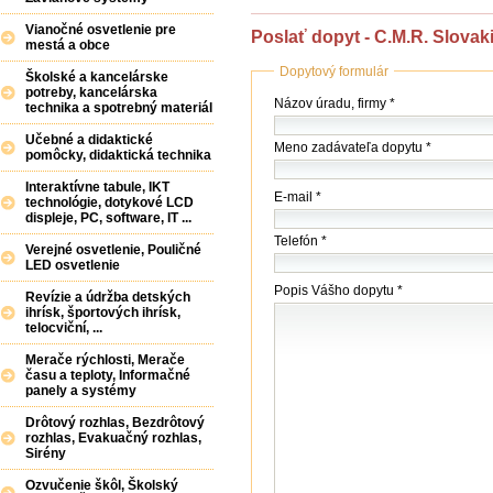
Vianočné osvetlenie pre
Poslať dopyt - C.M.R. Slovakia
mestá a obce
Dopytový formulár
Školské a kancelárske
potreby, kancelárska
Názov
Názov úradu, firmy *
technika a spotrebný materiál
(firmy
/
Učebné a didaktické
Meno zadávateľa dopytu *
úradu)
pomôcky, didaktická technika
*
Interaktívne tabule, IKT
E-mail *
technológie, dotykové LCD
displeje, PC, software, IT ...
Telefón *
Verejné osvetlenie, Pouličné
LED osvetlenie
Popis Vášho dopytu *
Revízie a údržba detských
ihrísk, športových ihrísk,
telocviční, ...
Merače rýchlosti, Merače
času a teploty, Informačné
panely a systémy
Drôtový rozhlas, Bezdrôtový
rozhlas, Evakuačný rozhlas,
Sirény
Ozvučenie škôl, Školský