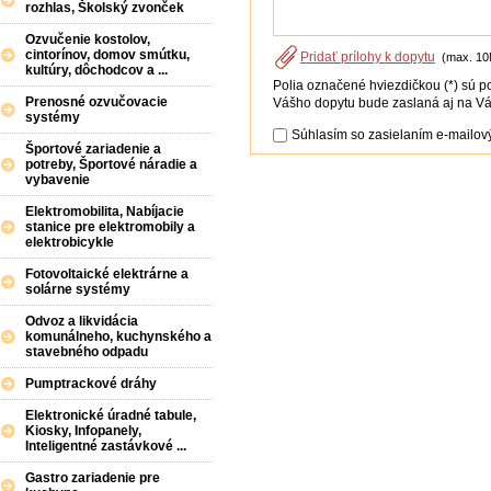
rozhlas, Školský zvonček
Ozvučenie kostolov,
cintorínov, domov smútku,
Pridať prílohy k dopytu
(max. 10
kultúry, dôchodcov a ...
Polia označené hviezdičkou (*) sú p
Prenosné ozvučovacie
Vášho dopytu bude zaslaná aj na Vá
systémy
Súhlasím so zasielaním e-mailový
Športové zariadenie a
potreby, Športové náradie a
vybavenie
Elektromobilita, Nabíjacie
stanice pre elektromobily a
elektrobicykle
Fotovoltaické elektrárne a
solárne systémy
Odvoz a likvidácia
komunálneho, kuchynského a
stavebného odpadu
Pumptrackové dráhy
Elektronické úradné tabule,
Kiosky, Infopanely,
Inteligentné zastávkové ...
Gastro zariadenie pre