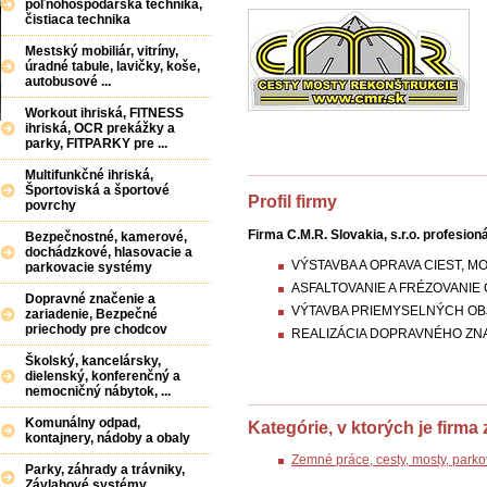
poľnohospodárska technika,
čistiaca technika
Mestský mobiliár, vitríny,
úradné tabule, lavičky, koše,
autobusové ...
Workout ihriská, FITNESS
ihriská, OCR prekážky a
parky, FITPARKY pre ...
Multifunkčné ihriská,
Športoviská a športové
Profil firmy
povrchy
Firma C.M.R. Slovakia, s.r.o. profesion
Bezpečnostné, kamerové,
dochádzkové, hlasovacie a
VÝSTAVBA A OPRAVA CIEST, 
parkovacie systémy
ASFALTOVANIE A FRÉZOVANIE 
Dopravné značenie a
VÝTAVBA PRIEMYSELNÝCH OB
zariadenie, Bezpečné
priechody pre chodcov
REALIZÁCIA DOPRAVNÉHO ZNA
Školský, kancelársky,
dielenský, konferenčný a
nemocničný nábytok, ...
Komunálny odpad,
Kategórie, v ktorých je firma
kontajnery, nádoby a obaly
Zemné práce, cesty, mosty, parkov
Parky, záhrady a trávniky,
Závlahové systémy