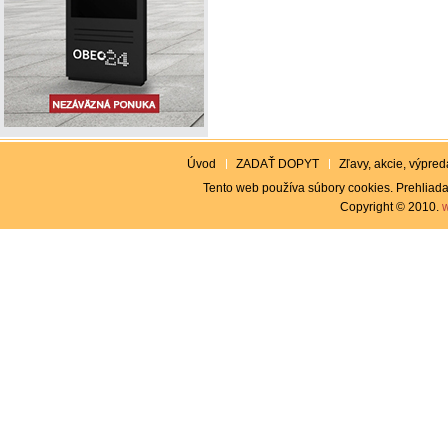
Úvod
ZADAŤ DOPYT
Zľavy, akcie, výpreda
Tento web používa súbory cookies. Prehliada
Copyright © 2010.
w