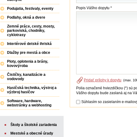
Popis Vášho dopytu *
Podujatia, festivaly, eventy
Podlahy, okná a dvere
Zemné práce, cesty, mosty,
parkoviská, chodníky,
cyklotrasy
Interiérové detské ihriská
Dlažby pre mestá a obce
Ploty, oplotenia a brány,
kovovýroba
Čističky, kanalizácie a
vodovody
Pridať prílohy k dopytu
(max. 10
Hasičská technika, výstroj a
Polia označené hviezdičkou (*) sú p
výzbroj hasičov
Vášho dopytu bude zaslaná aj na Vá
Software, hardware,
Súhlasím so zasielaním e-mailový
webstránky a webhosting
Školy a školské zariadenia
Mestské a obecné úrady