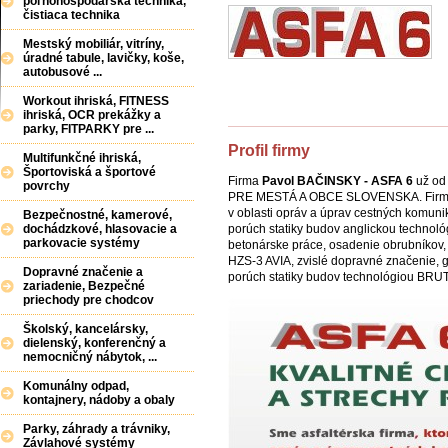
poľnohospodárska technika,
čistiaca technika
Mestský mobiliár, vitríny,
úradné tabule, lavičky, koše,
autobusové ...
Workout ihriská, FITNESS
ihriská, OCR prekážky a
parky, FITPARKY pre ...
Profil firmy
Multifunkčné ihriská,
Športoviská a športové
Firma
Pavol BAČINSKY - ASFA 6
už od
povrchy
PRE MESTÁ A OBCE SLOVENSKA. Firma ASF
v oblasti opráv a úprav cestných komunik
Bezpečnostné, kamerové,
porúch statiky budov anglickou technol
dochádzkové, hlasovacie a
parkovacie systémy
betonárske práce, osadenie obrubníkov,
HZS-3 AVIA, zvislé dopravné značenie, g
Dopravné značenie a
porúch statiky budov technológiou BR
zariadenie, Bezpečné
priechody pre chodcov
Školský, kancelársky,
dielenský, konferenčný a
nemocničný nábytok, ...
Komunálny odpad,
kontajnery, nádoby a obaly
Parky, záhrady a trávniky,
Závlahové systémy