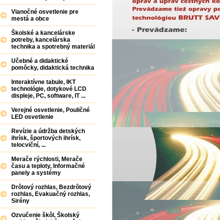
Vianočné osvetlenie pre
mestá a obce
Školské a kancelárske
potreby, kancelárska
technika a spotrebný materiál
Učebné a didaktické
pomôcky, didaktická technika
Interaktívne tabule, IKT
technológie, dotykové LCD
displeje, PC, software, IT ...
Verejné osvetlenie, Pouličné
LED osvetlenie
Revízie a údržba detských
ihrísk, športových ihrísk,
telocviční, ...
Merače rýchlosti, Merače
času a teploty, Informačné
panely a systémy
Drôtový rozhlas, Bezdrôtový
rozhlas, Evakuačný rozhlas,
Sirény
Ozvučenie škôl, Školský