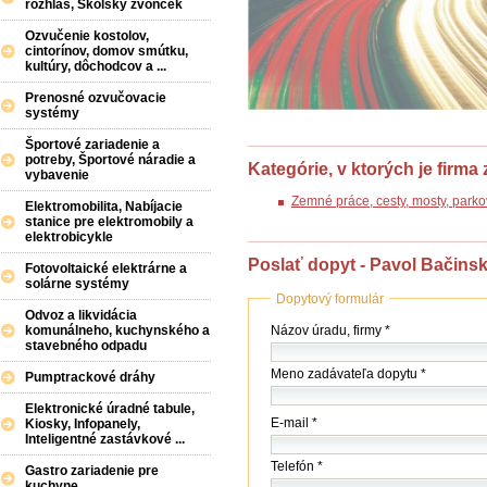
rozhlas, Školský zvonček
Ozvučenie kostolov,
cintorínov, domov smútku,
kultúry, dôchodcov a ...
Prenosné ozvučovacie
systémy
Športové zariadenie a
potreby, Športové náradie a
Kategórie, v ktorých je firma
vybavenie
Zemné práce, cesty, mosty, parkov
Elektromobilita, Nabíjacie
stanice pre elektromobily a
elektrobicykle
Poslať dopyt - Pavol Bačinsk
Fotovoltaické elektrárne a
solárne systémy
Dopytový formulár
Odvoz a likvidácia
Názov
Názov úradu, firmy *
komunálneho, kuchynského a
(firmy
stavebného odpadu
/
Meno zadávateľa dopytu *
Pumptrackové dráhy
úradu)
*
Elektronické úradné tabule,
E-mail *
Kiosky, Infopanely,
Inteligentné zastávkové ...
Telefón *
Gastro zariadenie pre
kuchyne