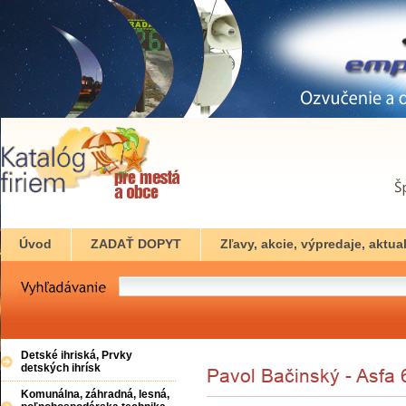
Úvod
ZADAŤ DOPYT
Zľavy, akcie, výpredaje, aktual
Detské ihriská, Prvky
detských ihrísk
Komunálna, záhradná, lesná,