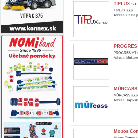
TIPLUX s.r.
TIPLUX s.r.o.
Adresa: Cesta 
PROGRES M
PROGRES MT s.
Adresa: Moldavs
MÚRCASS s
MÚRCASS s.r.o
Adresa: Tajovsk
Mopos Comm
Mopos Communic