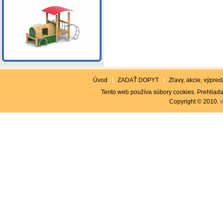
Úvod
ZADAŤ DOPYT
Zľavy, akcie, výpreda
Tento web používa súbory cookies. Prehliada
Copyright © 2010.
w