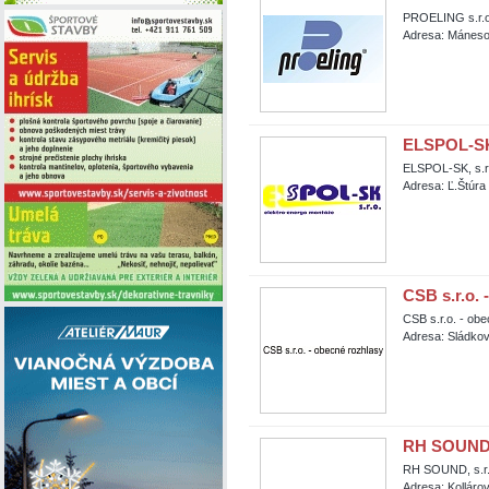
PROELING s.r.o.
Adresa: Mánesov
ELSPOL-SK, 
ELSPOL-SK, s.r
Adresa: Ľ.Štúr
CSB s.r.o. 
CSB s.r.o. - ob
Adresa: Sládkov
RH SOUND, 
RH SOUND, s.r.
Adresa: Kollár