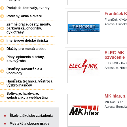
Podujatia, festivaly, eventy
František 
Podlahy, okná a dvere
František Křiv
Zemné práce, cesty, mosty,
Adresa: Hluboká
parkoviská, chodníky,
cyklotrasy
Interiérové detské ihriská
Dlažby pre mestá a obce
ELEC-MK - 
ozvučenie
Ploty, oplotenia a brány,
kovovýroba
ELEC-MK - Pouli
Adresa: A. Hlin
Čističky, kanalizácie a
vodovody
Hasičská technika, výstroj a
výzbroj hasičov
Software, hardware,
MK hlas, s.
webstránky a webhosting
MK hlas, s.r.o.
Adresa: Bernolá
Školy a školské zariadenia
Mestské a obecné úrady