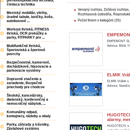
poľnohospodárska technika,
čistiaca technika
Verejný rozhlas, Drôtový rozhlas,
Mestský mobiliár, vitríny,
Rozhlasová ústredňa, Reprodukt
úradné tabule, lavičky, koše,
Počet firiem v kategórii (35)
autobusové ...
Workout ihriská, FITNESS
ihriská, OCR prekážky a
EMPEMONT 
parky, FITPARKY pre ...
EMPEMONT SLOV
Multifunkčné ihriská,
Adresa: Bôrik 7/
Športoviská a športové
povrchy
Bezpečnostné, kamerové,
dochádzkové, hlasovacie a
parkovacie systémy
ELMIK Vrábl
Dopravné značenie a
ELMIK Vráble s. 
zariadenie, Bezpečné
Adresa: Staničn
priechody pre chodcov
Školský, kancelársky,
dielenský, konferenčný a
nemocničný nábytok, ...
Komunálny odpad,
HUGOTECH s
kontajnery, nádoby a obaly
alarmy, mer
Parky, záhrady a trávniky,
HUGOTECH, s.r.o
Závlahové systémy