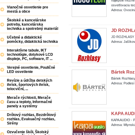
najlepšie možné
osvetľovaciu te
Vianočné osvetlenie pre
Adresa: Ovocin
mestá a obce
Školské a kancelárske
potreby, kancelárska
technika a spotrebný materiál
JD ROZHLAS
JD ROZHLASY SK
Učebné a didaktické
pomôcky, didaktická technika
Adresa: Jašíko
Interaktívne tabule, IKT
technológie, dotykové LCD
displeje, PC, software, IT ...
Verejné osvetlenie, Pouličné
Bártek Rozh
LED osvetlenie
Bártek Rozhlasy,
Revízie a údržba detských
Adresa: Podlesí
ihrísk, športových ihrísk,
telocviční, ...
Merače rýchlosti, Merače
času a teploty, Informačné
panely a systémy
KAPA AUDIO
Drôtový rozhlas, Bezdrôtový
rozhlas, Evakuačný rozhlas,
KAPA AUDIO - P
Sirény
Adresa: Mlynská
Ozvučenie škôl, Školský