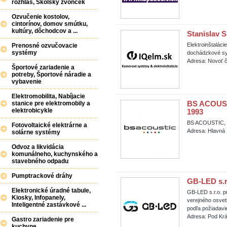
rozhlas, Školský zvonček
Ozvučenie kostolov,
cintorínov, domov smútku,
kultúry, dôchodcov a ...
Stanislav 
Elektroinštalác
Prenosné ozvučovacie
systémy
dochádzkové sys
Adresa: Novoť č
Športové zariadenie a
potreby, Športové náradie a
vybavenie
Elektromobilita, Nabíjacie
BS ACOUSTI
stanice pre elektromobily a
elektrobicykle
1993
BS ACOUSTIC, s.
Fotovoltaické elektrárne a
Adresa: Hlavná
solárne systémy
Odvoz a likvidácia
komunálneho, kuchynského a
stavebného odpadu
Pumptrackové dráhy
GB-LED s.r.
Elektronické úradné tabule,
GB-LED s.r.o. p
Kiosky, Infopanely,
verejného osvet
Inteligentné zastávkové ...
podľa požiadavi
Adresa: Pod Kr
Gastro zariadenie pre
kuchyne