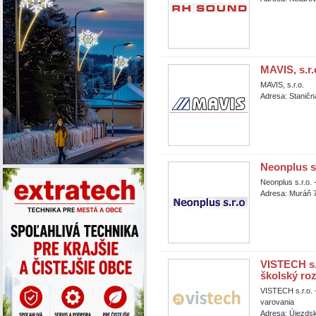
MAVIS, s.r.
MAVIS, s.r.o.
Adresa: Staničn
Neonplus s.
Neonplus s.r.o. 
Adresa: Muráň 
VISTECH s.r
školský ro
VISTECH s.r.o. 
varovania
Adresa: Újezdsk