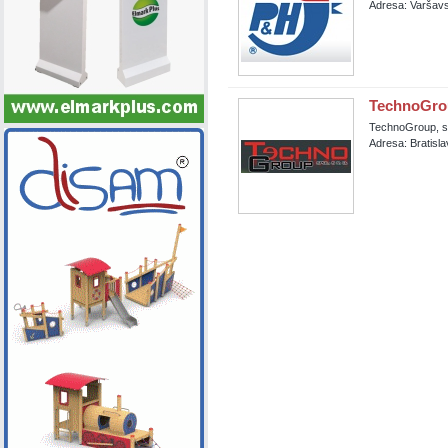
Adresa: Varšavs
TechnoGroup
TechnoGroup, spo
Adresa: Bratisl