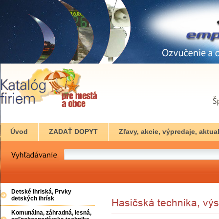
Úvod
ZADAŤ DOPYT
Zľavy, akcie, výpredaje, aktual
Detské ihriská, Prvky
detských ihrísk
Komunálna, záhradná, lesná,