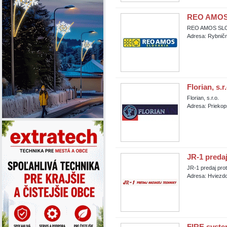
REO AMOS 
REO AMOS SLOV
Adresa: Rybničn
Florian, s.r.
Florian, s.r.o.
Adresa: Priekop
JR-1 predaj
JR-1 predaj prot
Adresa: Hviezdo
FIRE syst