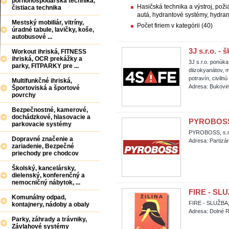
poľnohospodárska technika,
Hasičská technika a výstroj, pož
čistiaca technika
autá, hydrantové systémy, hydrant
Mestský mobiliár, vitríny,
Počet firiem v kategórii (40)
úradné tabule, lavičky, koše,
autobusové ...
3J s.r.o. - 
Workout ihriská, FITNESS
ihriská, OCR prekážky a
3J s.r.o. ponúk
parky, FITPARKY pre ...
diizokyanátov, 
potravín, civiln
Multifunkčné ihriská,
Adresa: Bukovin
Športoviská a športové
povrchy
Bezpečnostné, kamerové,
dochádzkové, hlasovacie a
PYROBOSS,
parkovacie systémy
PYROBOSS, s.r
Dopravné značenie a
Adresa: Partizá
zariadenie, Bezpečné
priechody pre chodcov
Školský, kancelársky,
dielenský, konferenčný a
nemocničný nábytok, ...
FIRE - SLUŽ
Komunálny odpad,
FIRE - SLUŽBA, 
kontajnery, nádoby a obaly
Adresa: Dolné R
Parky, záhrady a trávniky,
Závlahové systémy