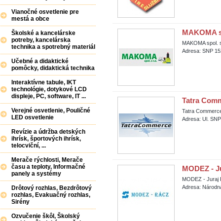
Vianočné osvetlenie pre
mestá a obce
MAKOMA spo
Školské a kancelárske
potreby, kancelárska
MAKOMA spol. s.
technika a spotrebný materiál
Adresa: SNP 152
Učebné a didaktické
pomôcky, didaktická technika
Interaktívne tabule, IKT
technológie, dotykové LCD
displeje, PC, software, IT ...
Tatra Comme
Verejné osvetlenie, Pouličné
Tatra Commerce, 
LED osvetlenie
Adresa: Ul. SNP
Revízie a údržba detských
ihrísk, športových ihrísk,
telocviční, ...
Merače rýchlosti, Merače
času a teploty, Informačné
MODEZ - Ju
panely a systémy
MODEZ - Juraj
Adresa: Národná
Drôtový rozhlas, Bezdrôtový
rozhlas, Evakuačný rozhlas,
Sirény
Ozvučenie škôl, Školský