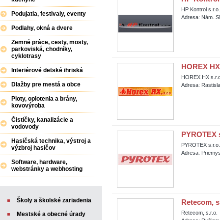
HP Kontrol s.r.o.
Podujatia, festivaly, eventy
Adresa: Nám. S
Podlahy, okná a dvere
Zemné práce, cesty, mosty,
parkoviská, chodníky,
cyklotrasy
HOREX HX s
Interiérové detské ihriská
HOREX HX s.r.o
Dlažby pre mestá a obce
Adresa: Rastisl
Ploty, oplotenia a brány,
kovovýroba
Čističky, kanalizácie a
vodovody
PYROTEX s.
Hasičská technika, výstroj a
PYROTEX s.r.o.
výzbroj hasičov
Adresa: Priemys
Software, hardware,
webstránky a webhosting
Školy a školské zariadenia
Retecom, s.
Retecom, s.r.o.
Mestské a obecné úrady