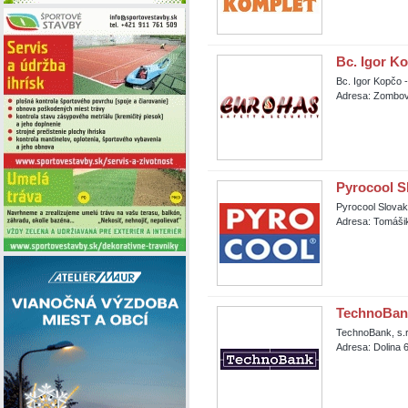
Bc. Igor 
Bc. Igor Kopč
Adresa: Zombov
Pyrocool Sl
Pyrocool Slovaki
Adresa: Tomášik
TechnoBank,
TechnoBank, s.r
Adresa: Dolina 6