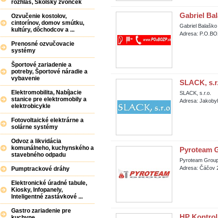
rozhlas, Školský zvonček
Gabriel Ba
Ozvučenie kostolov,
cintorínov, domov smútku,
Gabriel Balaško
kultúry, dôchodcov a ...
Adresa: P.O.BO
Prenosné ozvučovacie
systémy
Športové zariadenie a
potreby, Športové náradie a
vybavenie
SLACK, s.r
Elektromobilita, Nabíjacie
SLACK, s.r.o.
stanice pre elektromobily a
Adresa: Jakobyh
elektrobicykle
Fotovoltaické elektrárne a
solárne systémy
Odvoz a likvidácia
komunálneho, kuchynského a
Pyroteam Gr
stavebného odpadu
Pyroteam Group,
Adresa: Čáčov 
Pumptrackové dráhy
Elektronické úradné tabule,
Kiosky, Infopanely,
Inteligentné zastávkové ...
Gastro zariadenie pre
HP Kontrol 
kuchyne