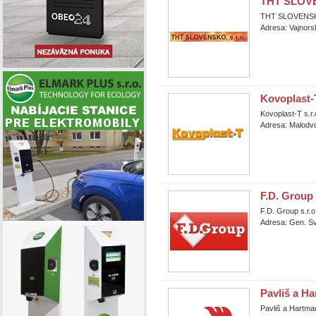
THT SLOVE
THT SLOVENSKO
Adresa: Vajnors
Kovoplast-T
Kovoplast-T s.r.
Adresa: Malodvo
F.D. Group 
F.D. Group s.r.o
Adresa: Gen. S
Pavliš a H
Pavliš a Hartma