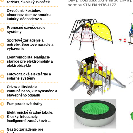
Celý proces uskutočnenia údržby a 
rozhlas, Školský zvonček
normou
STN EN 1176-1177
.
Ozvučenie kostolov,
cintorínov, domov smútku,
kultúry, dôchodcov a ...
Prenosné ozvučovacie
systémy
Športové zariadenie a
potreby, Športové náradie a
vybavenie
Elektromobilita, Nabíjacie
stanice pre elektromobily a
elektrobicykle
Fotovoltaické elektrárne a
solárne systémy
Odvoz a likvidácia
komunálneho, kuchynského a
stavebného odpadu
Pumptrackové dráhy
Elektronické úradné tabule,
Kiosky, Infopanely,
Inteligentné zastávkové ...
Gastro zariadenie pre