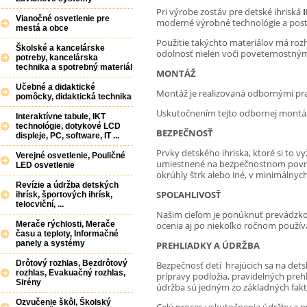
Pri výrobe zostáv pre detské ihriská
Vianočné osvetlenie pre
moderné výrobné technológie a pos
mestá a obce
Použitie takýchto materiálov má rozh
Školské a kancelárske
odolnosť nielen voči poveternostný
potreby, kancelárska
technika a spotrebný materiál
MONTÁŽ
Učebné a didaktické
Montáž je realizovaná odbornými pra
pomôcky, didaktická technika
Uskutočnením tejto odbornej montáž
Interaktívne tabule, IKT
technológie, dotykové LCD
BEZPEČNOSŤ
displeje, PC, software, IT ...
Prvky detského ihriska, ktoré si to 
Verejné osvetlenie, Pouličné
umiestnené na bezpečnostnom povrch
LED osvetlenie
okrúhly štrk alebo iné, v minimáln
Revízie a údržba detských
SPOĽAHLIVOSŤ
ihrísk, športových ihrísk,
telocviční, ...
Našim cieľom je ponúknuť prevádzkov
Merače rýchlosti, Merače
ocenia aj po niekoľko ročnom použív
času a teploty, Informačné
panely a systémy
PREHLIADKY A ÚDRŽBA
Drôtový rozhlas, Bezdrôtový
Bezpečnosť detí hrajúcich sa na dets
rozhlas, Evakuačný rozhlas,
prípravy podložia, pravidelných prehl
Sirény
údržba sú jedným zo základných fakto
Ozvučenie škôl, Školský