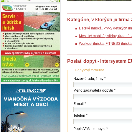
Kategórie, v ktorých je firma
Detské ihriská, Prvky detských ih
Mestský mobiliár, vitríny, úradné
Workout ihriská, FITNESS ihrisk
Poslať dopyt - Intersystem EU 
Dopytový formulár
Názov
Názov úradu, firmy *
(firmy
/
Meno zadávateľa dopytu *
úradu)
*
E-mail *
Telefón *
Popis Vášho dopytu *