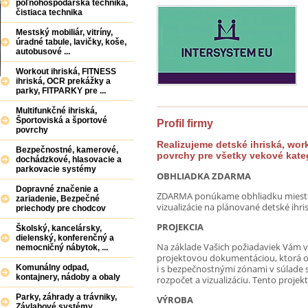
poľnohospodárska technika,
čistiaca technika
Mestský mobiliár, vitríny,
úradné tabule, lavičky, koše,
autobusové ...
Workout ihriská, FITNESS
ihriská, OCR prekážky a
parky, FITPARKY pre ...
Multifunkčné ihriská,
Športoviská a športové
Profil firmy
povrchy
Realizujeme detské ihriská, work
Bezpečnostné, kamerové,
povrchy pre všetky vekové kate
dochádzkové, hlasovacie a
parkovacie systémy
OBHLIADKA ZDARMA
Dopravné značenie a
ZDARMA ponúkame obhliadku miesta re
zariadenie, Bezpečné
vizualizácie na plánované detské ihri
priechody pre chodcov
PROJEKCIA
Školský, kancelársky,
dielenský, konferenčný a
Na základe Vašich požiadaviek Vám 
nemocničný nábytok, ...
projektovou dokumentáciou, ktorá ob
Komunálny odpad,
i s bezpečnostnými zónami v súlade 
kontajnery, nádoby a obaly
rozpočet a vizualizáciu. Tento projek
Parky, záhrady a trávniky,
VÝROBA
Závlahové systémy