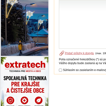
Pridať prílohy k dopytu
(max. 10
Polia označené hviezdičkou (*) sú p
Vášho dopytu bude zaslaná aj na Vá
Súhlasím so zasielaním e-mailový