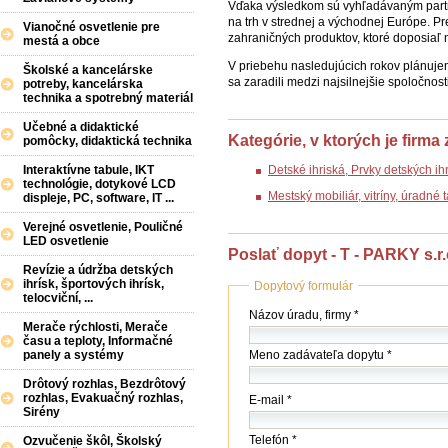
Vďaka výsledkom sú vyhľadávaným partne
na trh v strednej a východnej Európe. 
Vianočné osvetlenie pre
zahraničných produktov, ktoré doposiaľ 
mestá a obce
V priebehu nasledujúcich rokov plánujeme
Školské a kancelárske
sa zaradili medzi najsilnejšie spoločnos
potreby, kancelárska
technika a spotrebný materiál
Učebné a didaktické
Kategórie, v ktorých je firma
pomôcky, didaktická technika
Interaktívne tabule, IKT
Detské ihriská, Prvky detských ih
technológie, dotykové LCD
Mestský mobiliár, vitríny, úradné
displeje, PC, software, IT ...
Verejné osvetlenie, Pouličné
LED osvetlenie
Poslať dopyt - T - PARKY s.r.
Revízie a údržba detských
ihrísk, športových ihrísk,
Dopytový formulár
telocviční, ...
Názov
Názov úradu, firmy *
Merače rýchlosti, Merače
(firmy
času a teploty, Informačné
/
Meno zadávateľa dopytu *
panely a systémy
úradu)
*
Drôtový rozhlas, Bezdrôtový
rozhlas, Evakuačný rozhlas,
E-mail *
Sirény
Telefón *
Ozvučenie škôl, Školský