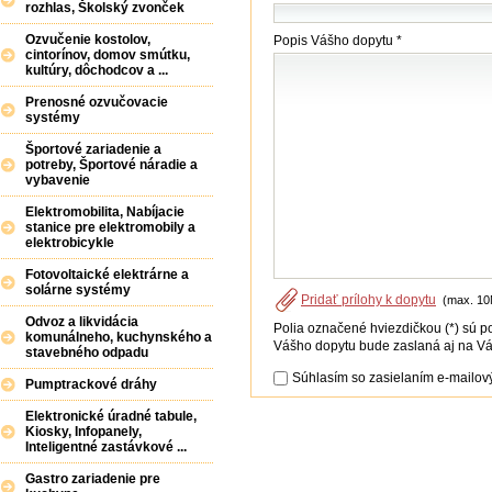
rozhlas, Školský zvonček
Ozvučenie kostolov,
Popis Vášho dopytu *
cintorínov, domov smútku,
kultúry, dôchodcov a ...
Prenosné ozvučovacie
systémy
Športové zariadenie a
potreby, Športové náradie a
vybavenie
Elektromobilita, Nabíjacie
stanice pre elektromobily a
elektrobicykle
Fotovoltaické elektrárne a
solárne systémy
Pridať prílohy k dopytu
(max. 10
Odvoz a likvidácia
Polia označené hviezdičkou (*) sú p
komunálneho, kuchynského a
Vášho dopytu bude zaslaná aj na Vá
stavebného odpadu
Súhlasím so zasielaním e-mailový
Pumptrackové dráhy
Elektronické úradné tabule,
Kiosky, Infopanely,
Inteligentné zastávkové ...
Gastro zariadenie pre