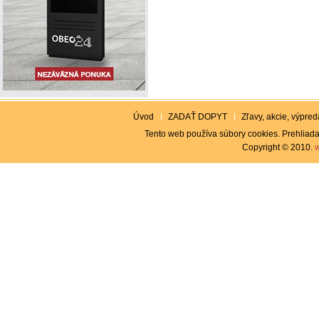
Úvod
ZADAŤ DOPYT
Zľavy, akcie, výpreda
Tento web používa súbory cookies. Prehliada
Copyright © 2010.
w