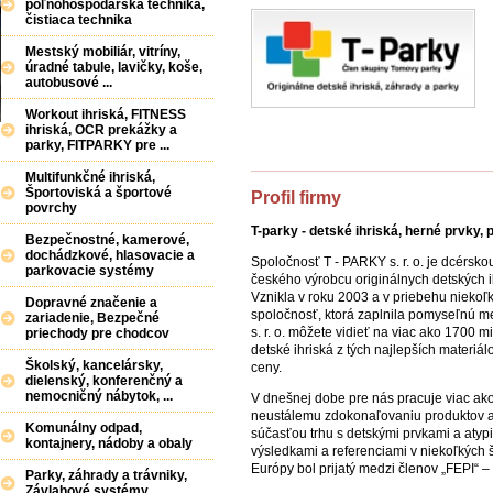
poľnohospodárska technika,
čistiaca technika
Mestský mobiliár, vitríny,
úradné tabule, lavičky, koše,
autobusové ...
Workout ihriská, FITNESS
ihriská, OCR prekážky a
parky, FITPARKY pre ...
Multifunkčné ihriská,
Športoviská a športové
Profil firmy
povrchy
T-parky - detské ihriská, herné prvky,
Bezpečnostné, kamerové,
dochádzkové, hlasovacie a
Spoločnosť T - PARKY s. r. o. je dcérsko
parkovacie systémy
českého výrobcu originálnych detských i
Vznikla v roku 2003 a v priebehu niekoľk
Dopravné značenie a
spoločnosť, ktorá zaplnila pomyseľnú me
zariadenie, Bezpečné
s. r. o. môžete vidieť na viac ako 1700 m
priechody pre chodcov
detské ihriská z tých najlepších materiá
Školský, kancelársky,
ceny.
dielenský, konferenčný a
nemocničný nábytok, ...
V dnešnej dobe pre nás pracuje viac ak
neustálemu zdokonaľovaniu produktov a
Komunálny odpad,
súčasťou trhu s detskými prvkami a atyp
kontajnery, nádoby a obaly
výsledkami a referenciami v niekoľkých 
Európy bol prijatý medzi členov „FEPI“ –
Parky, záhrady a trávniky,
Závlahové systémy