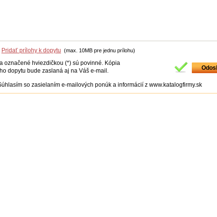
Pridať prílohy k dopytu
(max. 10MB pre jednu prílohu)
ia označené hviezdičkou (*) sú povinné. Kópia
ho dopytu bude zaslaná aj na Váš e-mail.
Súhlasím so zasielaním e-mailových ponúk a informácií z www.katalogfirmy.sk