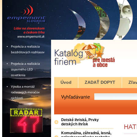
Úvod
ZADAŤ DOPYT
Zľav
Detské ihriská, Prvky
detských ihrísk
Komunálna, záhradná, lesná,