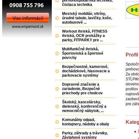
poľnohospodárska technika,
čistiaca technika
Mestský mobiliár, vitríny,
úradné tabule, lavičky, koše,
autobusové ...
Workout ihriská, FITNESS
ihriská, OCR prekážky a
parky, FITPARKY pre ...
Multifunkčné ihriská,
Športoviská a športové
Profil
povrchy
Spoločn
Bezpečnostné, kamerové,
prehovo
dochádzkové, hlasovacie a
Za obd
parkovacie systémy
STĹPIKO
slovens
Dopravné značenie a
zariadenie, Bezpečné
profilo
priechody pre chodcov
najnovš
zaoberá
Školský, kancelársky,
pre záhr
dielenský, konferenčný a
nemocničný nábytok, ...
Komunálny odpad,
Kateg
kontajnery, nádoby a obaly
Parky, záhrady a trávniky,
Závlahové systémy