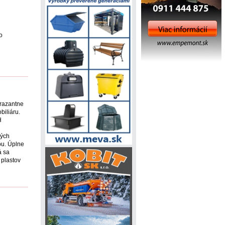
o
 razantne
biliáru.
H
ných
bu. Úplne
á sa
 plastov