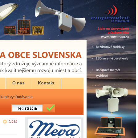
O nás
Kontakt
írené vyhľadávanie
Späť