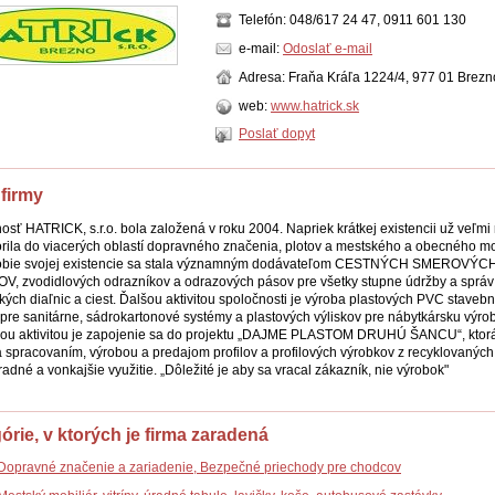
Telefón: 048/617 24 47, 0911 601 130
e-mail:
Odoslať e-mail
Adresa: Fraňa Kráľa 1224/4, 977 01 Brezn
web:
www.hatrick.sk
Poslať dopyt
 firmy
osť HATRICK, s.r.o. bola založená v roku 2004. Napriek krátkej existencii už veľmi
rila do viacerých oblastí dopravného značenia, plotov a mestského a obecného mo
obie svojej existencie sa stala významným dodávateľom CESTNÝCH SMEROVÝC
V, zvodidlových odrazníkov a odrazových pásov pre všetky stupne údržby a správ
kých diaľnic a ciest. Ďalšou aktivitou spoločnosti je výroba plastových PVC staveb
v pre sanitárne, sádrokartonové systémy a plastových výliskov pre nábytkársku výro
ou aktivitou je zapojenie sa do projektu „DAJME PLASTOM DRUHÚ ŠANCU“, ktor
 spracovaním, výrobou a predajom profilov a profilových výrobkov z recyklovaných
adné a vonkajšie využitie. „Dôležité je aby sa vracal zákazník, nie výrobok"
órie, v ktorých je firma zaradená
Dopravné značenie a zariadenie, Bezpečné priechody pre chodcov