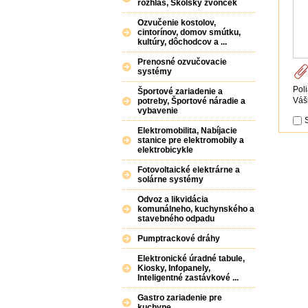
rozhlas, Školský zvonček
Ozvučenie kostolov,
cintorínov, domov smútku,
kultúry, dôchodcov a ...
Prenosné ozvučovacie
systémy
Pol
Športové zariadenie a
Váš
potreby, Športové náradie a
vybavenie
Elektromobilita, Nabíjacie
stanice pre elektromobily a
elektrobicykle
Fotovoltaické elektrárne a
solárne systémy
Odvoz a likvidácia
komunálneho, kuchynského a
stavebného odpadu
Pumptrackové dráhy
Elektronické úradné tabule,
Kiosky, Infopanely,
Inteligentné zastávkové ...
Gastro zariadenie pre
kuchyne