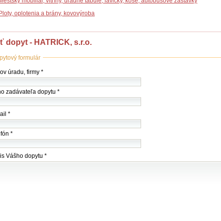
Mestský mobiliár, vitríny, úradné tabule, lavičky, koše, autobusové zastávky
Ploty, oplotenia a brány, kovovýroba
ť dopyt - HATRICK, s.r.o.
pytový formulár
ov
v úradu, firmy *
my
o zadávateľa dopytu *
du)
il *
fón *
is Vášho dopytu *