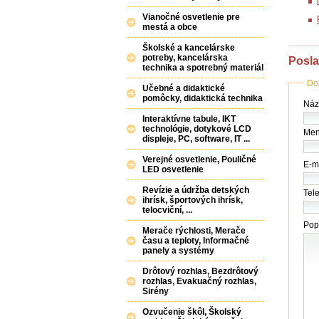
Vianočné osvetlenie pre
mestá a obce
Školské a kancelárske
potreby, kancelárska
Posla
technika a spotrebný materiál
Do
Učebné a didaktické
pomôcky, didaktická technika
Náz
Názo
(fir
Interaktívne tabule, IKT
/
technológie, dotykové LCD
Men
úra
displeje, PC, software, IT ...
*
Verejné osvetlenie, Pouličné
E-ma
LED osvetlenie
Revízie a údržba detských
Tele
ihrísk, športových ihrísk,
telocviční, ...
Pop
Merače rýchlosti, Merače
času a teploty, Informačné
panely a systémy
Drôtový rozhlas, Bezdrôtový
rozhlas, Evakuačný rozhlas,
Sirény
Ozvučenie škôl, Školský