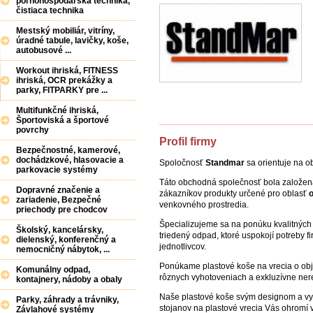
poľnohospodárska technika,
čistiaca technika
Mestský mobiliár, vitríny,
úradné tabule, lavičky, koše,
autobusové ...
Workout ihriská, FITNESS
ihriská, OCR prekážky a
parky, FITPARKY pre ...
Multifunkčné ihriská,
Športoviská a športové
povrchy
Profil firmy
Bezpečnostné, kamerové,
dochádzkové, hlasovacie a
Spoločnosť
Standmar
sa orientuje na o
parkovacie systémy
Táto obchodná společnosť bola založená
Dopravné značenie a
zákazníkov produkty určené pro oblasť
zariadenie, Bezpečné
venkovného prostredia.
priechody pre chodcov
Špecializujeme sa na ponúku kvalitnýc
Školský, kancelársky,
triedený odpad, ktoré uspokojí potreby fir
dielenský, konferenčný a
jednotlivcov.
nemocničný nábytok, ...
Ponúkame plastové koše na vrecia o obje
Komunálny odpad,
rôznych vyhotoveniach a exkluzívne ner
kontajnery, nádoby a obaly
Naše plastové koše svým designom a vy
Parky, záhrady a trávniky,
stojanov na plastové vrecia Vás ohromí
Závlahové systémy