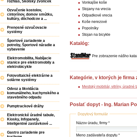
rozhlas, Školský zvonček
Vonkajšie koše
Stojany na vrecia
Ozvučenie kostolov,
cintorínov, domov smútku,
Odpadkové vrecia
kultúry, dôchodcov a ...
Koše nerezové
Prenosné ozvučovacie
Popolníky
systémy
Stojan na bicykle
Športové zariadenie a
Katalóg:
potreby, Športové náradie a
vybavenie
Pre zobrazenie nášho katal
Elektromobilita, Nabíjacie
stanice pre elektromobily a
elektrobicykle
Fotovoltaické elektrárne a
Kategórie, v ktorých je firma
solárne systémy
Mestský mobiliár, vitríny, úradné
Odvoz a likvidácia
komunálneho, kuchynského a
stavebného odpadu
Poslať dopyt - Ing. Marian P
Pumptrackové dráhy
Dopytový formulár
Elektronické úradné tabule,
Kiosky, Infopanely,
Názov
Názov úradu, firmy *
Inteligentné zastávkové ...
(firmy
/
Gastro zariadenie pre
Meno zadávateľa dopytu *
úradu)
kuchyne