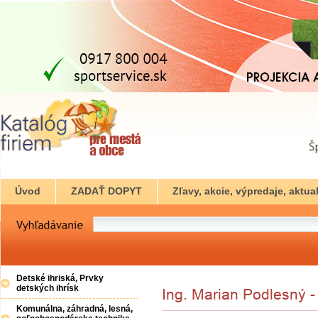
Úvod
ZADAŤ DOPYT
Zľavy, akcie, výpredaje, aktual
Detské ihriská, Prvky
detských ihrísk
Komunálna, záhradná, lesná,