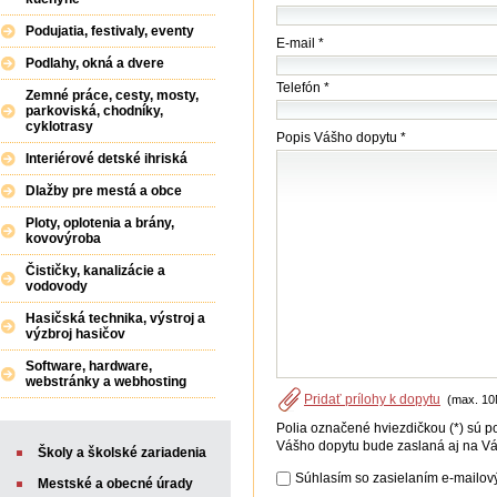
*
Podujatia, festivaly, eventy
E-mail *
Podlahy, okná a dvere
Telefón *
Zemné práce, cesty, mosty,
parkoviská, chodníky,
cyklotrasy
Popis Vášho dopytu *
Interiérové detské ihriská
Dlažby pre mestá a obce
Ploty, oplotenia a brány,
kovovýroba
Čističky, kanalizácie a
vodovody
Hasičská technika, výstroj a
výzbroj hasičov
Software, hardware,
webstránky a webhosting
Pridať prílohy k dopytu
(max. 10
Polia označené hviezdičkou (*) sú p
Vášho dopytu bude zaslaná aj na Vá
Školy a školské zariadenia
Súhlasím so zasielaním e-mailový
Mestské a obecné úrady