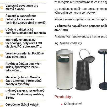
zasa zvýšia reprezentativnosť Vášho obj
Vianočné osvetlenie pre
Do budúcna je naším cieľom sortiment dá
mestá a obce
výhodným pomerem cena/výkon.
Školské a kancelárske
Postupom rozširujeme sortiment i o spot
potreby, kancelárska
technika a spotrebný materiál
V záujme čo najväčšieho pohodlia naš
Učebné a didaktické
ZDARMA!
pomôcky, didaktická technika
Prajeme Vám spokojenosť s našimi prod
Interaktívne tabule, IKT
Ing. Marian Podlesný
technológie, dotykové LCD
displeje, PC, software, IT ...
Verejné osvetlenie, Pouličné
LED osvetlenie
Revízie a údržba detských
ihrísk, športových ihrísk,
telocviční, ...
Merače rýchlosti, Merače
času a teploty, Informačné
panely a systémy
Drôtový rozhlas, Bezdrôtový
rozhlas, Evakuačný rozhlas,
Produkty:
Sirény
Koše plastové
Ozvučenie škôl, Školský