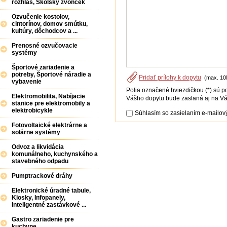
rozhlas, Školský zvonček
Ozvučenie kostolov,
cintorínov, domov smútku,
kultúry, dôchodcov a ...
Prenosné ozvučovacie
systémy
Športové zariadenie a
potreby, Športové náradie a
Pridať prílohy k dopytu
(max. 10
vybavenie
Polia označené hviezdičkou (*) sú p
Elektromobilita, Nabíjacie
Vášho dopytu bude zaslaná aj na Vá
stanice pre elektromobily a
elektrobicykle
Súhlasím so zasielaním e-mailový
Fotovoltaické elektrárne a
solárne systémy
Odvoz a likvidácia
komunálneho, kuchynského a
stavebného odpadu
Pumptrackové dráhy
Elektronické úradné tabule,
Kiosky, Infopanely,
Inteligentné zastávkové ...
Gastro zariadenie pre
kuchyne