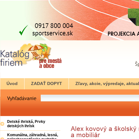
Úvod
ZADAŤ DOPYT
Zľavy, akcie, výpredaje, aktual
Detské ihriská, Prvky
detských ihrísk
Komunálna, záhradná, lesná,