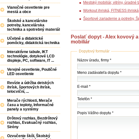
Mestský mobiliár, vitríny, úradné
Vianočné osvetlenie pre
Workout ihriská, FITNESS ihrisk
mestá a obce
Športové zariadenie a potreby, 
Školské a kancelárske
potreby, kancelárska
technika a spotrebný materiál
Poslať dopyt - Alex kovový a 
Učebné a didaktické
mobiliár
pomôcky, didaktická technika
Dopytový formulár
Interaktívne tabule, IKT
technológie, dotykové LCD
Názov
Názov úradu, firmy *
displeje, PC, software, IT ...
(firmy
/
Verejné osvetlenie, Pouličné
Meno zadávateľa dopytu *
LED osvetlenie
úradu)
*
Revízie a údržba detských
E-mail *
ihrísk, športových ihrísk,
telocviční, ...
Telefón *
Merače rýchlosti, Merače
času a teploty, Informačné
panely a systémy
Popis Vášho dopytu *
Drôtový rozhlas, Bezdrôtový
rozhlas, Evakuačný rozhlas,
Sirény
Ozvučenie škôl, Školský