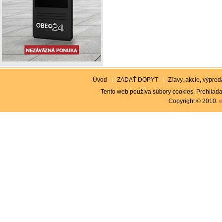
Úvod
ZADAŤ DOPYT
Zľavy, akcie, výpreda
Tento web používa súbory cookies. Prehliada
Copyright © 2010.
w