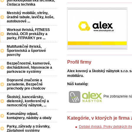
poľnohospodárska technika,
čistiaca technika
Mestský mobiliár, vitríny,
úradné tabule, lavičky, koše,
autobusové ...
Workout ihriská, FITNESS
ihriská, OCR prekážky a
parky, FITPARKY pre ...
Multifunkčné ihriská,
Športoviská a športové
povrchy
Profil firmy
Bezpečnostné, kamerové,
dochádzkové, hlasovacie a
Alex kovový a školský nábytok s.r.o.
parkovacie systémy
mobiliáru.
Dopravné značenie a
Náš katalóg:
zariadenie, Bezpečné
priechody pre chodcov
Pre zobrazenie ná
Školský, kancelársky,
dielenský, konferenčný a
nemocničný nábytok, ...
Komunálny odpad,
Kategórie, v ktorých je firma
kontajnery, nádoby a obaly
Parky, záhrady a trávniky,
Detské ihriská, Prvky detských ih
Závlahové systémy