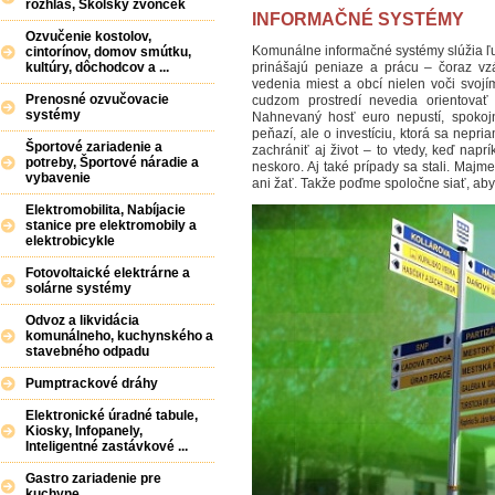
rozhlas, Školský zvonček
INFORMAČNÉ SYSTÉMY
Ozvučenie kostolov,
Komunálne informačné systémy slúžia ľuďo
cintorínov, domov smútku,
kultúry, dôchodcov a ...
prinášajú peniaze a prácu – čoraz vzá
vedenia miest a obcí nielen voči svoj
Prenosné ozvučovacie
cudzom prostredí nevedia orientova
systémy
Nahnevaný hosť euro nepustí, spokojn
peňazí, ale o investíciu, ktorá sa nepr
Športové zariadenie a
zachrániť aj život – to vtedy, keď naprí
potreby, Športové náradie a
neskoro. Aj také prípady sa stali. Majm
vybavenie
ani žať. Takže poďme spoločne siať, aby 
Elektromobilita, Nabíjacie
stanice pre elektromobily a
elektrobicykle
Fotovoltaické elektrárne a
solárne systémy
Odvoz a likvidácia
komunálneho, kuchynského a
stavebného odpadu
Pumptrackové dráhy
Elektronické úradné tabule,
Kiosky, Infopanely,
Inteligentné zastávkové ...
Gastro zariadenie pre
kuchyne