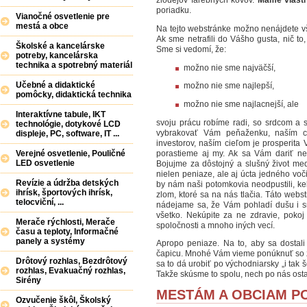
poriadku.
Vianočné osvetlenie pre
mestá a obce
Na tejto webstránke možno nenájdete vš
Ak sme netrafili do Vášho gusta, nič to
Školské a kancelárske
Sme si vedomí, že:
potreby, kancelárska
technika a spotrebný materiál
možno nie sme najväčší,
Učebné a didaktické
možno nie sme najlepší,
pomôcky, didaktická technika
možno nie sme najlacnejší, ale
Interaktívne tabule, IKT
svoju prácu robíme radi, so srdcom a 
technológie, dotykové LCD
vybrakovať Vám peňaženku, naším ci
displeje, PC, software, IT ...
investorov, naším cieľom je prosperita 
porastieme aj my. Ak sa Vám dariť ne
Verejné osvetlenie, Pouličné
LED osvetlenie
Bojujme za dôstojný a slušný život medz
nielen peniaze, ale aj úcta jedného voč
Revízie a údržba detských
by nám naši potomkovia neodpustili, keb
ihrísk, športových ihrísk,
zlom, ktoré sa na nás tlačia. Táto webs
telocviční, ...
nádejame sa, že Vám pohladí dušu i srd
všetko. Nekúpite za ne zdravie, pokoj 
Merače rýchlosti, Merače
spoločnosti a mnoho iných vecí.
času a teploty, Informačné
panely a systémy
Apropo peniaze. Na to, aby sa dostal
čapicu. Mnohé Vám vieme ponúknuť so z
Drôtový rozhlas, Bezdrôtový
sa to dá urobiť po východniarsky „i tak š
rozhlas, Evakuačný rozhlas,
Takže skúsme to spolu, nech po nás ostane
Sirény
MESTÁM A OBCIAM P
Ozvučenie škôl, Školský