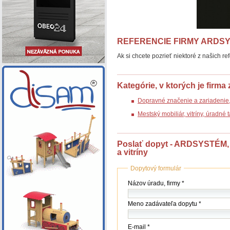
REFERENCIE FIRMY ARDSYS
Ak si chcete pozrieť niektoré z našich re
Kategórie, v ktorých je firma
Dopravné značenie a zariadenie
Mestský mobiliár, vitríny, úradné
Poslať dopyt - ARDSYSTÉM, s
a vitríny
Dopytový formulár
Názov
Názov úradu, firmy *
(firmy
/
Meno zadávateľa dopytu *
úradu)
*
E-mail *