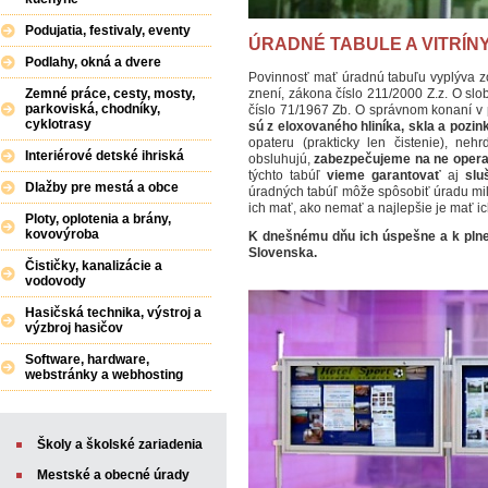
Podujatia, festivaly, eventy
ÚRADNÉ TABULE A VITRÍN
Podlahy, okná a dvere
Povinnosť mať úradnú tabuľu vyplýva z
znení, zákona číslo 211/2000 Z.z. O sl
Zemné práce, cesty, mosty,
parkoviská, chodníky,
číslo 71/1967 Zb. O správnom konaní v 
cyklotrasy
sú z eloxovaného hliníka, skla a pozi
opateru (prakticky len čistenie), neh
Interiérové detské ihriská
obsluhujú,
zabezpečujeme na ne operat
týchto tabúľ
vieme garantovať
aj
slu
Dlažby pre mestá a obce
úradných tabúľ môže spôsobiť úradu mili
ich mať, ako nemať a najlepšie je mať ic
Ploty, oplotenia a brány,
kovovýroba
K dnešnému dňu ich úspešne a k plnej
Slovenska.
Čističky, kanalizácie a
vodovody
Hasičská technika, výstroj a
výzbroj hasičov
Software, hardware,
webstránky a webhosting
Školy a školské zariadenia
Mestské a obecné úrady