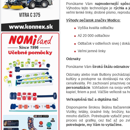
Ponúkame Vám
najmodernejší spôs
Výhodou tejto technológie je
rýchla a 
veľmi tenké linky, drobné písmo, reprodu
Výhody pečiatok značky Modico:
Vyššia kvalita odtlačku
Až 20 000 odtlačkov
Odtlačok v odtieňoch sivej ( doká
Veľmi jemné linky
Odznaky
Ponúkame Vám
širokú škálu odznakov 
Odznaky alebo inak Buttony pochádzajú
kultúry a postupne sa dostávajú na výs
cena/kvalita. Pri zachovaní priaznivej c
personalizácie
. Vzhľadom na svoju veľ
kapiel, firiem a pod. Väčšie veľkosti sa 
Veľkoplošná tlač a digitálna tlač
Disponujeme širokou škálou tlačiarens
Vizitky, letáky, úradné listy, brožúry, 
mnoho ďalších. Potrebujete vytlačiť pre
proces od grafiky, cez tlač až po z
potrebujete, my Vám to vytlačíme.