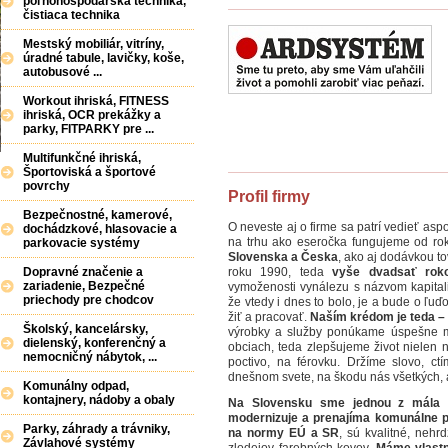
poľnohospodárska technika,
čistiaca technika
Mestský mobiliár, vitríny,
úradné tabule, lavičky, koše,
autobusové ...
Workout ihriská, FITNESS
ihriská, OCR prekážky a
parky, FITPARKY pre ...
Multifunkčné ihriská,
Športoviská a športové
povrchy
Profil firmy
Bezpečnostné, kamerové,
O neveste aj o firme sa patrí vedieť a
dochádzkové, hlasovacie a
na trhu ako eseročka fungujeme od ro
parkovacie systémy
Slovenska a Česka
, ako aj dodávkou t
roku 1990, teda
vyše dvadsať rok
Dopravné značenie a
zariadenie, Bezpečné
vymoženosti vynálezu s názvom kapital
priechody pre chodcov
že vtedy i dnes to bolo, je a bude o ľuď
žiť a pracovať.
Naším krédom je teda – "
Školský, kancelársky,
výrobky a služby ponúkame úspešne m
dielenský, konferenčný a
obciach, teda zlepšujeme život nielen 
nemocničný nábytok, ...
poctivo, na férovku. Držíme slovo, ct
dnešnom svete, na škodu nás všetkých, 
Komunálny odpad,
kontajnery, nádoby a obaly
Na Slovensku sme jednou z mála fir
modernizuje a prenajíma komunálne p
Parky, záhrady a trávniky,
na normy EÚ a SR
, sú kvalitné, neh
Závlahové systémy
zlodejov farebných kovov.
Máme vlastn