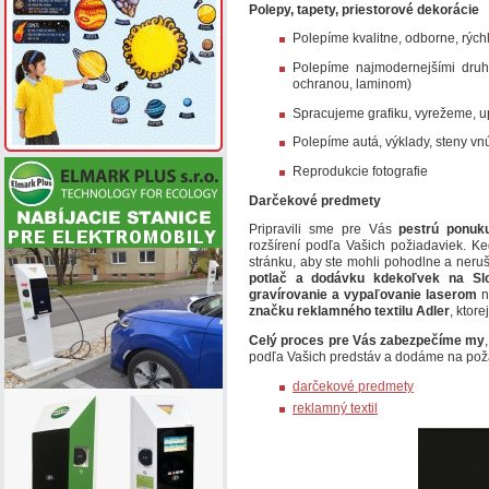
Polepy, tapety, priestorové dekorácie
Polepíme kvalitne, odborne, rých
Polepíme najmodernejšími druhm
ochranou, laminom)
Spracujeme grafiku, vyrežeme, u
Polepíme autá, výklady, steny vn
Reprodukcie fotografie
Darčekové predmety
Pripravili sme pre Vás
pestrú ponu
rozšírení podľa Vašich požiadaviek. K
stránku, aby ste mohli pohodlne a neru
potlač a dodávku kdekoľvek na Sl
gravírovanie a vypaľovanie laserom
n
značku reklamného textilu Adler
, ktore
Celý proces pre Vás zabezpečíme my
podľa Vašich predstáv a dodáme na po
darčekové predmety
reklamný textil