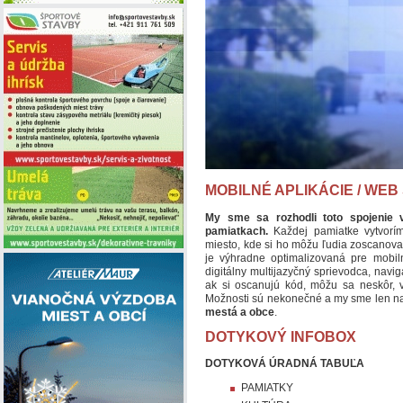
MOBILNÉ APLIKÁCIE / WEB
My sme sa rozhodli toto spojenie v
pamiatkach.
Každej pamiatke vytvorím
miesto, kde si ho môžu ľudia zoscanova
je výhradne optimalizovaná pre mobil
digitálny multijazyčný sprievodca, nav
ak si oscanujú kód, môžu sa neskôr, v 
Možnosti sú nekonečné a my sme len na 
mestá a obce
.
DOTYKOVÝ INFOBOX
DOTYKOVÁ ÚRADNÁ TABUĽA
PAMIATKY