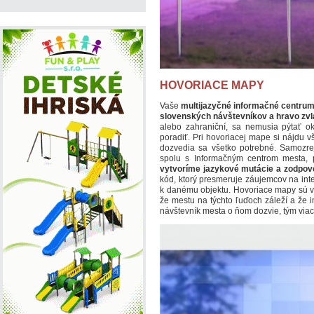
HOVORIACE MAPY
Vaše
multijazyčné informačné centru
slovenských návštevníkov a hravo zvl
alebo zahraniční, sa nemusia pýtať ok
poradiť. Pri hovoriacej mape si nájdu v
dozvedia sa všetko potrebné. Samozr
spolu s Informačným centrom mesta, 
vytvoríme jazykové mutácie a zodpov
kód, ktorý presmeruje záujemcov na inte
k danému objektu. Hovoriace mapy sú v
že mestu na týchto ľuďoch záleží a že im 
návštevník mesta o ňom dozvie, tým viac