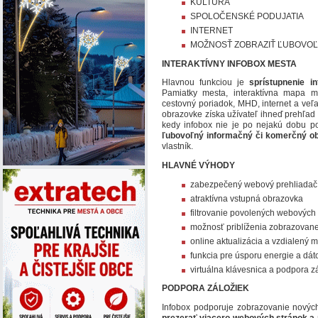
KULTÚRA
SPOLOČENSKÉ PODUJATIA
INTERNET
MOŽNOSŤ ZOBRAZIŤ ĽUBOVO
INTERAKTÍVNY INFOBOX MESTA
Hlavnou funkciou je
sprístupnenie i
Pamiatky mesta, interaktívna mapa me
cestovný poriadok, MHD, internet a veľa ď
obrazovke získa užívateľ ihneď prehľad 
kedy infobox nie je po nejakú dobu po
ľubovoľný informačný či komerčný obsa
vlastník.
HLAVNÉ VÝHODY
zabezpečený webový prehliadač
atraktívna vstupná obrazovka
filtrovanie povolených webových s
možnosť priblíženia zobrazovane
online aktualizácia a vzdialený m
funkcia pre úsporu energie a dát
virtuálna klávesnica a podpora z
PODPORA ZÁLOŽIEK
Infobox podporuje zobrazovanie nových
prezerať viacero webových stránok a 