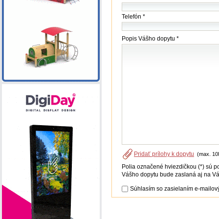
Telefón *
Popis Vášho dopytu *
Pridať prílohy k dopytu
(max. 10
Polia označené hviezdičkou (*) sú p
Vášho dopytu bude zaslaná aj na Vá
Súhlasím so zasielaním e-mailový