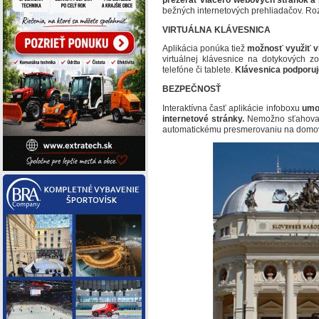
bežných internetových prehliadačov. Ro
VIRTUÁLNA KLÁVESNICA
Aplikácia ponúka tiež
možnosť využiť vl
virtuálnej klávesnice na dotykových
telefóne či tablete.
Klávesnica podporuj
BEZPEČNOSŤ
Interaktívna časť aplikácie infoboxu
umož
internetové stránky.
Nemožno sťahovať 
automatickému presmerovaniu na domov