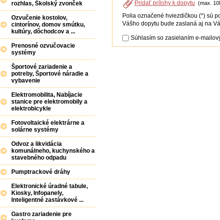
Pridať prílohy k dopytu
(max. 10
rozhlas, Školský zvonček
Polia označené hviezdičkou (*) sú p
Ozvučenie kostolov,
Vášho dopytu bude zaslaná aj na Vá
cintorínov, domov smútku,
kultúry, dôchodcov a ...
Súhlasím so zasielaním e-mailový
Prenosné ozvučovacie
systémy
Športové zariadenie a
potreby, Športové náradie a
vybavenie
Elektromobilita, Nabíjacie
stanice pre elektromobily a
elektrobicykle
Fotovoltaické elektrárne a
solárne systémy
Odvoz a likvidácia
komunálneho, kuchynského a
stavebného odpadu
Pumptrackové dráhy
Elektronické úradné tabule,
Kiosky, Infopanely,
Inteligentné zastávkové ...
Gastro zariadenie pre