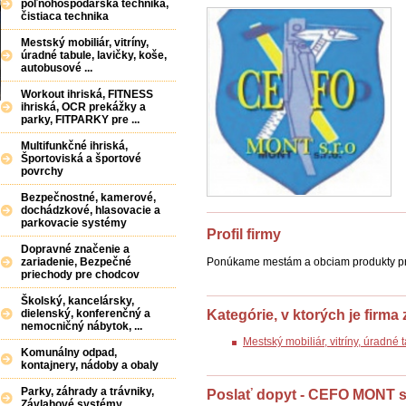
poľnohospodárska technika,
čistiaca technika
Mestský mobiliár, vitríny,
úradné tabule, lavičky, koše,
autobusové ...
Workout ihriská, FITNESS
ihriská, OCR prekážky a
parky, FITPARKY pre ...
Multifunkčné ihriská,
Športoviská a športové
povrchy
Bezpečnostné, kamerové,
dochádzkové, hlasovacie a
parkovacie systémy
Profil firmy
Dopravné značenie a
Ponúkame mestám a obciam produkty pre
zariadenie, Bezpečné
priechody pre chodcov
Školský, kancelársky,
Kategórie, v ktorých je firma
dielenský, konferenčný a
nemocničný nábytok, ...
Mestský mobiliár, vitríny, úradné
Komunálny odpad,
kontajnery, nádoby a obaly
Parky, záhrady a trávniky,
Poslať dopyt - CEFO MONT s.
Závlahové systémy