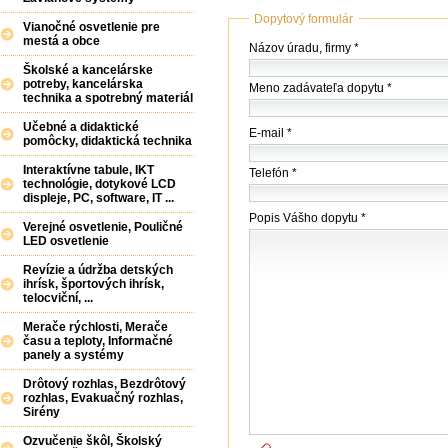
Dopytový formulár
Vianočné osvetlenie pre
mestá a obce
Názov
Názov úradu, firmy *
(firmy
Školské a kancelárske
/
potreby, kancelárska
Meno zadávateľa dopytu *
úradu)
technika a spotrebný materiál
*
Učebné a didaktické
E-mail *
pomôcky, didaktická technika
Interaktívne tabule, IKT
Telefón *
technológie, dotykové LCD
displeje, PC, software, IT ...
Popis Vášho dopytu *
Verejné osvetlenie, Pouličné
LED osvetlenie
Revízie a údržba detských
ihrísk, športových ihrísk,
telocviční, ...
Merače rýchlosti, Merače
času a teploty, Informačné
panely a systémy
Drôtový rozhlas, Bezdrôtový
rozhlas, Evakuačný rozhlas,
Sirény
Ozvučenie škôl, Školský