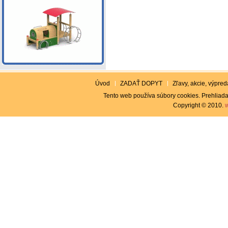
Úvod
ZADAŤ DOPYT
Zľavy, akcie, výpreda
Tento web používa súbory cookies. Prehliada
Copyright © 2010.
w