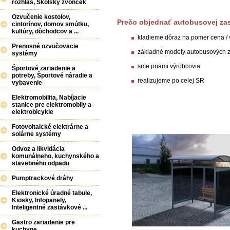
rozhlas, Školský zvonček
Ozvučenie kostolov,
Prečo
objednať
autobusovej
za
cintorínov, domov smútku,
kultúry, dôchodcov a ...
kladieme
dôraz
na
pomer cena
/
Prenosné ozvučovacie
základné modely
autobusových
systémy
sme
priami
výrobcovia
Športové zariadenie a
potreby, Športové náradie a
realizujeme
po celej
SR
vybavenie
Elektromobilita, Nabíjacie
stanice pre elektromobily a
elektrobicykle
Fotovoltaické elektrárne a
solárne systémy
Odvoz a likvidácia
komunálneho, kuchynského a
stavebného odpadu
Pumptrackové dráhy
Elektronické úradné tabule,
Kiosky, Infopanely,
Inteligentné zastávkové ...
Gastro zariadenie pre
kuchyne