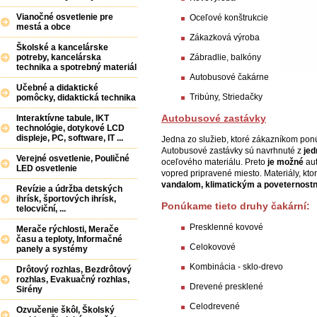
Vianočné osvetlenie pre
O
ceľové
konštrukcie
mestá a obce
Z
ákazková výroba
Školské a kancelárske
Z
ábradlie
, balkóny
potreby, kancelárska
technika a spotrebný materiál
A
utobusové
čakárne
Učebné a didaktické
Tribúny
,
Striedačky
pomôcky, didaktická technika
A
utobusové zastávky
Interaktívne tabule, IKT
technológie, dotykové LCD
displeje, PC, software, IT ...
Jedna zo
služieb
,
ktoré zákazníkom
pon
Autobusové
zastávky
sú navrhnuté
z
jed
Verejné osvetlenie, Pouličné
oceľového
materiálu
.
Preto
je možné
au
LED osvetlenie
vopred
pripravené miesto
.
Materiály
,
kto
vandalom
,
klimatickým
a
poveternost
Revízie a údržba detských
ihrísk, športových ihrísk,
Ponúkame
tieto druhy
čakární
:
telocviční, ...
P
resklenné
kovové
Merače rýchlosti, Merače
času a teploty, Informačné
C
elokovové
panely a systémy
Kombinácia
-
sklo
-
drevo
Drôtový rozhlas, Bezdrôtový
rozhlas, Evakuačný rozhlas,
Drevené
presklené
Sirény
C
elodrevené
Ozvučenie škôl, Školský