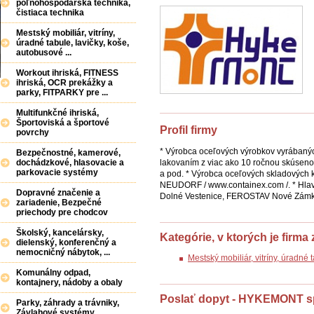
poľnohospodárska technika,
čistiaca technika
Mestský mobiliár, vitríny,
úradné tabule, lavičky, koše,
autobusové ...
Workout ihriská, FITNESS
ihriská, OCR prekážky a
parky, FITPARKY pre ...
Multifunkčné ihriská,
Športoviská a športové
Profil firmy
povrchy
* Výrobca oceľových výrobkov vyrábaný
Bezpečnostné, kamerové,
lakovaním z viac ako 10 ročnou skúsenos
dochádzkové, hlasovacie a
parkovacie systémy
a pod. * Výrobca oceľových skladový
NEUDORF / www.containex.com /. * Hl
Dopravné značenie a
Dolné Vestenice, FEROSTAV Nové Zámky
zariadenie, Bezpečné
priechody pre chodcov
Školský, kancelársky,
Kategórie, v ktorých je firma
dielenský, konferenčný a
nemocničný nábytok, ...
Mestský mobiliár, vitríny, úradné
Komunálny odpad,
kontajnery, nádoby a obaly
Poslať dopyt - HYKEMONT spo
Parky, záhrady a trávniky,
Závlahové systémy