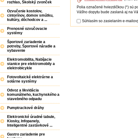
rozhlas, Školský zvonček
Polia označené hviezdičkou (*) sú p
Ozvučenie kostolov,
Vášho dopytu bude zaslaná aj na Vá
cintorínov, domov smútku,
kultúry, dôchodcov a ...
Súhlasím so zasielaním e-mailový
Prenosné ozvučovacie
systémy
Športové zariadenie a
potreby, Športové náradie a
vybavenie
Elektromobilita, Nabíjacie
stanice pre elektromobily a
elektrobicykle
Fotovoltaické elektrárne a
solárne systémy
Odvoz a likvidácia
komunálneho, kuchynského a
stavebného odpadu
Pumptrackové dráhy
Elektronické úradné tabule,
Kiosky, Infopanely,
Inteligentné zastávkové ...
Gastro zariadenie pre