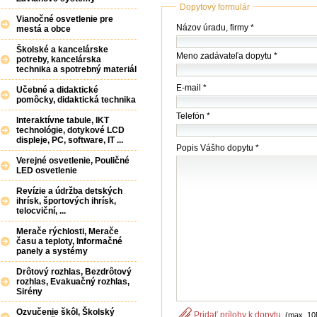
Dopytový formulár
Vianočné osvetlenie pre
Názov
Názov úradu, firmy *
mestá a obce
(firmy
/
Školské a kancelárske
Meno zadávateľa dopytu *
úradu)
potreby, kancelárska
technika a spotrebný materiál
*
E-mail *
Učebné a didaktické
pomôcky, didaktická technika
Telefón *
Interaktívne tabule, IKT
technológie, dotykové LCD
displeje, PC, software, IT ...
Popis Vášho dopytu *
Verejné osvetlenie, Pouličné
LED osvetlenie
Revízie a údržba detských
ihrísk, športových ihrísk,
telocviční, ...
Merače rýchlosti, Merače
času a teploty, Informačné
panely a systémy
Drôtový rozhlas, Bezdrôtový
rozhlas, Evakuačný rozhlas,
Sirény
Ozvučenie škôl, Školský
Pridať prílohy k dopytu
(max. 10