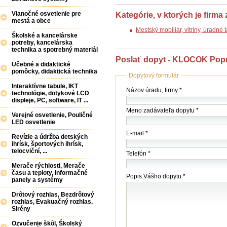
Vianočné osvetlenie pre
Kategórie, v ktorých je firma
mestá a obce
Mestský mobiliár, vitríny, úradné
Školské a kancelárske
potreby, kancelárska
technika a spotrebný materiál
Poslať dopyt - KLOCOK Popra
Učebné a didaktické
pomôcky, didaktická technika
Dopytový formulár
Interaktívne tabule, IKT
Názov
Názov úradu, firmy *
technológie, dotykové LCD
(firmy
displeje, PC, software, IT ...
/
Meno zadávateľa dopytu *
úradu)
Verejné osvetlenie, Pouličné
*
LED osvetlenie
E-mail *
Revízie a údržba detských
ihrísk, športových ihrísk,
telocviční, ...
Telefón *
Merače rýchlosti, Merače
času a teploty, Informačné
Popis Vášho dopytu *
panely a systémy
Drôtový rozhlas, Bezdrôtový
rozhlas, Evakuačný rozhlas,
Sirény
Ozvučenie škôl, Školský