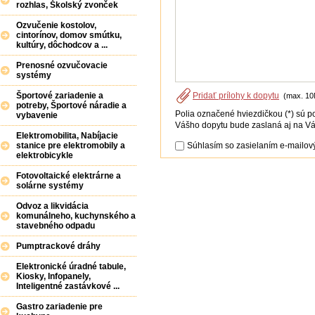
rozhlas, Školský zvonček
Ozvučenie kostolov,
cintorínov, domov smútku,
kultúry, dôchodcov a ...
Prenosné ozvučovacie
systémy
Pridať prílohy k dopytu
Športové zariadenie a
(max. 10
potreby, Športové náradie a
Polia označené hviezdičkou (*) sú p
vybavenie
Vášho dopytu bude zaslaná aj na Vá
Elektromobilita, Nabíjacie
Súhlasím so zasielaním e-mailový
stanice pre elektromobily a
elektrobicykle
Fotovoltaické elektrárne a
solárne systémy
Odvoz a likvidácia
komunálneho, kuchynského a
stavebného odpadu
Pumptrackové dráhy
Elektronické úradné tabule,
Kiosky, Infopanely,
Inteligentné zastávkové ...
Gastro zariadenie pre