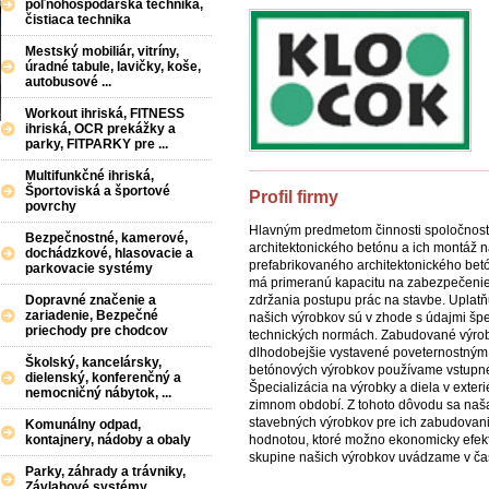
poľnohospodárska technika,
čistiaca technika
Mestský mobiliár, vitríny,
úradné tabule, lavičky, koše,
autobusové ...
Workout ihriská, FITNESS
ihriská, OCR prekážky a
parky, FITPARKY pre ...
Multifunkčné ihriská,
Športoviská a športové
Profil firmy
povrchy
Hlavným predmetom činnosti spoločnosti
Bezpečnostné, kamerové,
architektonického betónu a ich montáž na
dochádzkové, hlasovacie a
prefabrikovaného architektonického bet
parkovacie systémy
má primeranú kapacitu na zabezpečenie k
zdržania postupu prác na stavbe. Uplatň
Dopravné značenie a
zariadenie, Bezpečné
našich výrobkov sú v zhode s údajmi šp
priechody pre chodcov
technických normách. Zabudované výrobk
dlhodobejšie vystavené poveternostným 
Školský, kancelársky,
betónových výrobkov používame vstupné 
dielenský, konferenčný a
Špecializácia na výrobky a diela v exter
nemocničný nábytok, ...
zimnom období. Z tohoto dôvodu sa naš
stavebných výrobkov pre ich zabudovanie
Komunálny odpad,
hodnotou, ktoré možno ekonomicky efektí
kontajnery, nádoby a obaly
skupine našich výrobkov uvádzame v čas
Parky, záhrady a trávniky,
Závlahové systémy