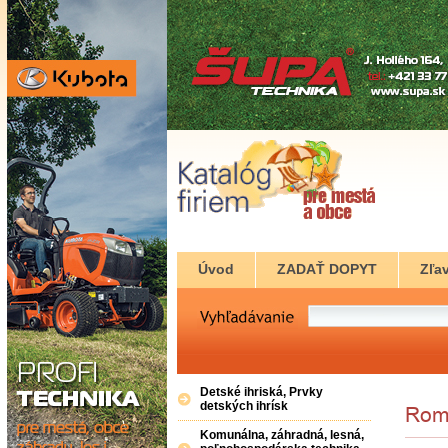
Úvod
ZADAŤ DOPYT
Zľav
Detské ihriská, Prvky
detských ihrísk
Komunálna, záhradná, lesná,