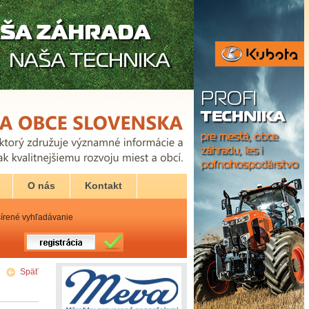
O nás
Kontakt
írené vyhľadávanie
Späť