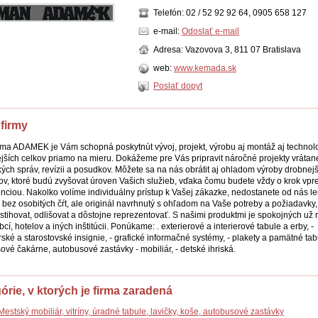
Telefón: 02 / 52 92 92 64, 0905 658 127
e-mail:
Odoslať e-mail
Adresa: Vazovova 3, 811 07 Bratislava
web:
www.kemada.sk
Poslať dopyt
 firmy
rma ADAMEK je Vám schopná poskytnút vývoj, projekt, výrobu aj montáž aj technol
jších celkov priamo na mieru. Dokážeme pre Vás pripravit náročné projekty vrátan
kých správ, revízii a posudkov. Môžete sa na nás obrátit aj ohladom výroby drobnej
ov, ktoré budú zvyšovat úroven Vašich služieb, vďaka čomu budete vždy o krok vpr
nciou. Nakolko volíme individuálny prístup k Vašej zákazke, nedostanete od nás le
 bez osobitých čŕt, ale originál navrhnutý s ohľadom na Vaše potreby a požiadavky,
stihovat, odlišovat a dôstojne reprezentovať. S našimi produktmi je spokojných už
bcí, hotelov a iných inštitúcii. Ponúkame: . exterierové a interierové tabule a erby, -
ské a starostovské insignie, - grafické informačné systémy, - plakety a pamätné tabu
ové čakárne, autobusové zastávky - mobiliár, - detské ihriská.
órie, v ktorých je firma zaradená
Mestský mobiliár, vitríny, úradné tabule, lavičky, koše, autobusové zastávky