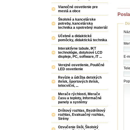
Vianočné osvetlenie pre
mestá a obce
Posl
Školské a kancelárske
Do
potreby, kancelárska
technika a spotrebný materiál
Náz
Názo
(fir
Učebné a didaktické
pomôcky, didaktická technika
/
Men
úra
Interaktívne tabule, IKT
*
technológie, dotykové LCD
E-ma
displeje, PC, software, IT ...
Verejné osvetlenie, Pouličné
Tele
LED osvetlenie
Revízie a údržba detských
Pop
ihrísk, športových ihrísk,
telocviční, ...
Merače rýchlosti, Merače
času a teploty, Informačné
panely a systémy
Drôtový rozhlas, Bezdrôtový
rozhlas, Evakuačný rozhlas,
Sirény
Ozvučenie škôl, Školský