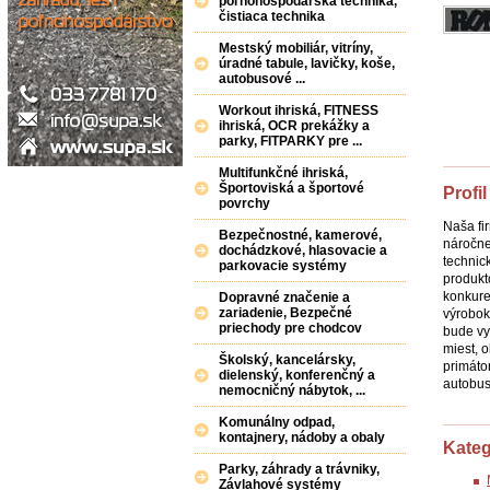
poľnohospodárska technika,
čistiaca technika
Mestský mobiliár, vitríny,
úradné tabule, lavičky, koše,
autobusové ...
Workout ihriská, FITNESS
ihriská, OCR prekážky a
parky, FITPARKY pre ...
Multifunkčné ihriská,
Športoviská a športové
Profil
povrchy
Naša fi
Bezpečnostné, kamerové,
náročne
dochádzkové, hlasovacie a
technic
parkovacie systémy
produkt
konkure
Dopravné značenie a
zariadenie, Bezpečné
výrobok
priechody pre chodcov
bude vy
miest, o
Školský, kancelársky,
primátor
dielenský, konferenčný a
autobus
nemocničný nábytok, ...
Komunálny odpad,
kontajnery, nádoby a obaly
Kateg
Parky, záhrady a trávniky,
Závlahové systémy