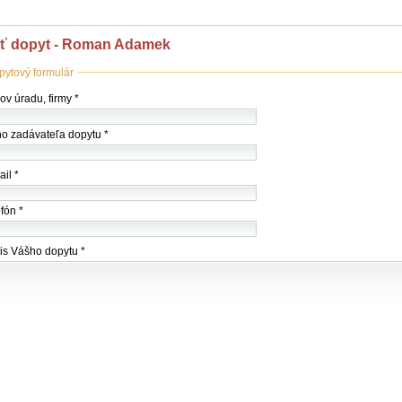
ať dopyt - Roman Adamek
pytový formulár
ov
v úradu, firmy *
my
o zadávateľa dopytu *
du)
il *
fón *
is Vášho dopytu *