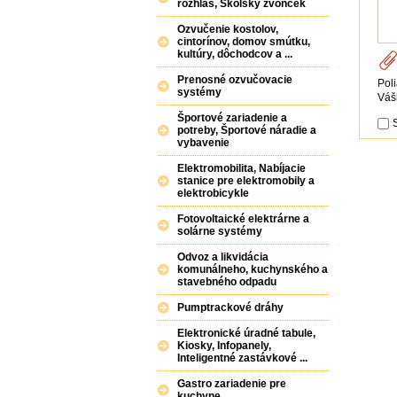
rozhlas, Školský zvonček
Ozvučenie kostolov,
cintorínov, domov smútku,
kultúry, dôchodcov a ...
Prenosné ozvučovacie
Pol
systémy
Váš
Športové zariadenie a
potreby, Športové náradie a
vybavenie
Elektromobilita, Nabíjacie
stanice pre elektromobily a
elektrobicykle
Fotovoltaické elektrárne a
solárne systémy
Odvoz a likvidácia
komunálneho, kuchynského a
stavebného odpadu
Pumptrackové dráhy
Elektronické úradné tabule,
Kiosky, Infopanely,
Inteligentné zastávkové ...
Gastro zariadenie pre
kuchyne