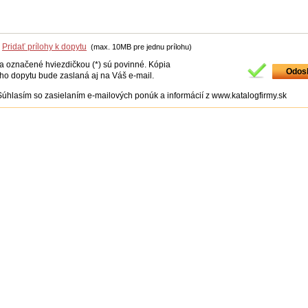
Pridať prílohy k dopytu
(max. 10MB pre jednu prílohu)
ia označené hviezdičkou (*) sú povinné. Kópia
ho dopytu bude zaslaná aj na Váš e-mail.
Súhlasím so zasielaním e-mailových ponúk a informácií z www.katalogfirmy.sk