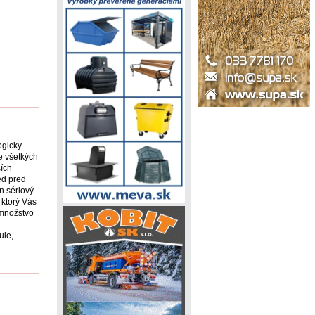
ogicky
e všetkých
ších
ed pred
n sériový
 ktorý Vás
 množstvo
le, -