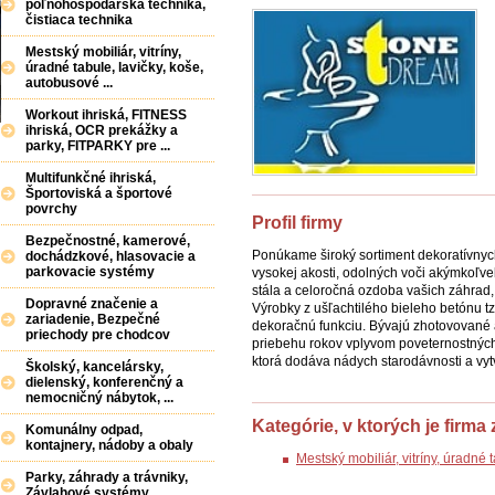
poľnohospodárska technika,
čistiaca technika
Mestský mobiliár, vitríny,
úradné tabule, lavičky, koše,
autobusové ...
Workout ihriská, FITNESS
ihriská, OCR prekážky a
parky, FITPARKY pre ...
Multifunkčné ihriská,
Športoviská a športové
povrchy
Profil firmy
Bezpečnostné, kamerové,
Ponúkame široký sortiment dekoratívnych
dochádzkové, hlasovacie a
parkovacie systémy
vysokej akosti, odolných voči akýmkoľve
stála a celoročná ozdoba vašich záhrad, 
Dopravné značenie a
Výrobky z ušľachtilého bieleho betónu t
zariadenie, Bezpečné
dekoračnú funkciu. Bývajú zhotovované 
priechody pre chodcov
priebehu rokov vplyvom poveternostných
ktorá dodáva nádych starodávnosti a vytv
Školský, kancelársky,
dielenský, konferenčný a
nemocničný nábytok, ...
Kategórie, v ktorých je firma
Komunálny odpad,
kontajnery, nádoby a obaly
Mestský mobiliár, vitríny, úradné
Parky, záhrady a trávniky,
Závlahové systémy