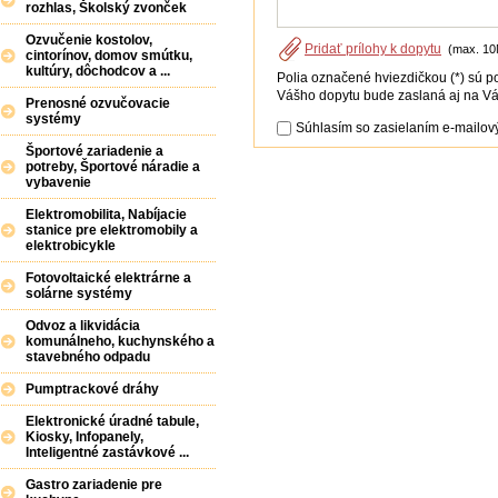
rozhlas, Školský zvonček
Ozvučenie kostolov,
Pridať prílohy k dopytu
(max. 10
cintorínov, domov smútku,
kultúry, dôchodcov a ...
Polia označené hviezdičkou (*) sú p
Vášho dopytu bude zaslaná aj na Vá
Prenosné ozvučovacie
systémy
Súhlasím so zasielaním e-mailový
Športové zariadenie a
potreby, Športové náradie a
vybavenie
Elektromobilita, Nabíjacie
stanice pre elektromobily a
elektrobicykle
Fotovoltaické elektrárne a
solárne systémy
Odvoz a likvidácia
komunálneho, kuchynského a
stavebného odpadu
Pumptrackové dráhy
Elektronické úradné tabule,
Kiosky, Infopanely,
Inteligentné zastávkové ...
Gastro zariadenie pre