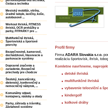
poľnohospodárska technika,
čistiaca technika
Mestský mobiliár, vitríny,
úradné tabule, lavičky, koše,
autobusové ...
Workout ihriská, FITNESS
ihriská, OCR prekážky a
parky, FITPARKY pre ...
Multifunkčné ihriská,
Športoviská a športové
povrchy
Profil firmy
Bezpečnostné, kamerové,
Firma
ADARA Slovakia s.r.o.
pon
dochádzkové, hlasovacie a
realizáciu športovísk, ihrísk, tob
parkovacie systémy
Dopravné značenie a
Komletne navrhneme, naprojekt
zariadenie, Bezpečné
priechody pre chodcov
detské ihriská
Školský, kancelársky,
multifunkčné ihriská
dielenský, konferenčný a
nemocničný nábytok, ...
vybavenie telocviční a šp
Komunálny odpad,
kindergolf
kontajnery, nádoby a obaly
kolkové dráhy
Parky, záhrady a trávniky,
Závlahové systémy