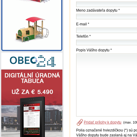
(firmy
/
Meno zadávateľa dopytu *
úradu)
*
E-mail *
Telefón *
Popis Vášho dopytu *
Pridať prílohy k dopytu
(max. 10
Polia označené hviezdičkou (*) sú p
Vášho dopytu bude zaslaná aj na Vá