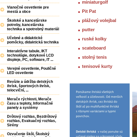
miniaturgolf
Vianočné osvetlenie pre
Pit Pat
mestá a obce
plážový volejbal
Školské a kancelárske
potreby, kancelárska
putter
technika a spotrebný materiál
Učebné a didaktické
ruské kolky
pomôcky, didaktická technika
scateboard
Interaktívne tabule, IKT
technológie, dotykové LCD
stolný tenis
displeje, PC, software, IT ...
tenisové kurty
Verejné osvetlenie, Pouličné
LED osvetlenie
Revízie a údržba detských
ihrísk, športových ihrísk,
telocviční, ...
Merače rýchlosti, Merače
času a teploty, Informačné
panely a systémy
Drôtový rozhlas, Bezdrôtový
rozhlas, Evakuačný rozhlas,
Sirény
Ozvučenie škôl, Školský