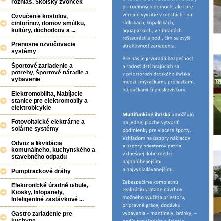
rozhlas, Školský zvonček
Ozvučenie kostolov,
cintorínov, domov smútku,
kultúry, dôchodcov a ...
Prenosné ozvučovacie
systémy
Športové zariadenie a
potreby, Športové náradie a
vybavenie
Elektromobilita, Nabíjacie
stanice pre elektromobily a
elektrobicykle
Fotovoltaické elektrárne a
solárne systémy
Odvoz a likvidácia
komunálneho, kuchynského a
stavebného odpadu
Pumptrackové dráhy
Elektronické úradné tabule,
Kiosky, Infopanely,
Inteligentné zastávkové ...
Gastro zariadenie pre
kuchyne