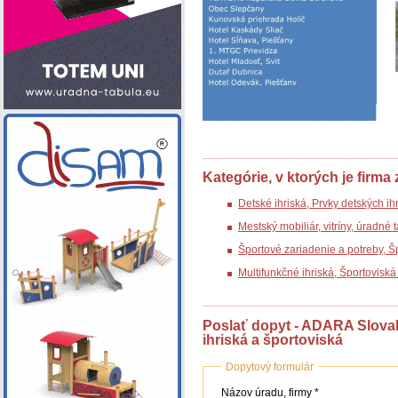
Kategórie, v ktorých je firma
Detské ihriská, Prvky detských ih
Mestský mobiliár, vitríny, úradné
Športové zariadenie a potreby, 
Multifunkčné ihriská, Športovisk
Poslať dopyt - ADARA Slovakia
ihriská a športoviská
Dopytový formulár
Názov
Názov úradu, firmy *