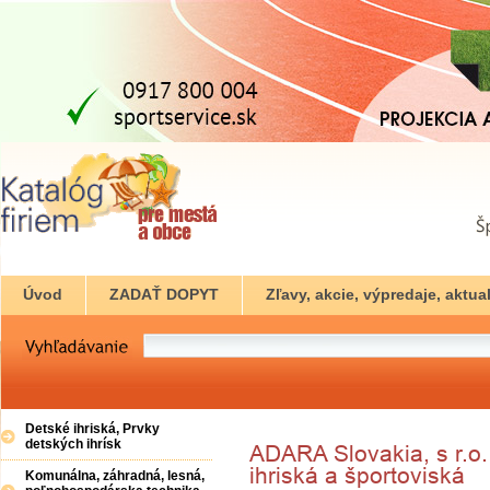
Úvod
ZADAŤ DOPYT
Zľavy, akcie, výpredaje, aktual
Detské ihriská, Prvky
detských ihrísk
Komunálna, záhradná, lesná,