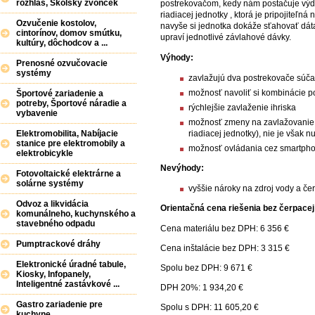
rozhlas, Školský zvonček
postrekovačom, kedy nám postačuje výda
riadiacej jednotky , ktorá je pripojiteľn
Ozvučenie kostolov,
navyše si jednotka dokáže sťahovať dát
cintorínov, domov smútku,
upraví jednotlivé závlahové dávky.
kultúry, dôchodcov a ...
Výhody:
Prenosné ozvučovacie
systémy
zavlažujú dva postrekovače súč
možnosť navoliť si kombinácie p
Športové zariadenie a
potreby, Športové náradie a
rýchlejšie zavlaženie ihriska
vybavenie
možnosť zmeny na zavlažovanie
riadiacej jednotky), nie je však 
Elektromobilita, Nabíjacie
stanice pre elektromobily a
možnosť ovládania cez smartpho
elektrobicykle
Nevýhody:
Fotovoltaické elektrárne a
solárne systémy
vyššie nároky na zdroj vody a če
Odvoz a likvidácia
Orientačná cena riešenia bez čerpacej
komunálneho, kuchynského a
stavebného odpadu
Cena materiálu bez DPH: 6 356 €
Pumptrackové dráhy
Cena inštalácie bez DPH: 3 315 €
Elektronické úradné tabule,
Spolu bez DPH: 9 671 €
Kiosky, Infopanely,
Inteligentné zastávkové ...
DPH 20%: 1 934,20 €
Gastro zariadenie pre
Spolu s DPH: 11 605,20 €
kuchyne