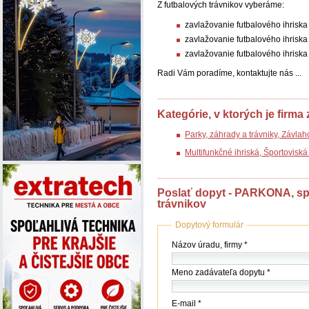
Z futbalových trávnikov vyberáme:
zavlažovanie futbalového ihrisk
zavlažovanie futbalového ihris
zavlažovanie futbalového ihrisk
Radi Vám poradíme, kontaktujte nás ...
Kategórie, v ktorých je firma
Parky, záhrady a trávniky, Závla
Multifunkčné ihriská, Športovisk
Poslať dopyt - PARKONA, spol.
trávnikov
Dopytový formulár
Názov
Názov úradu, firmy *
(firmy
/
Meno zadávateľa dopytu *
úradu)
*
E-mail *