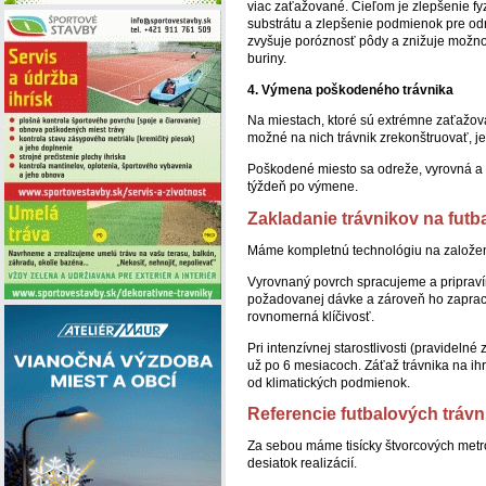
viac zaťažované. Cieľom je zlepšenie fy
substrátu a zlepšenie podmienok pre odn
zvyšuje poróznosť pôdy a znižuje možnos
buriny.
4. Výmena poškodeného trávnika
Na miestach, ktoré sú extrémne zaťažovan
možné na nich trávnik zrekonštruovať, j
Poškodené miesto sa odreže, vyrovná a 
týždeň po výmene.
Zakladanie trávnikov na futb
Máme kompletnú technológiu na založeni
Vyrovnaný povrch spracujeme a pripraví
požadovanej dávke a zároveň ho zaprac
rovnomerná klíčivosť.
Pri intenzívnej starostlivosti (pravideln
už po 6 mesiacoch. Záťaž trávnika na ihr
od klimatických podmienok.
Referencie futbalových trávn
Za sebou máme tisícky štvorcových metro
desiatok realizácií.