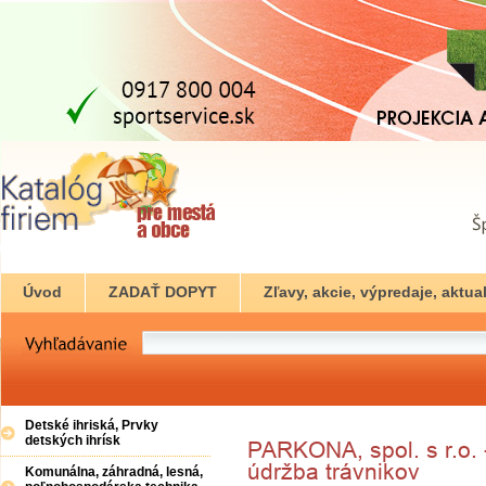
Úvod
ZADAŤ DOPYT
Zľavy, akcie, výpredaje, aktual
Detské ihriská, Prvky
detských ihrísk
Komunálna, záhradná, lesná,