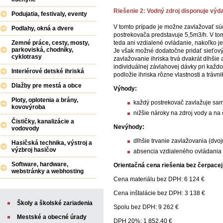
Riešenie 2: Vodný zdroj disponuje vý
Podujatia, festivaly, eventy
V tomto prípade je možne zavlažovať s
Podlahy, okná a dvere
postrekovača predstavuje 5,5m3/h. V tomt
teda ani vzdialené ovládanie, nakoľko je
Zemné práce, cesty, mosty,
parkoviská, chodníky,
Je však možné dodatočne pridať sieťový
cyklotrasy
zavlažovanie ihriska trvá dvakrát dlhš
individuálnej závlahovej dávky pri každ
Interiérové detské ihriská
podložie ihriska rôzne vlastnosti a trávn
Dlažby pre mestá a obce
Výhody:
Ploty, oplotenia a brány,
každý postrekovač zavlažuje sa
kovovýroba
nižšie nároky na zdroj vody a na
Čističky, kanalizácie a
Nevýhody:
vodovody
dlhšie trvanie zavlažovania (dvo
Hasičská technika, výstroj a
výzbroj hasičov
absencia vzdialeného ovládania 
Software, hardware,
Orientačná cena riešenia bez čerpacej
webstránky a webhosting
Cena materiálu bez DPH: 6 124 €
Cena inštalácie bez DPH: 3 138 €
Školy a školské zariadenia
Spolu bez DPH: 9 262 €
Mestské a obecné úrady
DPH 20%: 1 852,40 €