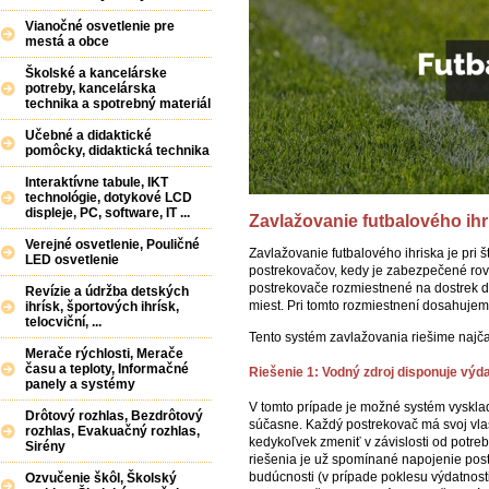
Vianočné osvetlenie pre
mestá a obce
Školské a kancelárske
potreby, kancelárska
technika a spotrebný materiál
Učebné a didaktické
pomôcky, didaktická technika
Interaktívne tabule, IKT
technológie, dotykové LCD
displeje, PC, software, IT ...
Zavlažovanie futbalového ihr
Verejné osvetlenie, Pouličné
Zavlažovanie futbalového ihriska je pr
LED osvetlenie
postrekovačov, kedy je zabezpečené rovn
postrekovače rozmiestnené na dostrek do
Revízie a údržba detských
miest. Pri tomto rozmiestnení dosahuje
ihrísk, športových ihrísk,
telocviční, ...
Tento systém zavlažovania riešime najčas
Merače rýchlosti, Merače
času a teploty, Informačné
Riešenie 1: Vodný zdroj disponuje vý
panely a systémy
V tomto prípade je možné systém vyskla
Drôtový rozhlas, Bezdrôtový
súčasne. Každý postrekovač má svoj vlast
rozhlas, Evakuačný rozhlas,
kedykoľvek zmeniť v závislosti od potreb
Sirény
riešenia je už spomínané napojenie post
budúcnosti (v prípade poklesu výdatnos
Ozvučenie škôl, Školský