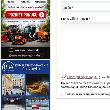
Telefón *
Popis Vášho dopytu *
Pridať prílohy k dopytu
(max. 10
Polia označené hviezdičkou (*) sú p
Vášho dopytu bude zaslaná aj na Vá
Súhlasím so zasielaním e-mailový