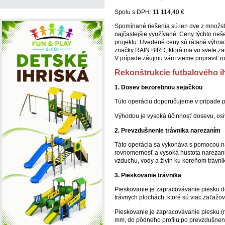
Spolu s DPH: 11 114,40 €
Spomínané riešenia sú len dve z množst
najčastejšie využívané. Ceny týchto rieš
projektu. Uvedené ceny sú rátané výhr
značky RAIN BIRD, ktorá ma vo svete zau
V prípade záujmu vám vieme pripraviť ro
Rekonštrukcie futbalového ih
1. Dosev bezorebnou sejačkou
Túto operáciu doporučujeme v prípade p
Výhodou je vysoká účinnosť dosevu, osi
2. Prevzdušnenie trávnika narezaním
Táto operácia sa vykonáva s pomocou na
rovnomernosť a vysoká hustota narezani
vzduchu, vody a živín ku koreňom trávni
3. Pieskovanie trávnika
Pieskovanie je zapracovávanie piesku d
trávnych plochách, ktoré sú viac zaťažo
Pieskovanie je zapracovávanie piesku (
mm, do pôdneho profilu po prevzdušnení.