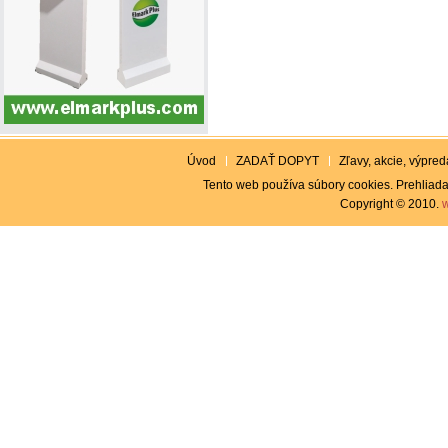
Úvod
ZADAŤ DOPYT
Zľavy, akcie, výpreda
Tento web používa súbory cookies. Prehliada
Copyright © 2010.
w