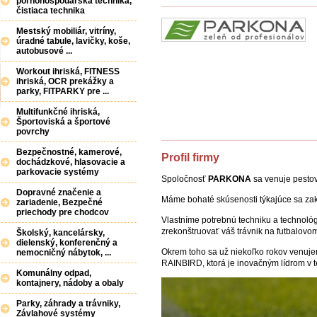
poľnohospodárska technika,
čistiaca technika
Mestský mobiliár, vitríny,
úradné tabule, lavičky, koše,
autobusové ...
Workout ihriská, FITNESS
ihriská, OCR prekážky a
parky, FITPARKY pre ...
Multifunkčné ihriská,
Športoviská a športové
povrchy
Bezpečnostné, kamerové,
Profil firmy
dochádzkové, hlasovacie a
parkovacie systémy
Spoločnosť
PARKONA
sa venuje pestov
Dopravné značenie a
Máme bohaté skúsenosti týkajúce sa zakla
zariadenie, Bezpečné
priechody pre chodcov
Vlastníme potrebnú techniku a technoló
zrekonštruovať váš trávnik na futbalovom
Školský, kancelársky,
dielenský, konferenčný a
Okrem toho sa už niekoľko rokov venuje
nemocničný nábytok, ...
RAINBIRD, ktorá je inovačným lídrom v te
Komunálny odpad,
kontajnery, nádoby a obaly
Parky, záhrady a trávniky,
Závlahové systémy