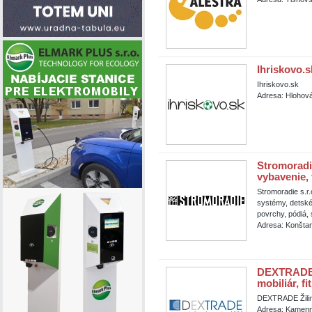
Ihriskovo.s
Ihriskovo.sk
Adresa: Hlohov
Stromoradie
vybavenie,
Stromoradie s.r
systémy, detské 
povrchy, pódiá, 
Adresa: Konštan
DEXTRADE Ži
mobiliár, fi
DEXTRADE Žilina,
Adresa: Kamenná