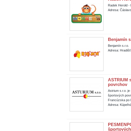
Radek Herold -
Adresa: Čáslav
Benjamín s.
Benjamín s.r.o.
Adresa: Hradišť
ASTRIUM s.r
povrchov
Astrium s.r.o. j
športových povr
Francúzska po 
Adresa: Kúpeľná
PESMENPOL 
športových