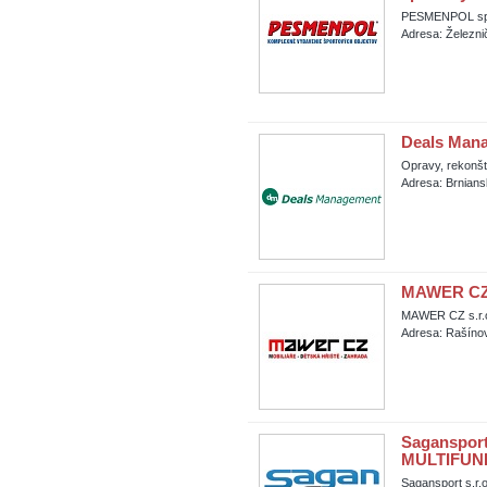
PESMENPOL spol
Adresa: Železni
Deals Mana
Opravy, rekonšt
Adresa: Brnians
MAWER CZ 
MAWER CZ s.r.
Adresa: Rašínov
Saganspor
MULTIFUN
Sagansport s.r.o