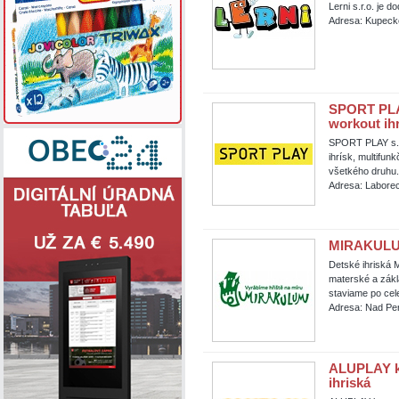
Lerni s.r.o. je 
Adresa: Kupeck
SPORT PLAY 
workout ihr
SPORT PLAY s.r.
ihrísk, multifun
všetkého druhu.
Adresa: Laborec
MIRAKULUM 
Detské ihriská 
materské a zákl
staviame po cel
Adresa: Nad Per
ALUPLAY k.s
ihriská