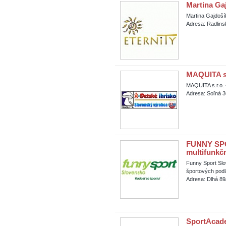
Martina G
Martina Gajdoš
Adresa: Radlins
MAQUITA s.r
MAQUITA s.r.o. 
Adresa: Soľná 3
FUNNY SPO
multifunkčn
Funny Sport Sl
športových podlá
Adresa: Dlhá 89/
SportAcadem