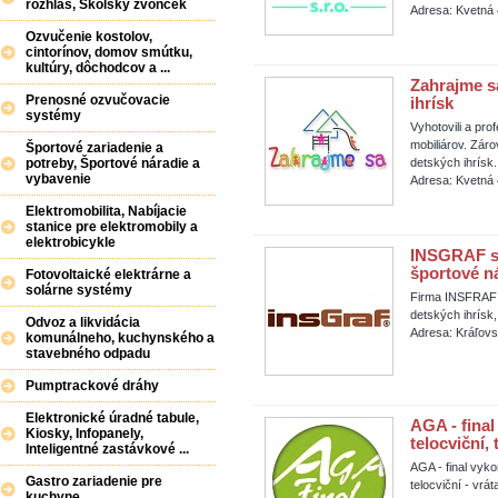
rozhlas, Školský zvonček
Adresa: Kvetná 
Ozvučenie kostolov,
cintorínov, domov smútku,
kultúry, dôchodcov a ...
Zahrajme sa
Prenosné ozvučovacie
ihrísk
systémy
Vyhotovili a pr
mobiliárov. Záro
Športové zariadenie a
potreby, Športové náradie a
detských ihrísk.
vybavenie
Adresa: Kvetná 
Elektromobilita, Nabíjacie
stanice pre elektromobily a
elektrobicykle
INSGRAF s.r
športové n
Fotovoltaické elektrárne a
solárne systémy
Firma INSFRAF s
detských ihrísk
Odvoz a likvidácia
Adresa: Kráľovs
komunálneho, kuchynského a
stavebného odpadu
Pumptrackové dráhy
Elektronické úradné tabule,
AGA - final
Kiosky, Infopanely,
telocviční,
Inteligentné zastávkové ...
AGA - final vyko
Gastro zariadenie pre
telocviční - vrá
kuchyne