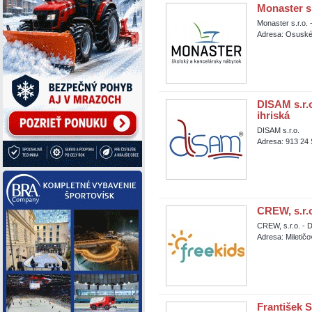
Monaster s.
Monaster s.r.o. 
Adresa: Osuskéh
DISAM s.r.o
ihriská
DISAM s.r.o.
Adresa: 913 24 
CREW, s.r.o
CREW, s.r.o. - D
Adresa: Miletičo
František S