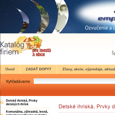
Úvod
ZADAŤ DOPYT
Zľavy, akcie, výpredaje, aktual
Detské ihriská, Prvky
detských ihrísk
Komunálna, záhradná, lesná,