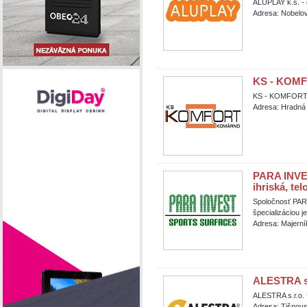
ALUPLAY k.s. - d
Adresa: Nobelov
KS - KOMFO
KS - KOMFORT Ko
Adresa: Hradná
PARA INVEST
ihriská, te
Spoločnosť PARA
špecializáciou je
Adresa: Majerní
ALESTRA s.r
ALESTRA s.r.o. -
Adresa: Tišnovsk