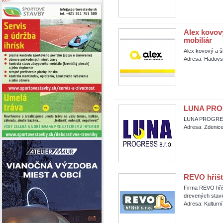
Alex kovový
mobiliár
Alex kovový a šk
Adresa: Hadovs
LUNA PROGR
LUNA PROGRESS
Adresa: Zdenic
REVO hřiště
Firma REVO hřiš
drevených stavi
Adresa: Kulturn