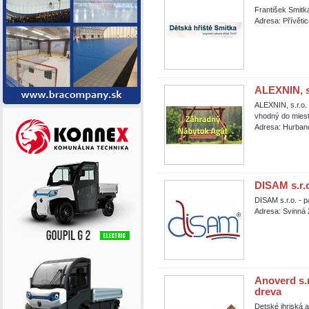
František Smitka
Adresa: Přívěti
ALEXNIN, s
ALEXNIN, s.r.o.
vhodný do miest,
Adresa: Hurbano
DISAM s.r.o
DISAM s.r.o. - 
Adresa: Svinná 
Anoverd s.r
dreva
Detské ihriská 