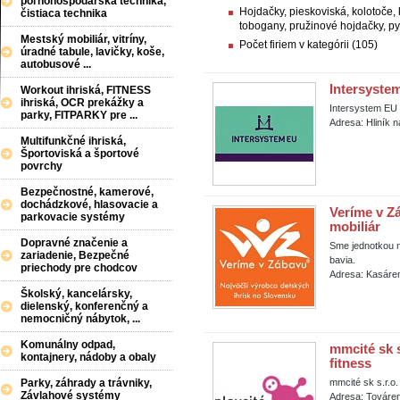
poľnohospodárska technika,
Hojdačky, pieskoviská, kolotoče, 
čistiaca technika
tobogany, pružinové hojdačky, py
Mestský mobiliár, vitríny,
Počet firiem v kategórii (105)
úradné tabule, lavičky, koše,
autobusové ...
Intersystem 
Workout ihriská, FITNESS
ihriská, OCR prekážky a
Intersystem EU s.
parky, FITPARKY pre ...
Adresa: Hliník 
Multifunkčné ihriská,
Športoviská a športové
povrchy
Bezpečnostné, kamerové,
dochádzkové, hlasovacie a
Veríme v Zá
parkovacie systémy
mobiliár
Dopravné značenie a
Sme jednotkou n
zariadenie, Bezpečné
bavia.
priechody pre chodcov
Adresa: Kasáren
Školský, kancelársky,
dielenský, konferenčný a
nemocničný nábytok, ...
Komunálny odpad,
mmcité sk s
kontajnery, nádoby a obaly
fitness
Parky, záhrady a trávniky,
mmcité sk s.r.o.
Závlahové systémy
Adresa: Továren