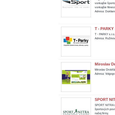
vonkajšie športo
vonkajšie fitnes
Adresa: Duklian
T - PARKY s
T - PARKY s.r.o.
Adresa: Ružinov
Miroslav 
Miroslav Drobň
Adresa: Volgogr
SPORT NITR
SPORT NITRA s.r
športových povr
našej firmy.