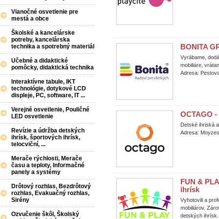
Vianočné osvetlenie pre
mestá a obce
Školské a kancelárske
potreby, kancelárska
BONITA GR
technika a spotrebný materiál
Vyrábame, dodáv
Učebné a didaktické
mobiliáre, vráta
pomôcky, didaktická technika
Adresa: Pestova
Interaktívne tabule, IKT
technológie, dotykové LCD
displeje, PC, software, IT ...
Verejné osvetlenie, Pouličné
OCTAGO - d
LED osvetlenie
Detské ihriská a
Revízie a údržba detských
Adresa: Moyzes
ihrísk, športových ihrísk,
telocviční, ...
Merače rýchlosti, Merače
času a teploty, Informačné
panely a systémy
FUN & PLAY 
Drôtový rozhlas, Bezdrôtový
ihrísk
rozhlas, Evakuačný rozhlas,
Sirény
Vyhotovili a pr
mobiliárov. Záro
Ozvučenie škôl, Školský
detských ihrísk.