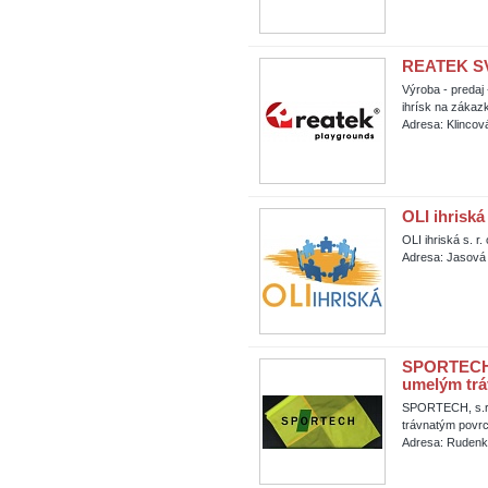
REATEK SVK
Výroba - predaj
ihrísk na zákaz
Adresa: Klincová
OLI ihriská 
OLI ihriská s. r.
Adresa: Jasová
SPORTECH, s
umelým tr
SPORTECH, s.r.
trávnatým povr
Adresa: Rudenk