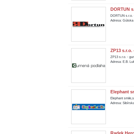
DORTUN s.r.
DORTUN s.r.o. -
Adresa: Gútska
ZP13 s.r.o
ZP13 s.r.o. - g
Adresa: E.B. L
Elephant sm
Elephant smile,s.
Adresa: Sibírsk
Radek Her