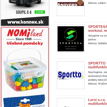
Adresa: Ladice 
SPORTESA s.
workout, mu
Venujeme sa výs
parkov.
Adresa: Soblaho
SPORTTO s.r
multifunkčn
Navrhujeme, sta
workoutové ihri
podlahy telocvič
Adresa: Hruško
Lerni s.r.o
multifunkč