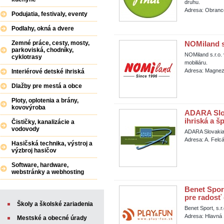
druhu.
Adresa: Obranc
Podujatia, festivaly, eventy
Podlahy, okná a dvere
Zemné práce, cesty, mosty,
NOMiland s.
parkoviská, chodníky,
NOMiland s.r.o.
cyklotrasy
mobiliáru.
Adresa: Magnezi
Interiérové detské ihriská
Dlažby pre mestá a obce
Ploty, oplotenia a brány,
kovovýroba
ADARA Slova
ihriská a š
Čističky, kanalizácie a
vodovody
ADARA Slovakia, 
Adresa: A. Felc
Hasičská technika, výstroj a
výzbroj hasičov
Software, hardware,
webstránky a webhosting
Benet Sport
pre radosť 
Školy a školské zariadenia
Benet Sport, s.r
Adresa: Hlavná 
Mestské a obecné úrady