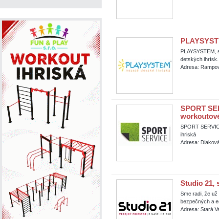
PLAYSYSTEM
PLAYSYSTEM, s.r
detských ihrísk.
Adresa: Rampov
SPORT SERVI
workoutové 
SPORT SERVICE, 
ihriská
Adresa: Diaková
Studio 21, 
Sme radi, že už
bezpečných a es
Adresa: Stará V