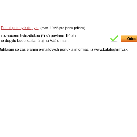
Pridať prílohy k dopytu
(max. 10MB pre jednu prílohu)
ia označené hviezdičkou (*) sú povinné. Kópia
ho dopytu bude zaslaná aj na Váš e-mail.
Súhlasím so zasielaním e-mailových ponúk a informácií z www.katalogfirmy.sk