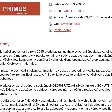
Telefón: 045/53 269 60
e-mail:
Odoslať e-mail
Adresa: Žilinská cesta 63, 013 11 Lietavsk
web:
www.primus.sk
Poslať dopyt
 firmy
iu našej spoločnosti v roku 1995 predchádzali úvahy o vytvorení špecializovanej t
e, ako sú rôzne prepravky, palety, kontajnery, sudy, odpadové nádoby, manipulačné
. Všetky tieto komponenty pomáhajú veľmi efektívne optimalizovať prepravu, mani
anie výrobkov a materiálov.
 môžeme pochváliť širokým sortimentom výrobkov prvotriednej kvality, zabezpečuj
pevnosť, extrémnu životnosť a veľmi efektívne využitie prakticky vo všetkých oblast
a obchodu.
ko vďaka výraznej podpore spoločností GEORG UTZ, AG (Švajčiarsko) a SCHÜTZ,
o). Exkluzívne zastúpenie obidvoch výrobcov nám umožňuje realizovať prvotried
enskom trhu.
 podľa určenia spĺňajú všetky požiadavky platných hygienických a technických nor
 ľahkej manipulácie, dlhej životnosti, ochrany tovaru, prehľadnosti skladovania, op
y, úspory miesta a energie. To všetko zabezpečí každému, kto naše výrobky používa