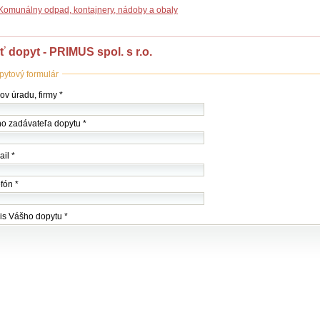
Komunálny odpad, kontajnery, nádoby a obaly
ť dopyt - PRIMUS spol. s r.o.
pytový formulár
ov
v úradu, firmy *
my
o zadávateľa dopytu *
du)
il *
fón *
is Vášho dopytu *