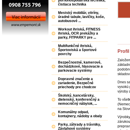
poľnohospodárska technika,
čistiaca technika
Mestský mobiliár, vitríny,
úradné tabule, lavičky, koše,
autobusové ...
Workout ihriská, FITNESS
ihriská, OCR prekážky a
parky, FITPARKY pre ...
Multifunkčné ihriská,
Športoviská a športové
Profil
povrchy
Založen
Bezpečnostné, kamerové,
základn
dochádzkové, hlasovacie a
podobne
parkovacie systémy
skladov
Dopravné značenie a
Dnes sa
zariadenie, Bezpečné
vysokú 
priechody pre chodcov
výroby 
Školský, kancelársky,
To všet
dielenský, konferenčný a
nemocničný nábytok, ...
(Nemeck
na Slov
Komunálny odpad,
kontajnery, nádoby a obaly
Výrobky
zárukou
Parky, záhrady a trávniky,
preprav
Závlahové systémy