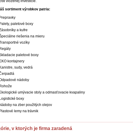
sti vloženej investície.
áš sortiment výrobkov patria:
Prepravky
Palety, paletové boxy
Zásobníky a kufre
Špeciálne riešenia na mieru
Transportné vozíky
Regály
Skladacie paletové boxy
EKO kontajnery
Kanistre, sudy, vedrá
Čerpadlá
Odpadové nádoby
Rohože
Ekologické umývacie stoly a odmasťovacie kvapaliny
Logistické boxy
Nádoby na zber použitých olejov
Plastové lemy na trávnik
órie, v ktorých je firma zaradená