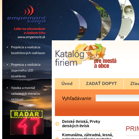
Úvod
ZADAŤ DOPYT
Zľav
Detské ihriská, Prvky
detských ihrísk
Komunálna, záhradná, lesná,