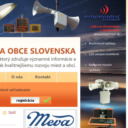
O nás
Kontakt
írené vyhľadávanie
Späť