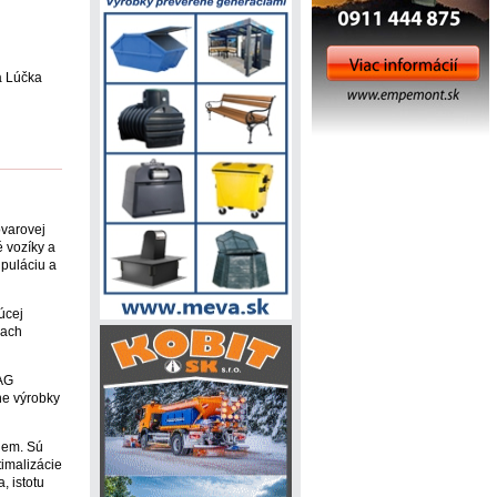
á Lúčka
ovarovej
 vozíky a
puláciu a
úcej
iach
 AG
ne výrobky
iem. Sú
timalizácie
, istotu