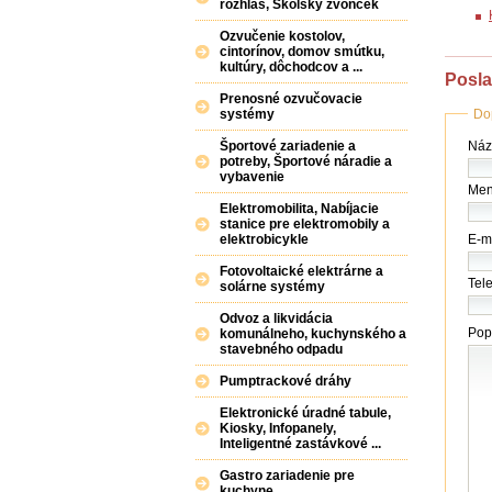
rozhlas, Školský zvonček
Ozvučenie kostolov,
cintorínov, domov smútku,
kultúry, dôchodcov a ...
Posla
Prenosné ozvučovacie
Do
systémy
Náz
Názo
Športové zariadenie a
(fir
potreby, Športové náradie a
vybavenie
/
Men
úra
Elektromobilita, Nabíjacie
*
stanice pre elektromobily a
E-ma
elektrobicykle
Fotovoltaické elektrárne a
Tele
solárne systémy
Odvoz a likvidácia
Pop
komunálneho, kuchynského a
stavebného odpadu
Pumptrackové dráhy
Elektronické úradné tabule,
Kiosky, Infopanely,
Inteligentné zastávkové ...
Gastro zariadenie pre
kuchyne