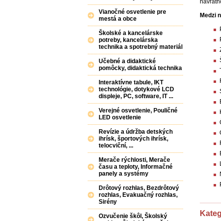
návratno
Vianočné osvetlenie pre
Medzi n
mestá a obce
Školské a kancelárske
potreby, kancelárska
technika a spotrebný materiál
Učebné a didaktické
pomôcky, didaktická technika
Interaktívne tabule, IKT
technológie, dotykové LCD
displeje, PC, software, IT ...
Verejné osvetlenie, Pouličné
LED osvetlenie
Revízie a údržba detských
ihrísk, športových ihrísk,
telocviční, ...
Merače rýchlosti, Merače
času a teploty, Informačné
panely a systémy
Drôtový rozhlas, Bezdrôtový
rozhlas, Evakuačný rozhlas,
Sirény
Kateg
Ozvučenie škôl, Školský