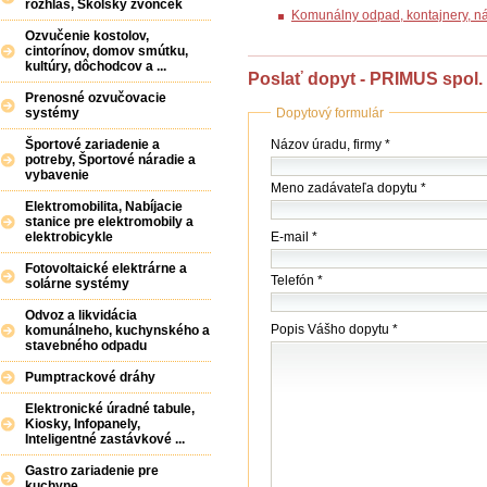
rozhlas, Školský zvonček
Komunálny odpad, kontajnery, n
Ozvučenie kostolov,
cintorínov, domov smútku,
kultúry, dôchodcov a ...
Poslať dopyt - PRIMUS spol. s
Prenosné ozvučovacie
Dopytový formulár
systémy
Názov
Názov úradu, firmy *
Športové zariadenie a
(firmy
potreby, Športové náradie a
vybavenie
/
Meno zadávateľa dopytu *
úradu)
Elektromobilita, Nabíjacie
*
stanice pre elektromobily a
E-mail *
elektrobicykle
Fotovoltaické elektrárne a
Telefón *
solárne systémy
Odvoz a likvidácia
Popis Vášho dopytu *
komunálneho, kuchynského a
stavebného odpadu
Pumptrackové dráhy
Elektronické úradné tabule,
Kiosky, Infopanely,
Inteligentné zastávkové ...
Gastro zariadenie pre
kuchyne