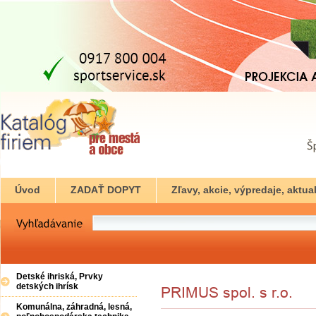
Úvod
ZADAŤ DOPYT
Zľavy, akcie, výpredaje, aktual
Detské ihriská, Prvky
detských ihrísk
Komunálna, záhradná, lesná,