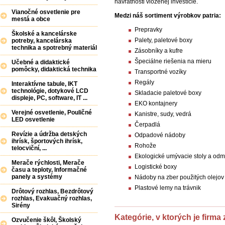
návratnosti vloženej investície.
Vianočné osvetlenie pre
Medzi náš sortiment výrobkov patria:
mestá a obce
Prepravky
Školské a kancelárske
Palety, paletové boxy
potreby, kancelárska
technika a spotrebný materiál
Zásobníky a kufre
Špeciálne riešenia na mieru
Učebné a didaktické
pomôcky, didaktická technika
Transportné vozíky
Regály
Interaktívne tabule, IKT
technológie, dotykové LCD
Skladacie paletové boxy
displeje, PC, software, IT ...
EKO kontajnery
Verejné osvetlenie, Pouličné
Kanistre, sudy, vedrá
LED osvetlenie
Čerpadlá
Revízie a údržba detských
Odpadové nádoby
ihrísk, športových ihrísk,
Rohože
telocviční, ...
Ekologické umývacie stoly a odm
Merače rýchlosti, Merače
Logistické boxy
času a teploty, Informačné
panely a systémy
Nádoby na zber použitých olejov
Plastové lemy na trávnik
Drôtový rozhlas, Bezdrôtový
rozhlas, Evakuačný rozhlas,
Sirény
Kategórie, v ktorých je firma
Ozvučenie škôl, Školský