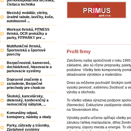
poľnohospodárska technika,
čistiaca technika
Mestský mobiliár, vitríny,
úradné tabule, lavičky, koše,
autobusové ...
Workout ihriská, FITNESS
ihriská, OCR prekážky a
parky, FITPARKY pre ...
Multifunkčné ihriská,
Športoviská a športové
Profil firmy
povrchy
Založeniu našej spoločnosti v roku 1995
Bezpečnostné, kamerové,
základne, ako sú rôzne prepravky, palet
dochádzkové, hlasovacie a
podobne. Všetky tieto komponenty pomáh
parkovacie systémy
skladovanie výrobkov a materiálov.
Dopravné značenie a
Dnes sa môžeme pochváliť širokým sorti
zariadenie, Bezpečné
vysokú pevnosť, extrémnu životnosť a veľ
priechody pre chodcov
výroby a obchodu.
Školský, kancelársky,
To všetko vďaka výraznej podpore spol
dielenský, konferenčný a
nemocničný nábytok, ...
(Nemecko). Exkluzívne zastúpenie obid
na Slovenskom trhu.
Komunálny odpad,
kontajnery, nádoby a obaly
Výrobky podľa určenia spĺňajú všetky po
zárukou ľahkej manipulácie, dlhej životn
Parky, záhrady a trávniky,
prepravy, úspory miesta a energie. To v
Závlahové systémy