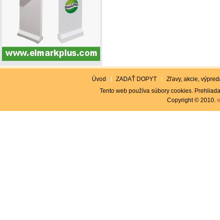
Úvod
ZADAŤ DOPYT
Zľavy, akcie, výpreda
Tento web používa súbory cookies. Prehliada
Copyright © 2010.
w