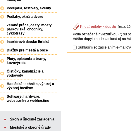
Podujatia, festivaly, eventy
Podlahy, okná a dvere
Zemné práce, cesty, mosty,
Pridať prílohy k dopytu
(max. 10
parkoviská, chodníky,
cyklotrasy
Polia označené hviezdičkou (*) sú p
Vášho dopytu bude zaslaná aj na Vá
Interiérové detské ihriská
Súhlasím so zasielaním e-mailový
Dlažby pre mestá a obce
Ploty, oplotenia a brány,
kovovýroba
Čističky, kanalizácie a
vodovody
Hasičská technika, výstroj a
výzbroj hasičov
Software, hardware,
webstránky a webhosting
Školy a školské zariadenia
Mestské a obecné úrady