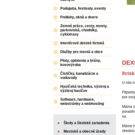
Podujatia, festivaly, eventy
Podlahy, okná a dvere
Zemné práce, cesty, mosty,
parkoviská, chodníky,
cyklotrasy
Interiérové detské ihriská
Dlažby pre mestá a obce
Ploty, oplotenia a brány,
DEXf
kovovýroba
Ihris
Čističky, kanalizácie a
vodovody
U nás ná
Hasičská technika, výstroj a
výzbroj hasičov
Fitpark
pre svoj
Software, hardware,
webstránky a webhosting
Máme za
poradím
sa.
Školy a školské zariadenia
Máme ri
strednú 
Mestské a obecné úrady