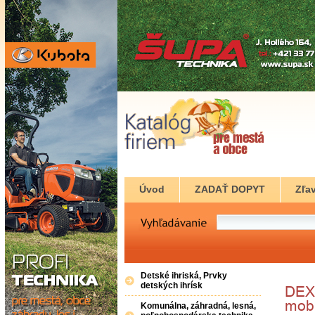
Úvod
ZADAŤ DOPYT
Zľav
Detské ihriská, Prvky
detských ihrísk
Komunálna, záhradná, lesná,