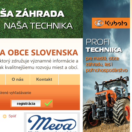
O nás
Kontakt
írené vyhľadávanie
Späť