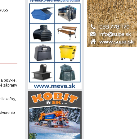
 7055
na bicykle,
ké zábrany
eliezačky,
otvorenie