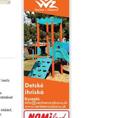
ť niečo
ám
stretávať
u mládež,
v.