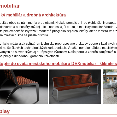
mobiliar
ký mobiliár a drobná architektúra
stá a obce sa nám menia pred očami. Niekde pomalšie, inde rýchlejšie. Nenápa
dotvorenia atmosféry každej ulice, námestia, či parku je mestský mobiliár. Vhodne
hto prvkov dokáže zvýrazniť moderné prvky okolitej architektúry, alebo zintenzívniť z
a miestach, kde sa písala história.
funkciu môžu však spĺňať len technicky prepracované prvky, vyrobené z kvalitných m
é na špičkových technologických zariadeniach. V našej ponuke nájdete mestský mo
aných od slovenských aj európskych výrobcov. Naša ponuka zahŕňa zaujímavé a 
vne prvky s dlhodobou garanciou životnosti.
túpte do sveta mestského mobiliáru DEXmobiliar - kliknite s
play