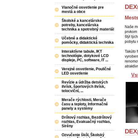
DEX
Vianočné osvetlenie pre
mestá a obce
Mests
Školské a kancelárske
potreby, kancelárska
Naše me
technika a spotrebný materiál
prvkom 
štýl týc
Učebné a didaktické
pobytu n
pomôcky, didaktická technika
Interaktívne tabule, IKT
Takúto 
technológie, dotykové LCD
vyroben
displeje, PC, software, IT ...
renomov
atraktí
Verejné osvetlenie, Pouličné
LED osvetlenie
Vs
Revízie a údržba detských
ihrísk, športových ihrísk,
telocviční, ...
Merače rýchlosti, Merače
času a teploty, Informačné
panely a systémy
Drôtový rozhlas, Bezdrôtový
rozhlas, Evakuačný rozhlas,
Sirény
DEX
Ozvučenie škôl, Školský