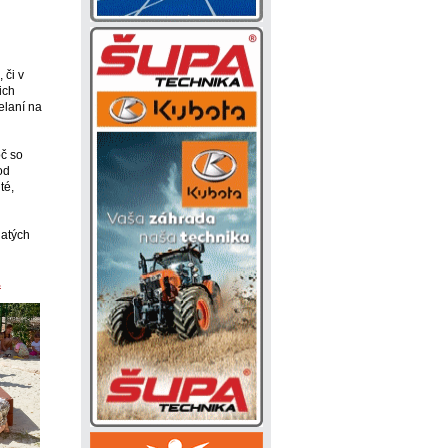
 či v
ich
elaní na
oč so
od
té,
hatých
.