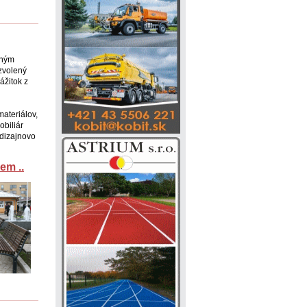
dným
 zvolený
ážitok z
ateriálov,
biliár
dizajnovo
em ..