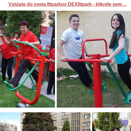
Vstúpte do sveta fitparkov DEXfitpark - kliknite sem ...