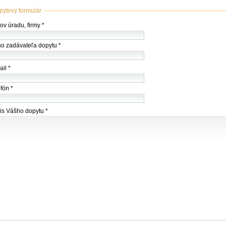
pytový formulár
ov
v úradu, firmy *
my
o zadávateľa dopytu *
du)
il *
fón *
is Vášho dopytu *