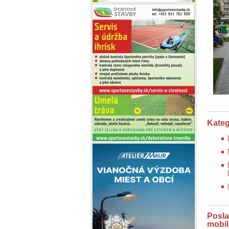
Kateg
Posla
mobili