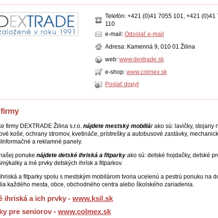
Telefón: +421 (0)41 7055 101, +421 (0)41
110
e-mail:
Odoslať e-mail
Adresa: Kamenná 9, 010 01 Žilina
web:
www.dextrade.sk
e-shop:
www.colmex.sk
Poslať dopyt
 firmy
e firmy DEXTRADE Žilina s.r.o.
nájdete mestský mobiliá
r
ako sú: lavičky, stojany 
vé koše, ochrany stromov, kvetináče, prístrešky a autobusové zastávky, mechanic
 iInformačné a reklamné panely.
 našej ponuke
nájdete detské ihriská a fitparky
ako sú: detské hojdačky, detské pr
mýkalky a iné prvky detských ihrísk a fitparkov.
ihriská a fitparky spolu s mestským mobilárom tvoria ucelenú a pestrú ponuku na d
dia každého mesta, obce, obchodného centra alebo školského zariadenia.
 ihriská a ich prvky -
www.ksil.sk
ky pre seniorov -
www.colmex.sk