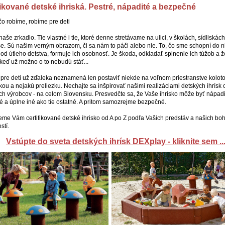
fikované detské ihriská. Pestré, nápadité a bezpečné
čo robíme, robíme pre deti
naše zrkadlo. Tie vlastné i tie, ktoré denne stretávame na ulici, v školách, sídliskách,
e. Sú našim verným obrazom, či sa nám to páči alebo nie. To, čo sme schopní do n
 od útleho detstva, formuje ich osobnosť. Je škoda, odkladať splnenie ich túžob a ž
 keď už možno o to nebudú stáť...
pre deti už zďaleka neznamená len postaviť niekde na voľnom priestranstve kolot
ou a nejakú preliezku. Nechajte sa inšpirovať našimi realizáciami detských ihrísk 
ch výrobcov - na celom Slovensku. Presvedčte sa, že Vaše ihrisko môže byť nápadi
 a úplne iné ako tie ostatné. A pritom samozrejme bezpečné.
me Vám certifikované detské ihrisko od A po Z podľa Vašich predstáv a našich bo
stí.
Vstúpte do sveta detských ihrísk DEXplay - kliknite sem ..