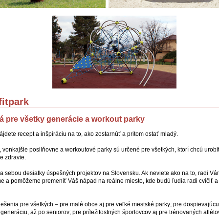
itpark
ká pre všetky generácie a workout parky
jdete recept a inšpiráciu na to, ako zostarnúť a pritom ostať mladý.
y, vonkajšie posilňovne a workoutové parky sú určené pre všetkých, ktorí chcú urobi
e zdravie.
 sebou desiatky úspešných projektov na Slovensku. Ak neviete ako na to, radi V
e a pomôžeme premeniť Váš nápad na reálne miesto, kde budú ľudia radi cvičiť a 
ešenia pre všetkých – pre malé obce aj pre veľké mestské parky; pre dospievajúc
generáciu, až po seniorov; pre príležitostných športovcov aj pre trénovaných atléto