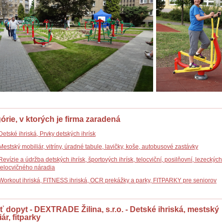
órie, v ktorých je firma zaradená
Detské ihriská, Prvky detských ihrísk
Mestský mobiliár, vitríny, úradné tabule, lavičky, koše, autobusové zastávky
Revízie a údržba detských ihrísk, športových ihrísk, telocviční, posilňovní, lezeckých
telocvičného náradia
Workout ihriská, FITNESS ihriská, OCR prekážky a parky, FITPARKY pre seniorov
ť dopyt - DEXTRADE Žilina, s.r.o. - Detské ihriská, mestský
ár, fitparky