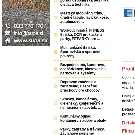
poľnohospodárska technika,
čistiaca technika
Mestský mobiliár, vitríny,
úradné tabule, lavičky, koše,
autobusové ...
Workout ihriská, FITNESS
ihriská, OCR prekážky a
parky, FITPARKY pre ...
Multifunkčné ihriská,
Športoviská a športové
povrchy
Bezpečnostné, kamerové,
Profil
dochádzkové, hlasovacie a
parkovacie systémy
V ponuk
Dopravné značenie a
odpadko
zariadenie, Bezpečné
vjazdu,
priechody pre chodcov
Ďalej v
Školský, kancelársky,
detské š
dielenský, konferenčný a
nemocničný nábytok, ...
Detaké 
prostre
Komunálny odpad,
kontajnery, nádoby a obaly
Detské
Parky, záhrady a trávniky,
Fitpar
Závlahové systémy