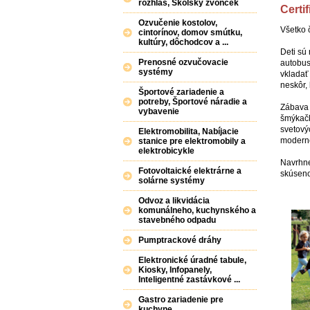
rozhlas, Školský zvonček
Certi
Ozvučenie kostolov,
Všetko 
cintorínov, domov smútku,
kultúry, dôchodcov a ...
Deti sú 
Prenosné ozvučovacie
autobus
systémy
vkladať
neskôr,
Športové zariadenie a
potreby, Športové náradie a
Zábava 
vybavenie
šmýkačk
svetový
Elektromobilita, Nabíjacie
moderné
stanice pre elektromobily a
elektrobicykle
Navrhne
Fotovoltaické elektrárne a
skúseno
solárne systémy
Odvoz a likvidácia
komunálneho, kuchynského a
stavebného odpadu
Pumptrackové dráhy
Elektronické úradné tabule,
Kiosky, Infopanely,
Inteligentné zastávkové ...
Gastro zariadenie pre
kuchyne