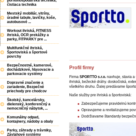
poľnohospodárska technika,
čistiaca technika
Mestský mobiliár, vitríny,
úradné tabule, lavičky, koše,
autobusové ...
Workout ihriská, FITNESS
ihriská, OCR prekážky a
parky, FITPARKY pre ...
Multifunkčné ihriská,
Športoviská a športové
povrchy
Bezpečnostné, kamerové,
Profil firmy
dochádzkové, hlasovacie a
parkovacie systémy
Firma
SPORTTO s.r.o.
navhuje, stavia a 
ihriská, bežecké dráhy. doskočiská, exter
Dopravné značenie a
všetkého druhu. Ďalej predávame športo
zariadenie, Bezpečné
priechody pre chodcov
Naše služby pre ihriská a športoviská:
Školský, kancelársky,
Zabezpečujeme pravidelnú kontr
dielenský, konferenčný a
nemocničný nábytok, ...
Opravujeme a revitalizujeme pov
Dodržiavame štandardy bezpečno
Komunálny odpad,
kontajnery, nádoby a obaly
Parky, záhrady a trávniky,
Závlahové systémy