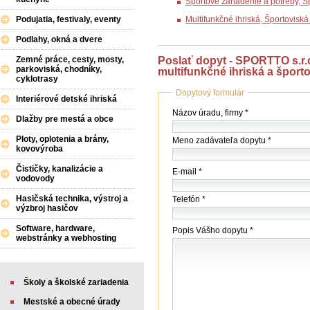
Športové zariadenie a potreby, 
Podujatia, festivaly, eventy
Multifunkčné ihriská, Športovisk
Podlahy, okná a dvere
Poslať dopyt - SPORTTO s.r.o.
Zemné práce, cesty, mosty,
parkoviská, chodníky,
multifunkčné ihriská a šport
cyklotrasy
Dopytový formulár
Interiérové detské ihriská
Názov
Názov úradu, firmy *
Dlažby pre mestá a obce
(firmy
/
Ploty, oplotenia a brány,
Meno zadávateľa dopytu *
úradu)
kovovýroba
*
Čističky, kanalizácie a
E-mail *
vodovody
Hasičská technika, výstroj a
Telefón *
výzbroj hasičov
Software, hardware,
Popis Vášho dopytu *
webstránky a webhosting
Školy a školské zariadenia
Mestské a obecné úrady