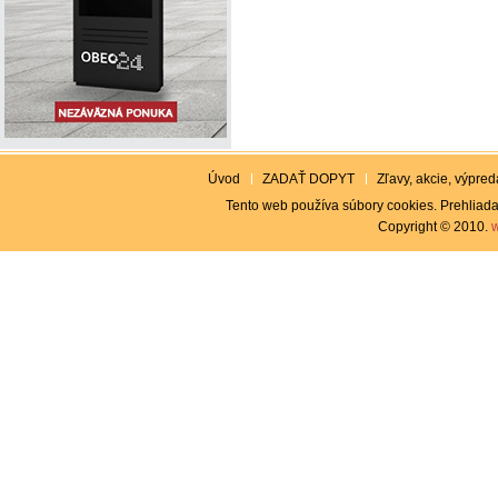
Úvod
ZADAŤ DOPYT
Zľavy, akcie, výpreda
Tento web používa súbory cookies. Prehliada
Copyright © 2010.
w