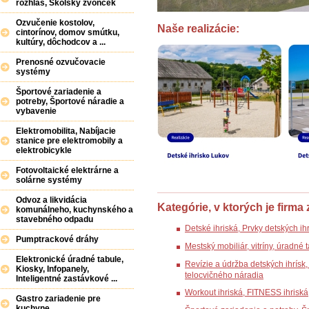
rozhlas, Školský zvonček
Ozvučenie kostolov,
Naše realizácie:
cintorínov, domov smútku,
kultúry, dôchodcov a ...
Prenosné ozvučovacie
systémy
Športové zariadenie a
potreby, Športové náradie a
vybavenie
Elektromobilita, Nabíjacie
stanice pre elektromobily a
elektrobicykle
Fotovoltaické elektrárne a
solárne systémy
Odvoz a likvidácia
Kategórie, v ktorých je firma
komunálneho, kuchynského a
stavebného odpadu
Detské ihriská, Prvky detských ih
Pumptrackové dráhy
Mestský mobiliár, vitríny, úradné
Elektronické úradné tabule,
Revízie a údržba detských ihrísk, 
Kiosky, Infopanely,
telocvičného náradia
Inteligentné zastávkové ...
Workout ihriská, FITNESS ihrisk
Gastro zariadenie pre
kuchyne