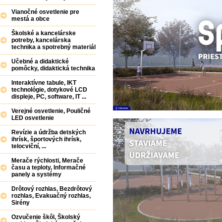
Vianočné osvetlenie pre
mestá a obce
Školské a kancelárske
potreby, kancelárska
technika a spotrebný materiál
Učebné a didaktické
pomôcky, didaktická technika
Interaktívne tabule, IKT
technológie, dotykové LCD
displeje, PC, software, IT ...
Verejné osvetlenie, Pouličné
LED osvetlenie
Revízie a údržba detských
ihrísk, športových ihrísk,
telocviční, ...
Merače rýchlosti, Merače
času a teploty, Informačné
panely a systémy
Drôtový rozhlas, Bezdrôtový
rozhlas, Evakuačný rozhlas,
Sirény
Ozvučenie škôl, Školský