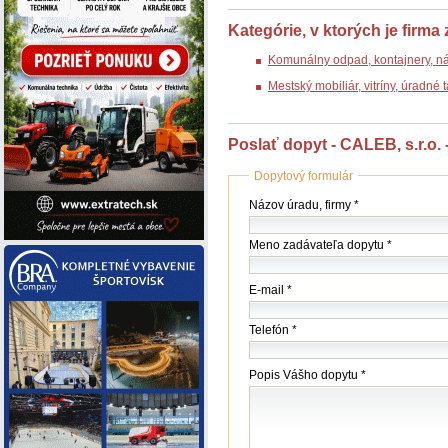
Kategórie, v ktorých je firma
Komunálny odpad, kontajnery, n
Mestský mobiliár, vitríny, úradné
Poslať dopyt - CALEB, s.r.o. 
Dopytový formulár
Názov
Názov úradu, firmy *
(firmy
/
Meno zadávateľa dopytu *
úradu)
*
E-mail *
Telefón *
Popis Vášho dopytu *