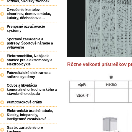
rozhlas, Školský zvonček
Ozvučenie kostolov,
cintorínov, domov smútku,
kultúry, dôchodcov a ...
Prenosné ozvučovacie
systémy
Športové zariadenie a
potreby, Športové náradie a
vybavenie
Elektromobilita, Nabíjacie
stanice pre elektromobily a
Rôzne velkosti prístreškov p
elektrobicykle
Fotovoltaické elektrárne a
solárne systémy
Odvoz a likvidácia
komunálneho, kuchynského a
stavebného odpadu
Pumptrackové dráhy
Elektronické úradné tabule,
Kiosky, Infopanely,
Inteligentné zastávkové ...
Gastro zariadenie pre
kuchyne