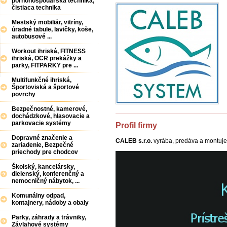
poľnohospodárska technika,
čistiaca technika
Mestský mobiliár, vitríny,
úradné tabule, lavičky, koše,
autobusové ...
Workout ihriská, FITNESS
ihriská, OCR prekážky a
parky, FITPARKY pre ...
Multifunkčné ihriská,
Športoviská a športové
povrchy
Bezpečnostné, kamerové,
dochádzkové, hlasovacie a
parkovacie systémy
Profil firmy
Dopravné značenie a
CALEB s.r.o.
vyrába, predáva a montuje 
zariadenie, Bezpečné
priechody pre chodcov
Školský, kancelársky,
dielenský, konferenčný a
nemocničný nábytok, ...
Komunálny odpad,
kontajnery, nádoby a obaly
Parky, záhrady a trávniky,
Závlahové systémy