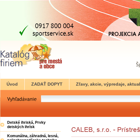
Úvod
ZADAŤ DOPYT
Zľavy, akcie, výpredaje, aktual
Detské ihriská, Prvky
detských ihrísk
Komunálna, záhradná, lesná,