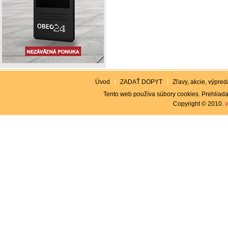
Úvod
ZADAŤ DOPYT
Zľavy, akcie, výpreda
Tento web používa súbory cookies. Prehliada
Copyright © 2010.
w