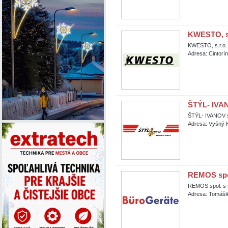
KWESTO, s.
KWESTO, s.r.o.
Adresa: Cintorín
ŠTÝL- IVAN
ŠTÝL- IVANOV s
Adresa: Vyšný K
REMOS spol
REMOS spol. s r
Adresa: Tomášik