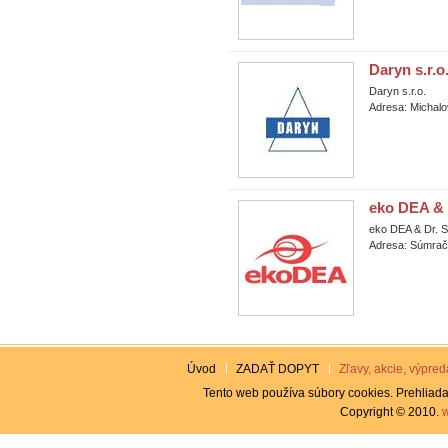
Daryn s.r.o
Daryn s.r.o.
Adresa: Michalo
eko DEA & D
eko DEA & Dr. St
Adresa: Súmračn
Úvod
ZADAŤ DOPYT
Zľavy, akcie, výpreda
Tento web používa súbory cookies. Prehliada
Copyright © 2010.
w