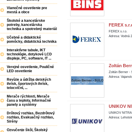
Vianočné osvetlenie pre
mestá a obce
Školské a kancelárske
FEREX s.r.
potreby, kancelárska
technika a spotrebný materiál
FEREX s.r.o.
Adresa: Vodná 2
Učebné a didaktické
pomôcky, didaktická technika
Interaktívne tabule, IKT
technológie, dotykové LCD
displeje, PC, software, IT ...
Zoltán Ber
Verejné osvetlenie, Pouličné
LED osvetlenie
Zoltán Berner 
Adresa: Vajans
Revízie a údržba detských
ihrísk, športových ihrísk,
telocviční, ...
Merače rýchlosti, Merače
času a teploty, Informačné
panely a systémy
UNIKOV NIT
UNIKOV NITRA, s
Drôtový rozhlas, Bezdrôtový
rozhlas, Evakuačný rozhlas,
Adresa: Lehotsk
Sirény
Ozvučenie škôl, Školský