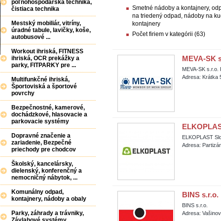
poľnohospodárska technika,
Smetné nádoby a kontajnery, odp
čistiaca technika
na triedený odpad, nádoby na k
Mestský mobiliár, vitríny,
kontajnery
úradné tabule, lavičky, koše,
Počet firiem v kategórii (63)
autobusové ...
Workout ihriská, FITNESS
MEVA-SK s.
ihriská, OCR prekážky a
parky, FITPARKY pre ...
MEVA-SK s.r.o.
Adresa: Krátka 
Multifunkčné ihriská,
Športoviská a športové
povrchy
Bezpečnostné, kamerové,
dochádzkové, hlasovacie a
parkovacie systémy
ELKOPLAST 
Dopravné značenie a
ELKOPLAST Slov
zariadenie, Bezpečné
Adresa: Partizá
priechody pre chodcov
Školský, kancelársky,
dielenský, konferenčný a
nemocničný nábytok, ...
Komunálny odpad,
BINS s.r.o.
kontajnery, nádoby a obaly
BINS s.r.o.
Parky, záhrady a trávniky,
Adresa: Vašinov
Závlahové systémy