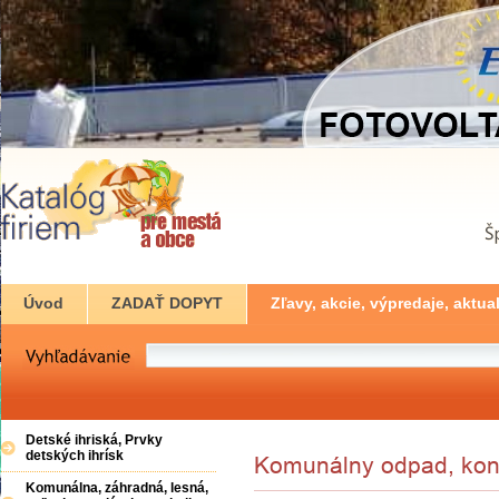
Úvod
ZADAŤ DOPYT
Zľavy, akcie, výpredaje, aktual
Detské ihriská, Prvky
detských ihrísk
Komunálna, záhradná, lesná,