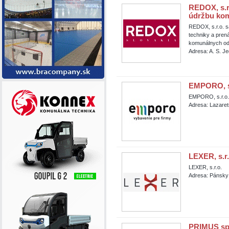
REDOX, s.r.
údržbu kom
REDOX, s.r.o. s
techniky a pren
komunálnych od
Adresa: A. S. J
EMPORO, s.
EMPORO, s.r.o.
Adresa: Lazaret
LEXER, s.r.
LEXER, s.r.o.
Adresa: Pánsky 
PRIMUS spol