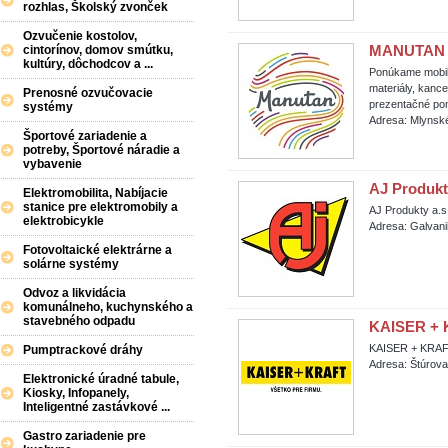
rozhlas, Školský zvonček
Ozvučenie kostolov,
MANUTAN Sl
cintorínov, domov smútku,
kultúry, dôchodcov a ...
Ponúkame mobili
materiály, kanc
Prenosné ozvučovacie
prezentačné po
systémy
Adresa: Mlynské
Športové zariadenie a
potreby, Športové náradie a
vybavenie
AJ Produkt
Elektromobilita, Nabíjacie
stanice pre elektromobily a
AJ Produkty a.s
elektrobicykle
Adresa: Galvani
Fotovoltaické elektrárne a
solárne systémy
Odvoz a likvidácia
komunálneho, kuchynského a
stavebného odpadu
KAISER + K
KAISER + KRAFT
Pumptrackové dráhy
Adresa: Štúrova
Elektronické úradné tabule,
Kiosky, Infopanely,
Inteligentné zastávkové ...
Gastro zariadenie pre