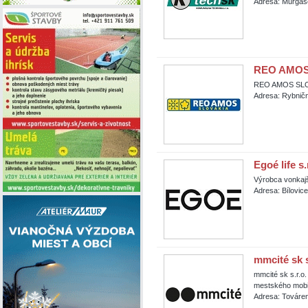
Adresa: Murgašo
REO AMOS 
REO AMOS SLOV
Adresa: Rybničn
Egoé life s
Výrobca vonkajš
Adresa: Bílovic
mmcité sk s
mmcité sk s.r.o
mestského mobil
Adresa: Továren