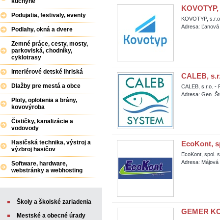
kuchyne
KOVOTYP, s
Podujatia, festivaly, eventy
KOVOTYP, s.r.o
Adresa: Ľanová 
Podlahy, okná a dvere
Zemné práce, cesty, mosty,
parkoviská, chodníky,
cyklotrasy
Interiérové detské ihriská
CALEB, s.r.
Dlažby pre mestá a obce
CALEB, s.r.o. - 
Adresa: Gen. Št
Ploty, oplotenia a brány,
kovovýroba
Čističky, kanalizácie a
vodovody
Hasičská technika, výstroj a
EcoKont, s
výzbroj hasičov
EcoKont, spol. 
Adresa: Májová
Software, hardware,
webstránky a webhosting
Školy a školské zariadenia
GEMER KOV
Mestské a obecné úrady