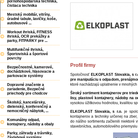
poľnohospodárska technika,
čistiaca technika
Mestský mobiliár, vitríny,
úradné tabule, lavičky, koše,
autobusové ...
Workout ihriská, FITNESS
ihriská, OCR prekážky a
parky, FITPARKY pre ...
Multifunkčné ihriská,
Športoviská a športové
povrchy
Profil firmy
Bezpečnostné, kamerové,
dochádzkové, hlasovacie a
Spoločnosť
ELKOPLAST Slovakia, s r.
parkovacie systémy
pre manipuláciu s odpadom, prenájmo
ktoré nachádzajú uplatnenie v mnohých
Dopravné značenie a
zariadenie, Bezpečné
Široký sortiment kontajnerov pre trie
priechody pre chodcov
lisy, plastové kontajnery, nádoby na 
Školský, kancelársky,
vysokou úžitkovou hodnotou, kvalitou s
dielenský, konferenčný a
nemocničný nábytok, ...
ELKOPLAST Slovakia, s r.o.
je spolo
kontajnerov a techniky určenej na zber
Komunálny odpad,
do nášho sortimentu začlenili niektoré 
kontajnery, nádoby a obaly
stavebníctva, automobilového priemyslu
Parky, záhrady a trávniky,
Závlahové systémy