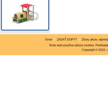
Úvod
ZADAŤ DOPYT
Zľavy, akcie, výpreda
Tento web používa súbory cookies. Prehliada
Copyright © 2010.
w