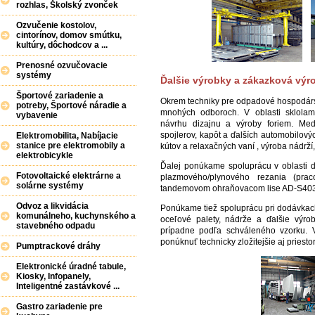
rozhlas, Školský zvonček
Ozvučenie kostolov,
cintorínov, domov smútku,
kultúry, dôchodcov a ...
Prenosné ozvučovacie
systémy
Ďalšie výrobky a zákazková výr
Športové zariadenie a
Okrem techniky pre odpadové hospodárst
potreby, Športové náradie a
mnohých odboroch. V oblasti sklolam
vybavenie
návrhu dizajnu a výroby foriem. Medz
spojlerov, kapôt a ďalších automobilový
Elektromobilita, Nabíjacie
stanice pre elektromobily a
kútov a relaxačných vaní , výroba nádrž
elektrobicykle
Ďalej ponúkame spoluprácu v oblasti 
Fotovoltaické elektrárne a
plazmového/plynového rezania (pr
solárne systémy
tandemovom ohraňovacom lise AD-S403
Odvoz a likvidácia
Ponúkame tiež spoluprácu pri dodávkach
komunálneho, kuchynského a
oceľové palety, nádrže a ďalšie výr
stavebného odpadu
prípadne podľa schváleného vzorku.
ponúknuť technicky zložitejšie aj priest
Pumptrackové dráhy
Elektronické úradné tabule,
Kiosky, Infopanely,
Inteligentné zastávkové ...
Gastro zariadenie pre