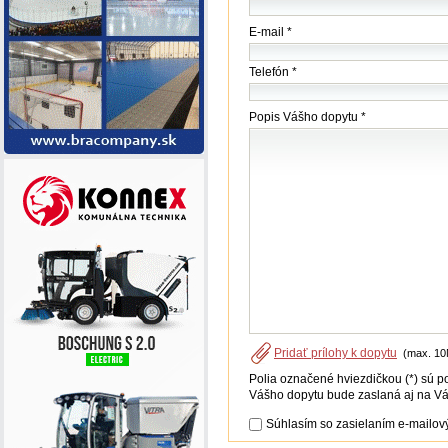
*
E-mail *
Telefón *
Popis Vášho dopytu *
Pridať prílohy k dopytu
(max. 10
Polia označené hviezdičkou (*) sú p
Vášho dopytu bude zaslaná aj na Vá
Súhlasím so zasielaním e-mailový