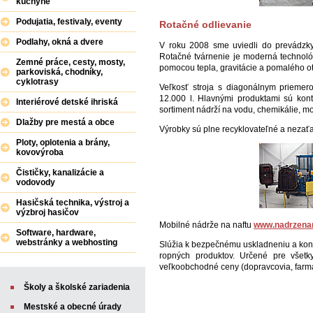
kuchyne
Podujatia, festivaly, eventy
Rotačné odlievanie
Podlahy, okná a dvere
V roku 2008 sme uviedli do prevádzky 
Rotačné tvárnenie je moderná technológ
Zemné práce, cesty, mosty,
pomocou tepla, gravitácie a pomalého o
parkoviská, chodníky,
cyklotrasy
Veľkosť stroja s diagonálnym priem
12.000 l. Hlavnými produktami sú kont
Interiérové detské ihriská
sortiment nádrží na vodu, chemikálie, mo
Dlažby pre mestá a obce
Výrobky sú plne recyklovateľné a nezaťa
Ploty, oplotenia a brány,
kovovýroba
Čističky, kanalizácie a
vodovody
Hasičská technika, výstroj a
výzbroj hasičov
Mobilné nádrže na naftu
www.nadrzenan
Software, hardware,
webstránky a webhosting
Slúžia k bezpečnému uskladneniu a kontr
ropných produktov. Určené pre všetk
veľkoobchodné ceny (dopravcovia, farmá
Školy a školské zariadenia
Mestské a obecné úrady