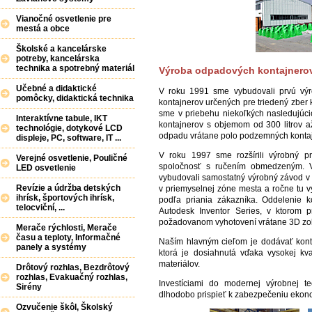
Vianočné osvetlenie pre
mestá a obce
Školské a kancelárske
potreby, kancelárska
technika a spotrebný materiál
Výroba odpadových kontajnero
Učebné a didaktické
V roku 1991 sme vybudovali prvú výrob
pomôcky, didaktická technika
kontajnerov určených pre triedený zber
sme v priebehu niekoľkých nasledujúcic
Interaktívne tabule, IKT
kontajnerov s objemom od 300 litrov a
technológie, dotykové LCD
odpadu vrátane polo podzemných kontaj
displeje, PC, software, IT ...
V roku 1997 sme rozšírili výrobný p
Verejné osvetlenie, Pouličné
spoločnosť s ručením obmedzeným. V
LED osvetlenie
vybudovali samostatný výrobný závod v 
Revízie a údržba detských
v priemyselnej zóne mesta a ročne tu 
ihrísk, športových ihrísk,
podľa priania zákazníka. Oddelenie 
telocviční, ...
Autodesk Inventor Series, v ktorom p
požadovanom vyhotovení vrátane 3D zo
Merače rýchlosti, Merače
času a teploty, Informačné
Naším hlavným cieľom je dodávať konta
panely a systémy
ktorá je dosiahnutá vďaka vysokej kval
materiálov.
Drôtový rozhlas, Bezdrôtový
rozhlas, Evakuačný rozhlas,
Investíciami do modernej výrobnej t
Sirény
dlhodobo prispieť k zabezpečeniu ekon
Ozvučenie škôl, Školský