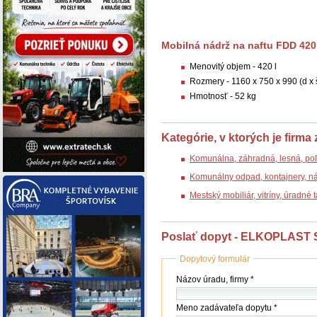
Mobilná nádrž na naftu FDD 420
Menovitý objem - 420 l
Rozmery - 1160 x 750 x 990 (d x 
Hmotnosť - 52 kg
Kategórie, v ktorých je firma
Komunálna, záhradná, lesná, poľ
Komunálny odpad, kontajnery, n
Mestský mobiliár, vitríny, úradné
Poslať dopyt - ELKOPLAST Sl
Dopytový formulár
Názov
Názov úradu, firmy *
(firmy
/
Meno zadávateľa dopytu *
úradu)