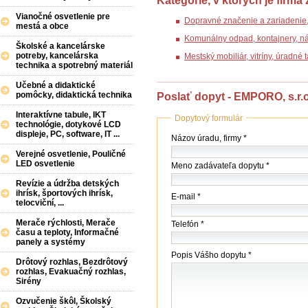
Kategórie, v ktorých je firma
Vianočné osvetlenie pre
Dopravné značenie a zariadenie
mestá a obce
Komunálny odpad, kontajnery, n
Školské a kancelárske
potreby, kancelárska
Mestský mobiliár, vitríny, úradné
technika a spotrebný materiál
Učebné a didaktické
pomôcky, didaktická technika
Poslať dopyt - EMPORO, s.r.o
Interaktívne tabule, IKT
Dopytový formulár
technológie, dotykové LCD
displeje, PC, software, IT ...
Názov
Názov úradu, firmy *
(firmy
Verejné osvetlenie, Pouličné
/
LED osvetlenie
Meno zadávateľa dopytu *
úradu)
*
Revízie a údržba detských
ihrísk, športových ihrísk,
E-mail *
telocviční, ...
Merače rýchlosti, Merače
Telefón *
času a teploty, Informačné
panely a systémy
Popis Vášho dopytu *
Drôtový rozhlas, Bezdrôtový
rozhlas, Evakuačný rozhlas,
Sirény
Ozvučenie škôl, Školský