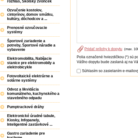
rozhlas, Školský zvonček
Ozvučenie kostolov,
cintorínov, domov smútku,
kultúry, dôchodcov a ...
Prenosné ozvučovacie
systémy
Športové zariadenie a
potreby, Športové náradie a
Pridať prílohy k dopytu
(max. 10
vybavenie
Polia označené hviezdičkou (*) sú p
Elektromobilita, Nabíjacie
Vášho dopytu bude zaslaná aj na Vá
stanice pre elektromobily a
elektrobicykle
Súhlasím so zasielaním e-mailový
Fotovoltaické elektrárne a
solárne systémy
Odvoz a likvidácia
komunálneho, kuchynského a
stavebného odpadu
Pumptrackové dráhy
Elektronické úradné tabule,
Kiosky, Infopanely,
Inteligentné zastávkové ...
Gastro zariadenie pre
kuchyne