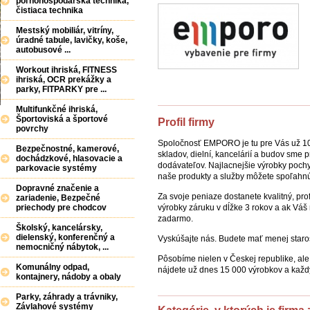
poľnohospodárska technika,
čistiaca technika
Mestský mobiliár, vitríny,
úradné tabule, lavičky, koše,
autobusové ...
Workout ihriská, FITNESS
ihriská, OCR prekážky a
parky, FITPARKY pre ...
Multifunkčné ihriská,
Športoviská a športové
Profil firmy
povrchy
Spoločnosť EMPORO je tu pre Vás už 10 
Bezpečnostné, kamerové,
skladov, dielní, kancelárií a budov sme 
dochádzkové, hlasovacie a
dodávateľov. Najlacnejšie výrobky pochy
parkovacie systémy
naše produkty a služby môžete spoľahnúť
Dopravné značenie a
Za svoje peniaze dostanete kvalitný, pr
zariadenie, Bezpečné
výrobky záruku v dĺžke 3 rokov a ak V
priechody pre chodcov
zadarmo.
Školský, kancelársky,
dielenský, konferenčný a
Vyskúšajte nás. Budete mať menej staros
nemocničný nábytok, ...
Pôsobíme nielen v Českej republike, al
Komunálny odpad,
nájdete už dnes 15 000 výrobkov a každ
kontajnery, nádoby a obaly
Parky, záhrady a trávniky,
Závlahové systémy