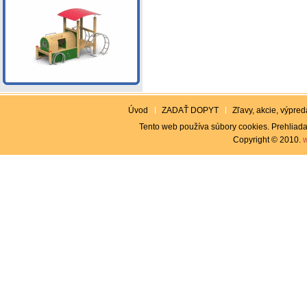
Úvod
ZADAŤ DOPYT
Zľavy, akcie, výpreda
Tento web používa súbory cookies. Prehliada
Copyright © 2010.
w