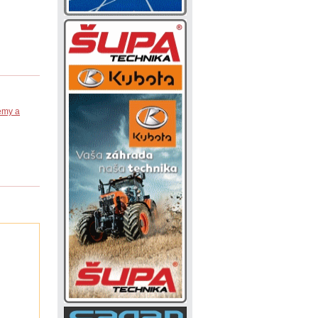
émy a