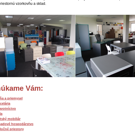
priestornú vzorkovňu a sklad.
úkame Vám:
lňa a priemysel
celária
avotníctvo
la
tský mobiliár
adové hospodárstvo
ločné priestory