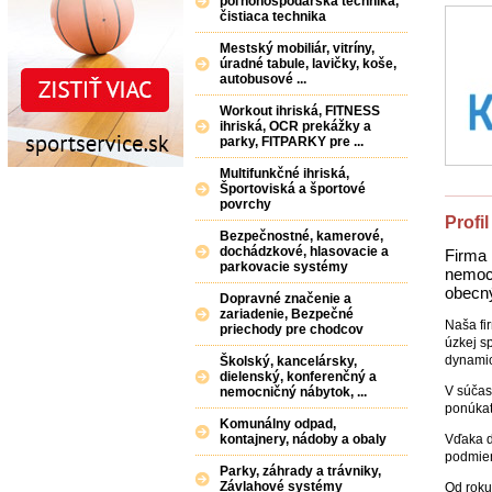
poľnohospodárska technika,
čistiaca technika
Mestský mobiliár, vitríny,
úradné tabule, lavičky, koše,
autobusové ...
Workout ihriská, FITNESS
ihriská, OCR prekážky a
parky, FITPARKY pre ...
Multifunkčné ihriská,
Športoviská a športové
povrchy
Profil
Bezpečnostné, kamerové,
dochádzkové, hlasovacie a
Firma
parkovacie systémy
nemocn
obecný
Dopravné značenie a
zariadenie, Bezpečné
Naša fi
priechody pre chodcov
úzkej s
dynamic
Školský, kancelársky,
dielenský, konferenčný a
V súčas
nemocničný nábytok, ...
ponúkať
Komunálny odpad,
Vďaka d
kontajnery, nádoby a obaly
podmien
Parky, záhrady a trávniky,
Závlahové systémy
Od roku