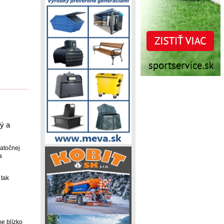
1
ý a
atočnej
a
 tak
me blízko