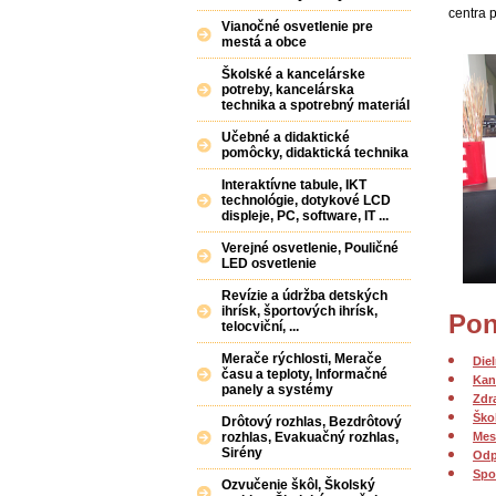
centra 
Vianočné osvetlenie pre
mestá a obce
Školské a kancelárske
potreby, kancelárska
technika a spotrebný materiál
Učebné a didaktické
pomôcky, didaktická technika
Interaktívne tabule, IKT
technológie, dotykové LCD
displeje, PC, software, IT ...
Verejné osvetlenie, Pouličné
LED osvetlenie
Revízie a údržba detských
ihrísk, športových ihrísk,
Pon
telocviční, ...
Merače rýchlosti, Merače
Die
času a teploty, Informačné
Kan
panely a systémy
Zdr
Ško
Drôtový rozhlas, Bezdrôtový
rozhlas, Evakuačný rozhlas,
Mes
Sirény
Odp
Spo
Ozvučenie škôl, Školský