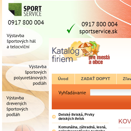
Úvod
ZADAŤ DOPYT
Zľav
Detské ihriská, Prvky
detských ihrísk
Komunálna, záhradná, lesná,