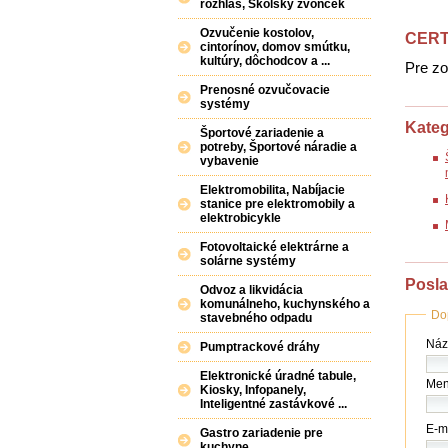
rozhlas, Školský zvonček
Ozvučenie kostolov,
CERT
cintorínov, domov smútku,
kultúry, dôchodcov a ...
Pre zo
Prenosné ozvučovacie
systémy
Kateg
Športové zariadenie a
potreby, Športové náradie a
vybavenie
Elektromobilita, Nabíjacie
stanice pre elektromobily a
elektrobicykle
Fotovoltaické elektrárne a
solárne systémy
Posla
Odvoz a likvidácia
komunálneho, kuchynského a
Do
stavebného odpadu
Náz
Názo
Pumptrackové dráhy
(fir
/
Elektronické úradné tabule,
Men
úra
Kiosky, Infopanely,
Inteligentné zastávkové ...
*
E-ma
Gastro zariadenie pre
kuchyne