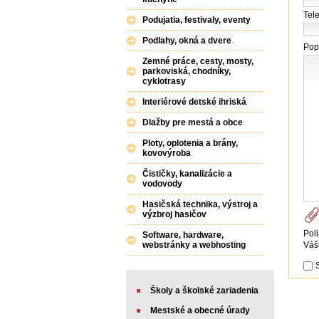
Tele
Podujatia, festivaly, eventy
Podlahy, okná a dvere
Pop
Zemné práce, cesty, mosty,
parkoviská, chodníky,
cyklotrasy
Interiérové detské ihriská
Dlažby pre mestá a obce
Ploty, oplotenia a brány,
kovovýroba
Čističky, kanalizácie a
vodovody
Hasičská technika, výstroj a
výzbroj hasičov
Pol
Software, hardware,
Váš
webstránky a webhosting
Školy a školské zariadenia
Mestské a obecné úrady