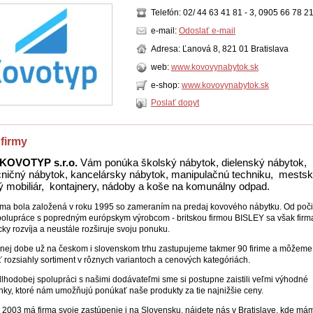
Telefón: 02/ 44 63 41 81 - 3, 0905 66 78 2
e-mail:
Odoslať e-mail
Adresa: Ľanová 8, 821 01 Bratislava
web:
www.kovovynabytok.sk
e-shop:
www.kovovynabytok.sk
Poslať dopyt
 firmy
KOVOTYP s.r.o.
Vám ponúka školský nábytok, dielenský nábytok,
ičný nábytok, kancelársky nábytok, manipulačnú techniku, mestsk
 mobiliár, kontajnery, nádoby a koše na komunálny odpad.
rma bola založená v roku 1995 so zameraním na predaj kovového nábytku. Od poči
polupráce s popredným európskym výrobcom - britskou firmou BISLEY sa však firm
ky rozvíja a neustále rozširuje svoju ponuku.
nej dobe už na českom i slovenskom trhu zastupujeme takmer 90 firime a môžeme
 rozsiahly sortiment v rôznych variantoch a cenových kategóriách.
lhodobej spolupráci s našimi dodávateľmi sme si postupne zaistili veľmi výhodné
ky, ktoré nám umožňujú ponúkať naše produkty za tie najnižšie ceny.
 2003 má firma svoje zastúpenie i na Slovensku, nájdete nás v Bratislave, kde má