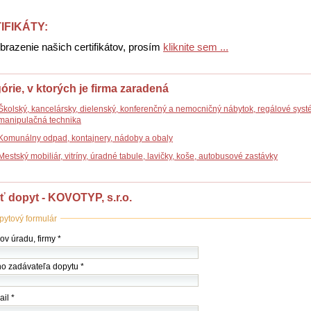
IFIKÁTY:
brazenie našich certifikátov, prosím
kliknite sem ...
órie, v ktorých je firma zaradená
Školský, kancelársky, dielenský, konferenčný a nemocničný nábytok, regálové syst
manipulačná technika
Komunálny odpad, kontajnery, nádoby a obaly
Mestský mobiliár, vitríny, úradné tabule, lavičky, koše, autobusové zastávky
ť dopyt - KOVOTYP, s.r.o.
pytový formulár
ov
v úradu, firmy *
my
o zadávateľa dopytu *
du)
il *