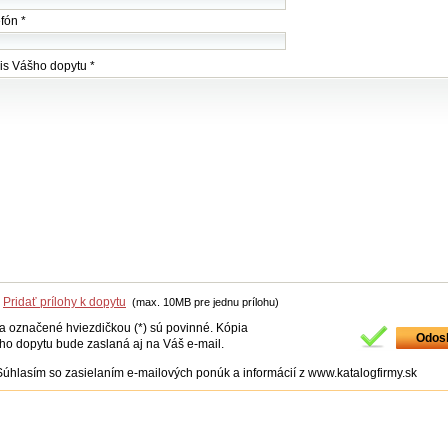
fón *
is Vášho dopytu *
Pridať prílohy k dopytu
(max. 10MB pre jednu prílohu)
ia označené hviezdičkou (*) sú povinné. Kópia
ho dopytu bude zaslaná aj na Váš e-mail.
Súhlasím so zasielaním e-mailových ponúk a informácií z www.katalogfirmy.sk