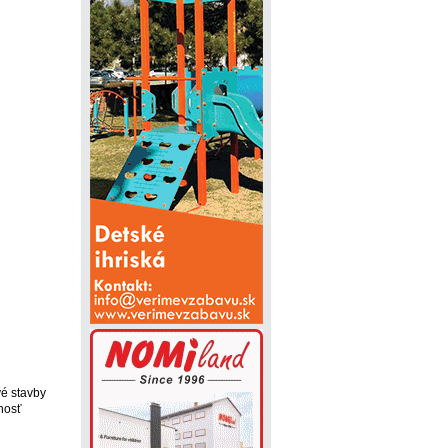
vé stavby
nosť