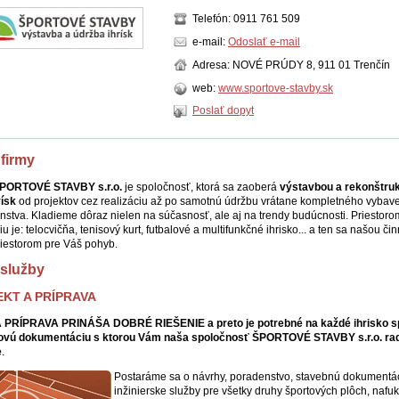
Telefón: 0911 761 509
e-mail:
Odoslať e-mail
Adresa: NOVÉ PRÚDY 8, 911 01 Trenčín
web:
www.sportove-stavby.sk
Poslať dopyt
 firmy
PORTOVÉ STAVBY s.r.o.
je spoločnosť, ktorá sa zaoberá
výstavbou a rekonštru
ísk
od projektov cez realizáciu až po samotnú údržbu vrátane kompletného vybav
enstva. Kladieme dôraz nielen na súčasnosť, ale aj na trendy budúcnosti. Priestor
iu je: telocvičňa, tenisový kurt, futbalové a multifunkčné ihrisko... a ten sa našou č
riestorom pre Váš pohyb.
služby
KT A PRÍPRAVA
PRÍPRAVA PRINÁŠA DOBRÉ RIEŠENIE a preto je potrebné na každé ihrisko s
tovú dokumentáciu s ktorou Vám naša spoločnosť ŠPORTOVÉ STAVBY s.r.o. ra
e
.
Postaráme sa o návrhy, poradenstvo, stavebnú dokumentác
inžinierske služby pre všetky druhy športových plôch, nafu