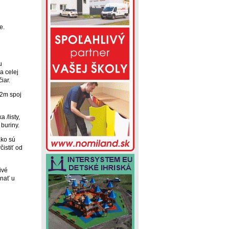
e.
u
a celej
iar.
/2m spoj
 /listy,
 buriny.
ako sú
čistiť od
ivé
nať u