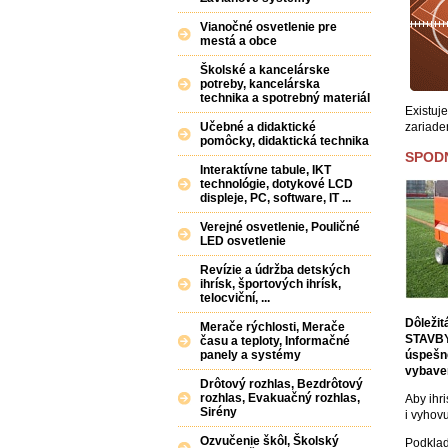
Vianočné osvetlenie pre
mestá a obce
Školské a kancelárske
potreby, kancelárska
technika a spotrebný materiál
Existuj
zariade
Učebné a didaktické
pomôcky, didaktická technika
SPOD
Interaktívne tabule, IKT
technológie, dotykové LCD
displeje, PC, software, IT ...
Verejné osvetlenie, Pouličné
LED osvetlenie
Revízie a údržba detských
ihrísk, športových ihrísk,
telocviční, ...
Dôležit
Merače rýchlosti, Merače
STAVBY 
času a teploty, Informačné
úspešne
panely a systémy
vybaven
Drôtový rozhlas, Bezdrôtový
rozhlas, Evakuačný rozhlas,
Aby ihri
Sirény
i vyhov
Ozvučenie škôl, Školský
Podklad