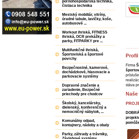
poľnohospodárska technika,
čistiaca technika
Mestský mobiliár, vitríny,
úradné tabule, lavičky, koše,
autobusové ...
Workout ihriská, FITNESS
ihriská, OCR prekážky a
parky, FITPARKY pre ...
Multifunkčné ihriská,
Športoviská a športové
Profil
povrchy
Firma
Š
Bezpečnostné, kamerové,
športov
dochádzkové, hlasovacie a
prísluš
parkovacie systémy
realizác
stáva p
Dopravné značenie a
zariadenie, Bezpečné
Naše 
priechody pre chodcov
PROJE
Školský, kancelársky,
dielenský, konferenčný a
nemocničný nábytok, ...
DOBRÁ 
projek
Komunálny odpad,
pomôž
kontajnery, nádoby a obaly
Parky, záhrady a trávniky,
Závlahové systémy