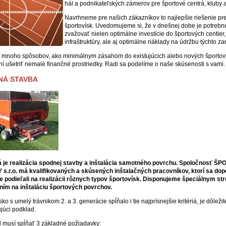
hál a podnikateľských zámerov pre športové centrá, kluby a
Navrhneme pre našich zákazníkov to najlepšie riešenie pr
športovísk. Uvedomujeme si, že v dnešnej dobe je potrebn
zvažovať nielen optimálne investície do športových centier,
infraštruktúry, ale aj optimálne náklady na údržbu týchto za
e mnoho spôsobov, ako minimálnym zásahom do existujúcich alebo nových športo
ní ušetriť nemalé finančné prostriedky. Radi sa podelíme o naše skúsenosti s vami.
NÁ STAVBA
á je realizácia spodnej stavby a inštalácia samotného povrchu. Spoločnosť 
s.r.o. má kvalifikovaných a skúsených inštalačných pracovníkov, ktorí sa dop
 podieľali na realizácii rôznych typov športovísk. Disponujeme špeciálnym st
ím na inštaláciu športových povrchov.
sko s umelý trávnikom 2. a 3. generácie spĺňalo i tie najprísnejšie kritériá, je dôležit
ujúci podklad.
 musí spĺňať 3 základné požiadavky: