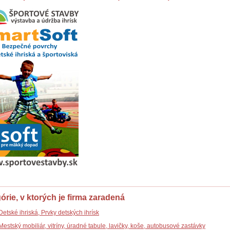
órie, v ktorých je firma zaradená
Detské ihriská, Prvky detských ihrísk
Mestský mobiliár, vitríny, úradné tabule, lavičky, koše, autobusové zastávky