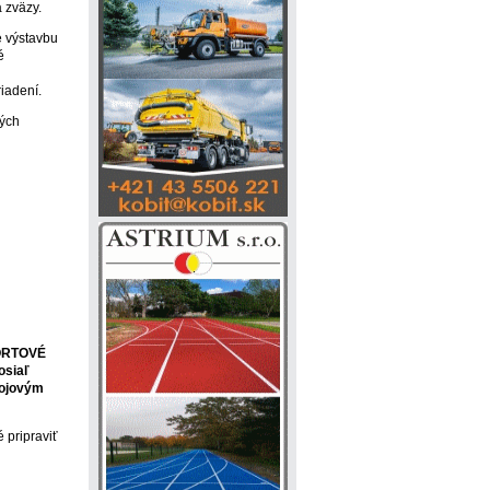
 zväzy.
e výstavbu
é
riadení.
vých
ŠPORTOVÉ
osiaľ
rojovým
é pripraviť