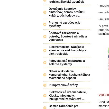
rozhlas, Školský zvonček
- musí 
Ozvučenie kostolov,
cintorínov, domov smútku,
- musí 
kultúry, dôchodcov a ...
- musí 
Prenosné ozvučovacie
V praxi
systémy
predpís
Športové zariadenie a
sa inšta
potreby, Športové náradie a
vybavenie
Elektromobilita, Nabíjacie
stanice pre elektromobily a
elektrobicykle
Fotovoltaické elektrárne a
solárne systémy
Odvoz a likvidácia
komunálneho, kuchynského a
stavebného odpadu
Pumptrackové dráhy
Elektronické úradné tabule,
VRCH
Kiosky, Infopanely,
Inteligentné zastávkové ...
Produkt
mantine
Gastro zariadenie pre