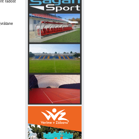
iť radosť
(vrátane