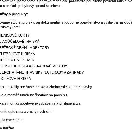
 Vám radi pomôžeme. Športovo-technické parametre použitého povrchu musia tvor
u a chrániť pohybový aparát športovca.
užby a produkty:
ovanie štúdie, projektovej dokumentácie, odborné poradenstvo a výstavba na kĺúč 
 stavby) pre:
TENISOVÉ KURTY
VIACÚČELOVÉ IHRISKÁ
BEŽECKÉ DRÁHY A SEKTORY
FUTBALOVÉ IHRISKÁ
TELOCVIČNE A HALY
DETSKÉ IHRISKÁ A DOPADOVÉ PLOCHY
DEKORATÍVNE TRÁVNIKY NA TERASY A ZÁHRADY
GOLFOVÉ IHRISKÁ
enie lokality pre Vaše ihrisko a zhotovenie spodnej stavby
ka a montáž umelého športového povrchu
ka a montáž športového vybavenia a príslušenstva
venie oplotenia a záchytných sietí
ácia osvetlenia
 a údržba