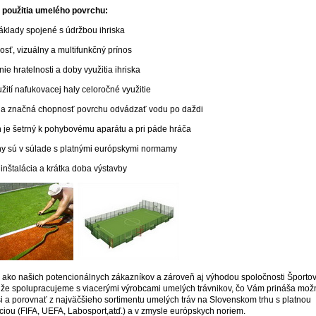
použitia umelého povrchu:
náklady spojené s údržbou ihriska
osť, vizuálny a multifunkčný prínos
nie hratelnosti a doby využitia ihriska
užití nafukovacej haly celoročné využitie
a a značná chopnosť povrchu odvádzať vodu po daždi
h je šetrný k pohybovému aparátu a pri páde hráča
hy sú v súlade s platnými európskymi normamy
 inštalácia a krátka doba výstavby
 ako našich potencionálnych zákazníkov a zároveň aj výhodou spoločnosti Športo
je, že spolupracujeme s viacerými výrobcami umelých trávnikov, čo Vám prináša mož
si a porovnať z najväčšieho sortimentu umelých tráv na Slovenskom trhu s platnou
káciou (FIFA, UEFA, Labosport,atď.) a v zmysle európskych noriem.