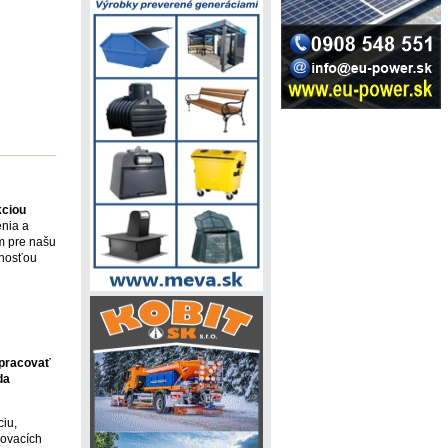
kciou
enia a
om pre našu
innosťou
pracovať
da
iu,
kovacích