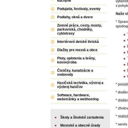
kuchyne
výberom
z pohyb
Podujatia, festivaly, eventy
Naše sl
Podlahy, okná a dvere
* Sprac
Zemné práce, cesty, mosty,
spodnej
parkoviská, chodníky,
cyklotrasy
Interiérové detské ihriská
Dlažby pre mestá a obce
Ploty, oplotenia a brány,
kovovýroba
Čističky, kanalizácie a
vodovody
Hasičská technika, výstroj a
* posúd
výzbroj hasičov
* dodáv
Software, hardware,
webstránky a webhosting
* dodáv
* zhoto
* realiz
Školy a školské zariadenia
* servis
Mestské a obecné úrady