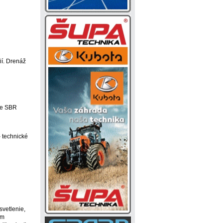
ií. Drenáž
vne SBR
 technické
svetlenie,
ym