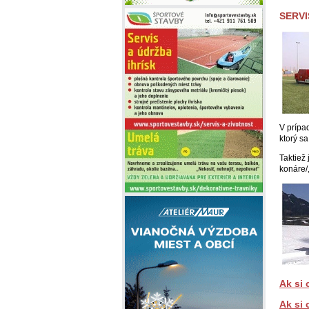
SERVI
V prípa
ktorý s
Taktiež 
konáre/
Ak si 
Ak si 