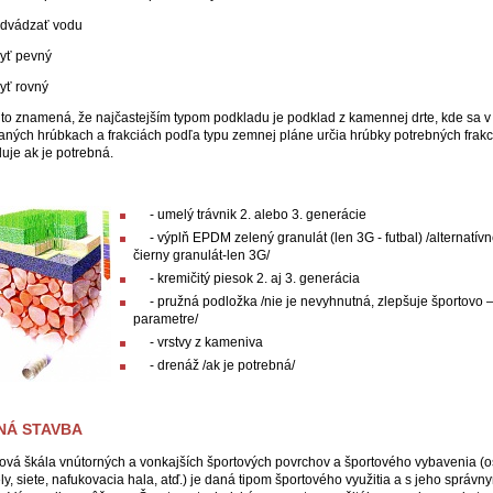
odvádzať vodu
byť pevný
byť rovný
 to znamená, že najčastejším typom podkladu je podklad z kamennej drte, kde sa v
aných hrúbkach a frakciách podľa typu zemnej pláne určia hrúbky potrebných frakc
luje ak je potrebná.
- umelý trávnik 2. alebo 3. generácie
- výplň EPDM zelený granulát (len 3G - futbal) /alternatí
čierny granulát-len 3G/
- kremičitý piesok 2. aj 3. generácia
- pružná podložka /nie je nevyhnutná, zlepšuje športovo –
parametre/
- vrstvy z kameniva
- drenáž /ak je potrebná/
NÁ STAVBA
ová škála vnútorných a vonkajších športových povrchov a športového vybavenia (o
ly, siete, nafukovacia hala, atď.) je daná tipom športového využitia a s jeho správn