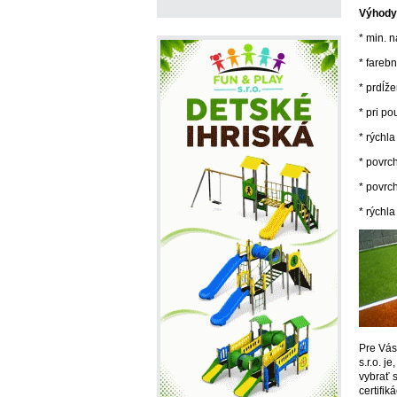
Výhody 
* min. 
* farebn
* prdĺže
* pri po
* rýchl
* povrc
* povrc
* rýchla
Pre Vás
s.r.o. 
vybrať 
certifi