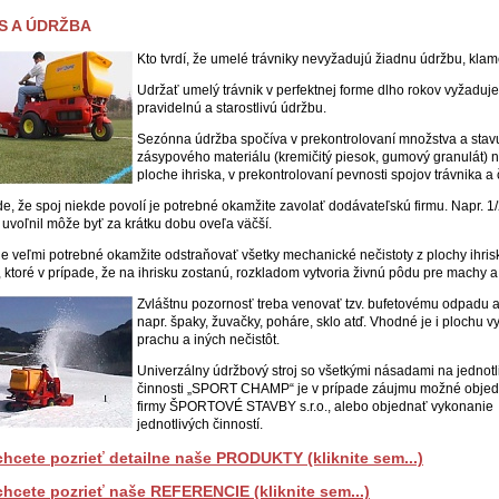
S A ÚDRŽBA
Kto tvrdí, že umelé trávniky nevyžadujú žiadnu údržbu, klam
Udržať umelý trávnik v perfektnej forme dlho rokov vyžaduje
pravidelnú a starostlivú údržbu.
Sezónna údržba spočíva v prekontrolovaní množstva a stav
zásypového materiálu (kremičitý piesok, gumový granulát) n
ploche ihriska, v prekontrolovaní pevnosti spojov trávnika a č
de, že spoj niekde povolí je potrebné okamžite zavolať dodávateľskú firmu. Napr. 1
a uvoľnil môže byť za krátku dobu oveľa väčší.
je veľmi potrebné okamžite odstraňovať všetky mechanické nečistoty z plochy ihriska
, ktoré v prípade, že na ihrisku zostanú, rozkladom vytvoria živnú pôdu pre machy a
Zvláštnu pozornosť treba venovať tzv. bufetovému odpadu 
napr. špaky, žuvačky, poháre, sklo atď. Vhodné je i plochu vy
prachu a iných nečistôt.
Univerzálny údržbový stroj so všetkými násadami na jednotl
činnosti „SPORT CHAMP“ je v prípade záujmu možné objed
firmy ŠPORTOVÉ STAVBY s.r.o., alebo objednať vykonanie
jednotlivých činností.
chcete pozrieť detailne naše PRODUKTY (kliknite sem...)
chcete pozrieť naše REFERENCIE (kliknite sem...)