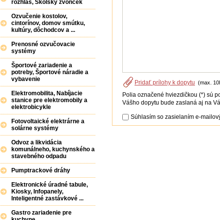
rozhlas, Školský zvonček
Ozvučenie kostolov,
cintorínov, domov smútku,
kultúry, dôchodcov a ...
Prenosné ozvučovacie
systémy
Športové zariadenie a
potreby, Športové náradie a
vybavenie
Pridať prílohy k dopytu
(max. 10
Elektromobilita, Nabíjacie
Polia označené hviezdičkou (*) sú p
stanice pre elektromobily a
Vášho dopytu bude zaslaná aj na Vá
elektrobicykle
Súhlasím so zasielaním e-mailový
Fotovoltaické elektrárne a
solárne systémy
Odvoz a likvidácia
komunálneho, kuchynského a
stavebného odpadu
Pumptrackové dráhy
Elektronické úradné tabule,
Kiosky, Infopanely,
Inteligentné zastávkové ...
Gastro zariadenie pre
kuchyne