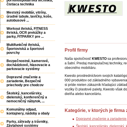
poľnohospodárska technika,
čistiaca technika
Mestský mobiliár, vitríny,
úradné tabule, lavičky, koše,
autobusové ...
Workout ihriská, FITNESS
ihriská, OCR prekážky a
parky, FITPARKY pre ...
Multifunkčné ihriská,
Športoviská a športové
Profil firmy
povrchy
Naša spoločnosť
KWESTO
sa profesion
Bezpečnostné, kamerové,
a šatní. Predaj manipulačnej techniky, 
dochádzkové, hlasovacie a
obecného mobiliáru.
parkovacie systémy
Kwesto prostredníctvom svojich katalóg
Dopravné značenie a
000 produktov od základného vybavenia 
zariadenie, Bezpečné
si príde nielen zákazník hľadajúci zákl
priechody pre chodcov
vozíky či plastové palety, Kwesto však do
Školský, kancelársky,
dielňa alebo kanceláriu.
dielenský, konferenčný a
nemocničný nábytok, ...
Komunálny odpad,
Kategórie, v ktorých je firma
kontajnery, nádoby a obaly
Dopravné značenie a zariadenie
Parky, záhrady a trávniky,
Závlahové systémy
Školský, kancelársky, dielenský