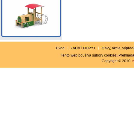
Úvod
ZADAŤ DOPYT
Zľavy, akcie, výpreda
Tento web používa súbory cookies. Prehliada
Copyright © 2010.
w