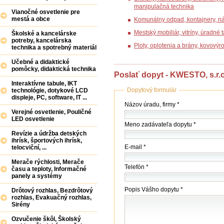
manipulačná technika
Vianočné osvetlenie pre
mestá a obce
Komunálny odpad, kontajnery, n
Mestský mobiliár, vitríny, úradné
Školské a kancelárske
potreby, kancelárska
Ploty, oplotenia a brány, kovovýr
technika a spotrebný materiál
Učebné a didaktické
pomôcky, didaktická technika
Poslať dopyt - KWESTO, s.r.o
Interaktívne tabule, IKT
Dopytový formulár
technológie, dotykové LCD
displeje, PC, software, IT ...
Názov
Názov úradu, firmy *
(firmy
Verejné osvetlenie, Pouličné
LED osvetlenie
/
Meno zadávateľa dopytu *
úradu)
Revízie a údržba detských
*
ihrísk, športových ihrísk,
E-mail *
telocviční, ...
Merače rýchlosti, Merače
Telefón *
času a teploty, Informačné
panely a systémy
Popis Vášho dopytu *
Drôtový rozhlas, Bezdrôtový
rozhlas, Evakuačný rozhlas,
Sirény
Ozvučenie škôl, Školský